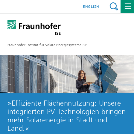
ENGLISH
Fraunhofer-Institut für Solare Energiesysteme ISE
»Effiziente Flächennutzung: Unsere
integrierten PV-
Technologien
bringen
mehr Solarenergie in Stadt und
Land.«