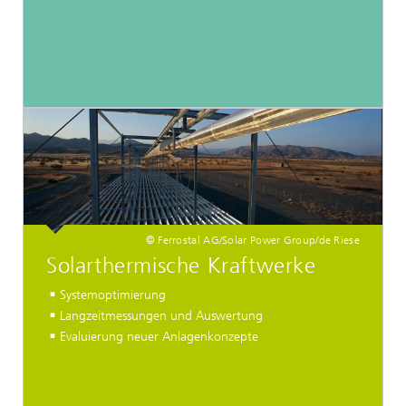
© Ferrostal AG/Solar Power Group/de Riese
Solarthermische Kraftwerke
Systemoptimierung
Langzeitmessungen und Auswertung
Evaluierung neuer Anlagenkonzepte