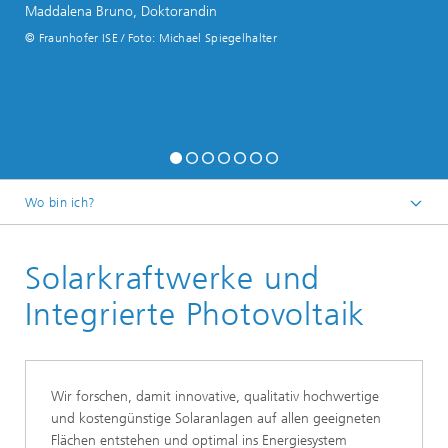
Maddalena Bruno, Doktorandin
© Fraunhofer ISE / Foto: Michael Spiegelhalter
Wo bin ich?
Startseite
Solarkraftwerke und
Geschäftsfelder
Integrierte Photovoltaik
Wir forschen, damit innovative, qualitativ hochwertige
und kostengünstige Solaranlagen auf allen geeigneten
Flächen entstehen und optimal ins Energiesystem