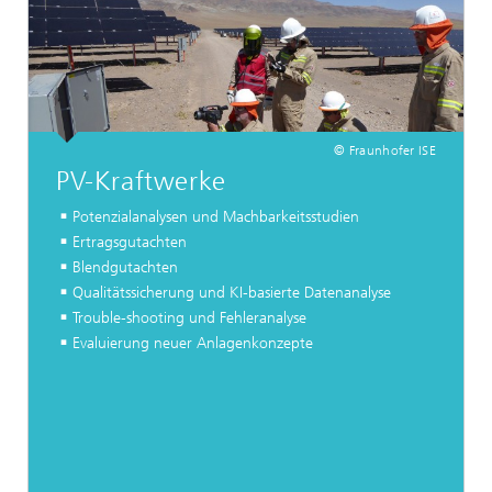
© Fraunhofer ISE
PV-Kraftwerke
Potenzialanalysen und Machbarkeitsstudien
Ertragsgutachten
Blendgutachten
Qualitätssicherung und KI-basierte Datenanalyse
Trouble-shooting und Fehleranalyse
Evaluierung neuer Anlagenkonzepte