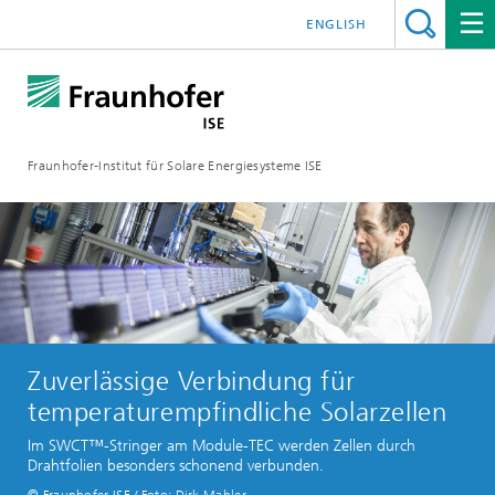
ENGLISH
Fraunhofer-Institut für Solare Energiesysteme ISE
Zuverlässige Verbindung für
temperaturempfindliche Solarzellen
Im SWCT™-Stringer am Module-TEC werden Zellen durch
Drahtfolien besonders schonend verbunden.