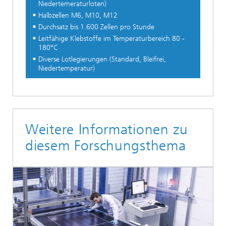
Niedertemeraturloten)
Halbzellen M6, M10, M12
Durchsatz bis 1.600 Zellen pro Stunde
Leitfähige Klebstoffe im Temperaturbereich 80 -
180°C
Diverse Lotlegierungen (Standard, Bleifrei,
Niedertemperatur)
Weitere Informationen zu
diesem Forschungsthema