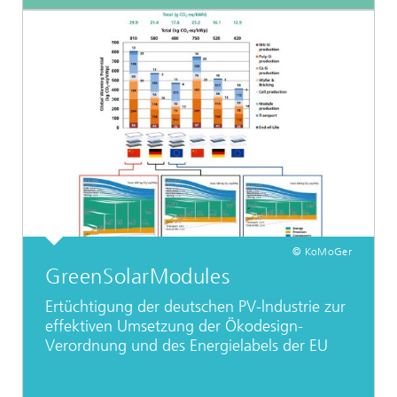
© KoMoGer
GreenSolarModules
Ertüchtigung der deutschen PV-lndustrie zur
effektiven Umsetzung der Ökodesign-
Verordnung und des Energielabels der EU