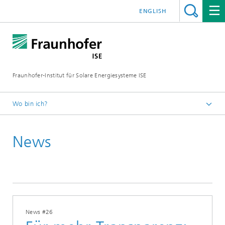
ENGLISH
Fraunhofer-Institut für Solare Energiesysteme ISE
Wo bin ich?
Startseite
News
Presse
News
2023
News #26