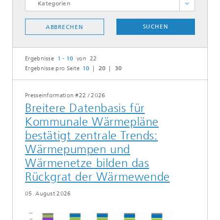
Forschung und Entwicklung
SUCHEN
ABBRECHEN
Kooperationen
Personalia
Ergebnisse
1 - 10
von 22
Photovoltaik
Ergebnisse pro Seite
10
20
30
Power Solutions
Preise
Presseinformation #22
/
2026
Breitere Datenbasis für
Studien und Analysen
Kommunale Wärmepläne
Systemintegration
bestätigt zentrale Trends:
Veranstaltungen
Wärmepumpen und
Wasserstofftechnologien
Wärmenetze bilden das
Wärme, Gebäude, Industrie
Rückgrat der Wärmewende
ALLE AUSWÄHLEN
05. August 2026