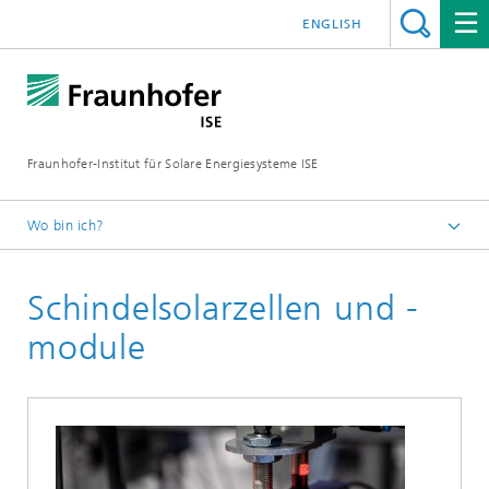
ENGLISH
Fraunhofer-Institut für Solare Energiesysteme ISE
Wo bin ich?
Startseite
Schindelsolarzellen und -
Geschäftsfelder
Photovoltaik – Materialien, Zellen und Module
module
Siliziumsolarzellen und -module