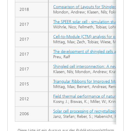
Comparison of Layouts for Shingled Bifacial
2018
Mondon, Andrew; Klasen, Nils; Fokuhl, Esthe
The SPEER solar cell - simulation study of sh
2017
Wöhrle, Nico; Fellmeth, Tobias; Lohmüller, El
Cell-to-Module (CTM) analysis for photovolta
2017
Mittag, Max; Zech, Tobias; Wiese, Martin; Bl
The development of shingled cells and mod
2017
Preu, Ralf
Shingled cell interconnection: A new genera
2017
Klasen, Nils; Mondon, Andrew; Kraft, Achim;
Triangular Ribbons for Improved Module Eff
2015
Mittag, Max; Beinert, Andreas; Rendler, Li Ca
Field thermal performance of naturally vent
2012
Kosny, J.; Biswas, K.; Miller, W.; Kriner, S.
Solar cell processing of recrystallized wafer
2006
Janz, Stefan; Reber, S.; Habenicht, Holger; L
Diese Liste ist ein Auszug aus der Publikationsplattform