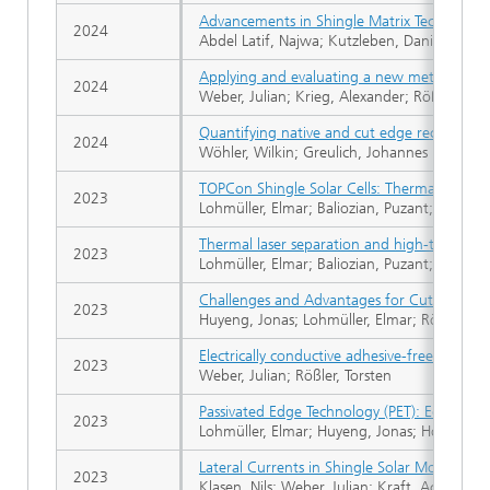
Advancements in Shingle Matrix Technology
2024
Abdel Latif, Najwa; Kutzleben, Daniel von; 
Applying and evaluating a new method to de
2024
Weber, Julian; Krieg, Alexander; Rößler, Tor
Quantifying native and cut edge recombinatio
2024
Wöhler, Wilkin; Greulich, Johannes M.; Bett
TOPCon Shingle Solar Cells: Thermal Laser 
2023
Lohmüller, Elmar; Baliozian, Puzant; Gutmann
Thermal laser separation and high-throughpu
2023
Lohmüller, Elmar; Baliozian, Puzant; Gutman
Challenges and Advantages for Cut Solar Cel
2023
Huyeng, Jonas; Lohmüller, Elmar; Rößler, To
Electrically conductive adhesive-free intercon
2023
Weber, Julian; Rößler, Torsten
Passivated Edge Technology (PET): Edge Passiv
2023
Lohmüller, Elmar; Huyeng, Jonas; Hofmann, M
Lateral Currents in Shingle Solar Modules D
2023
Klasen, Nils; Weber, Julian; Kraft, Achim; N