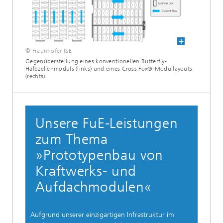
© Fraunhofer ISE
Gegenüberstellung eines konventionellen Butterfly-
Halbzellenmoduls (links) und eines Cross Fox®-Modullayouts
(rechts).
Unsere FuE-Leistungen
zum Thema
»Prototypenbau von
Kraftwerks- und
Aufdachmodulen«
Aufgrund unserer einzigartigen Infrastruktur im