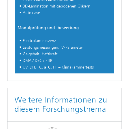
3D-Lamination mit gebogenen Gläsern
Autoklave
Modulprüfung und -bewertung
Elektrolumineszenz
Leistungsmessungen, IV-Parameter
Gelgehalt, Haftkraft
DMA / DSC / FTIR
UV, DH, TC, aTC, HF – Klimakammertests
Weitere Informationen zu
diesem Forschungsthema