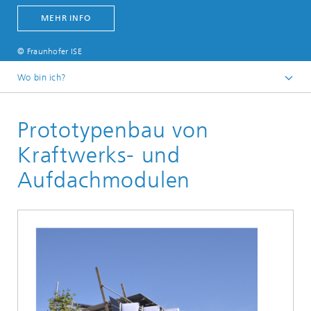
MEHR INFO
© Fraunhofer ISE
Wo bin ich?
Startseite
Prototypenbau von
Geschäftsfelder
Photovoltaik – Produktionstechnologie und Transfer
Kraftwerks- und
Verbindungs- und Einkapselungstechnologien
Aufdachmodulen