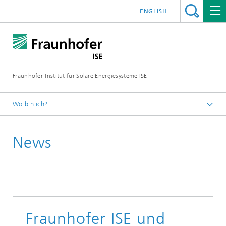
ENGLISH
Fraunhofer-Institut für Solare Energiesysteme ISE
Wo bin ich?
Startseite
News
Presse
News
News 2022
Fraunhofer ISE und