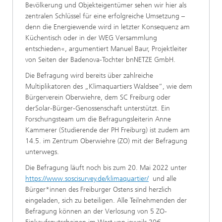
Bevölkerung und Objekteigentümer sehen wir hier als
zentralen Schlüssel für eine erfolgreiche Umsetzung –
denn die Energiewende wird in letzter Konsequenz am
Küchentisch oder in der WEG Versammlung
entschieden«, argumentiert Manuel Baur, Projektleiter
von Seiten der Badenova-Tochter bnNETZE GmbH.
Die Befragung wird bereits über zahlreiche
Multiplikatoren des „Klimaquartiers Waldsee“, wie dem
Bürgerverein Oberwiehre, dem SC Freiburg oder
derSolar-Bürger-Genossenschaft unterstützt. Ein
Forschungsteam um die Befragungsleiterin Anne
Kammerer (Studierende der PH Freiburg) ist zudem am
14.5. im Zentrum Oberwiehre (ZO) mit der Befragung
unterwegs.
Die Befragung läuft noch bis zum 20. Mai 2022 unter
https://www.soscisurvey.de/klimaquartier/
und alle
Bürger*innen des Freiburger Ostens sind herzlich
eingeladen, sich zu beteiligen. Alle Teilnehmenden der
Befragung können an der Verlosung von 5 ZO-