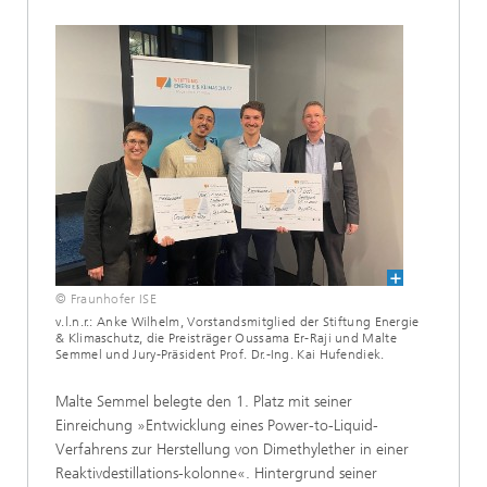
© Fraunhofer ISE
v.l.n.r.: Anke Wilhelm, Vorstandsmitglied der Stiftung Energie
& Klimaschutz, die Preisträger Oussama Er-Raji und Malte
Semmel und Jury-Präsident Prof. Dr.-Ing. Kai Hufendiek.
Malte Semmel belegte den 1. Platz mit seiner
Einreichung »Entwicklung eines Power-to-Liquid-
Verfahrens zur Herstellung von Dimethylether in einer
Reaktivdestillations-kolonne«. Hintergrund seiner