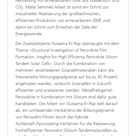
Herstellung von erneuerbarem DME aus Wasserstoff und
CO
. Malte Semmels Arbeit ist somit ein Schritt zur
2
industriellen Realisierung der großtechnischen,
effizienten Produktion von erneuerbarem DME und
damit ein Schritt zum Erreichen der Ziele der
Energiewende.
Der Zweitplatzierte Oussama Er-Raji überzeugte mit dem
Thema »Structural Investigation of Perovskite Film
Formation: Insights for High Efficiency Perovskite Silicon
Tandem Solar Cells«. Durch die Kombination von
mehreren verschiedenen Solarzellmaterialien kann die
theoretische Wirkungsgradgrenze auf bis zu 45 Prozent
angehoben werden, wodurch Solarzellen in Zukunft
effizienter und preiswerter werden. Metallhalogenid-
Perowskite in Kombination mit Silizium sind dafür gute
Kandidaten. Die Arbeit von Oussama Er-Raji zielt darauf
ab, ein umfassendes Verständnis der Bildungsdynamik
von Perowskit-Filmen durch das hybride
Aufdampf-/Spincoating-Verfahren für die Realisierung
hocheffizienter Perowskit-Silizium-Tandemsolarzellen zu