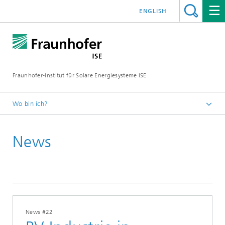
ENGLISH
Fraunhofer-Institut für Solare Energiesysteme ISE
Wo bin ich?
Startseite
News
Presse
News
2023
News #22