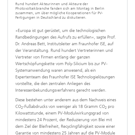
Rund hundert Akteurinnen und Akteure der
Photovoltaikbranche fanden sich am Montag in Berlin
zusammen, um über mögliche Kooperationen für PV-
Fertigungen in Deutschland zu diskutieren.
»Europa ist gut gerüstet, um die technologischen
Randbedingungen des Aufrufs zu erfüllen«, sagte Prof.
Dr. Andreas Bett, Institutsleiter am Fraunhofer ISE, auf
der Veranstaltung. Rund hundert Vertreterinnen und
Vertreter von Firmen entlang der ganzen
Wertschöpfungskette vom Poly-Silicium bis zur PV-
Systemanwendung waren anwesend, als ein
Expertenteam des Fraunhofer ISE Technologielösungen
vorstellte, die den zentralen Anliegen des
Interessenbekundungsverfahrens gerecht werden.
Diese bestehen unter anderem aus dem Nachweis eines
CO
-Fußabdrucks von weniger als 18 Gramm CO
pro
2
2
Kilowattstunde, einem PV-Modulwirkungsgrad von
mindestens 24 Prozent, der Reduzierung von Blei mit
dem Ziel der Bleifreiheit, Recyclingfähigkeit sowie einer
Garantie von mindestens 25 Jahren auf die PV-Module