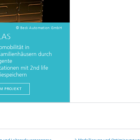
© Beck Automation GmbH
LAS
omobilität in
amilienhäusern durch
igente
tationen mit 2nd life
riespeichern
M PROJEKT
ng und Lebensdauerprognose
Modellierung und Optimierung vo