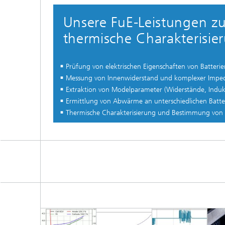
Unsere FuE-Leistungen z
thermische Charakterisie
Prüfung von elektrischen Eigenschaften von Batterien
Messung von Innenwiderstand und komplexer Impe
Extraktion von Modelparameter (Widerstände, Indukt
Ermittlung von Abwärme an unterschiedlichen Batt
Thermische Charakterisierung und Bestimmung von 