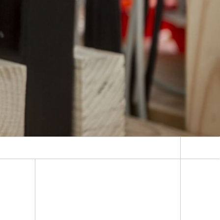
Energiesystemanalyse
Digitaler Netzanschluss
Integrierte Energieinfrastrukturen:
Strom, Fernwärme, Gas
Netzplanung und Netzbetrieb
Energiedaten und Monitoring
Flexibilitätsmanagement von
Energieanlagen
Energiekonzepte für die Industrie
Klimaneutrale Städte, Quartiere,
Vor-Ort-Systeme
Elektromobilität
2