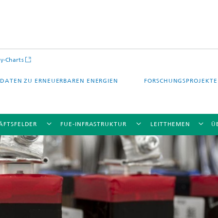
y-Charts
DATEN ZU ERNEUERBAREN ENERGIEN
FORSCHUNGSPROJEKTE
ÄFTSFELDER
FUE-INFRASTRUKTUR
LEITTHEMEN
Ü
CalLab PV Cells / CalLab PV Modul