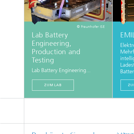
© Fraunhofer ISE
Lab Battery
EMI
Engineering,
Elektr
Production and
Mehrf
intell
Testing
Lades
Lab Battery Engineering...
Batte
ZUM LAB
ZU
Alteru