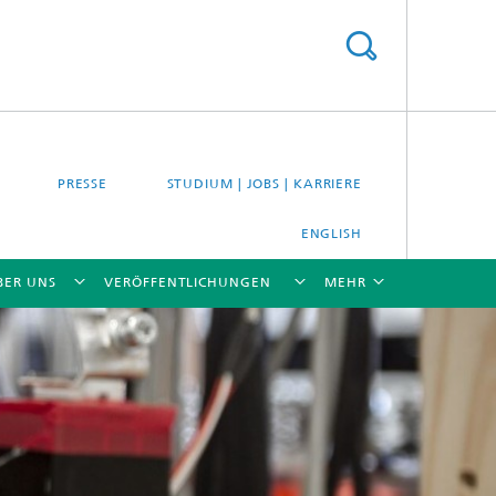
PRESSE
STUDIUM | JOBS | KARRIERE
ENGLISH
BER UNS
VERÖFFENTLICHUNGEN
MEHR
[X]
[X]
[X]
[X]
[X]
es