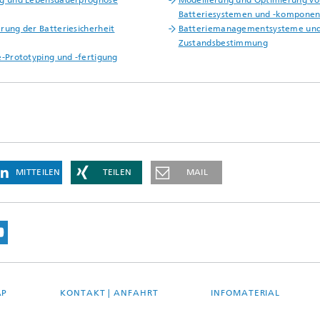
Batteriesystemen und -kompone
rung der Batteriesicherheit
Batteriemanagementsysteme un
Zustandsbestimmung
e-Prototyping und -fertigung
MITTEILEN
TEILEN
MAIL
AP
KONTAKT | ANFAHRT
INFOMATERIAL