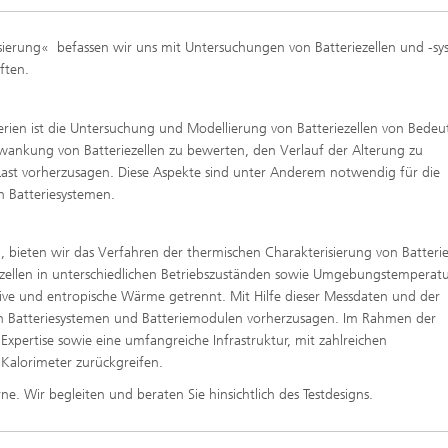
isierung« befassen wir uns mit Untersuchungen von Batteriezellen und -s
ften.
terien ist die Untersuchung und Modellierung von Batteriezellen von Bede
chwankung von Batteriezellen zu bewerten, den Verlauf der Alterung zu
r Last vorherzusagen. Diese Aspekte sind unter Anderem notwendig für die
 Batteriesystemen.
, bieten wir das Verfahren der thermischen Charakterisierung von Batteri
iezellen in unterschiedlichen Betriebszuständen sowie Umgebungstemperat
tive und entropische Wärme getrennt. Mit Hilfe dieser Messdaten und der
on Batteriesystemen und Batteriemodulen vorherzusagen. Im Rahmen der
xpertise sowie eine umfangreiche Infrastruktur, mit zahlreichen
 Kalorimeter zurückgreifen.
ne. Wir begleiten und beraten Sie hinsichtlich des Testdesigns.