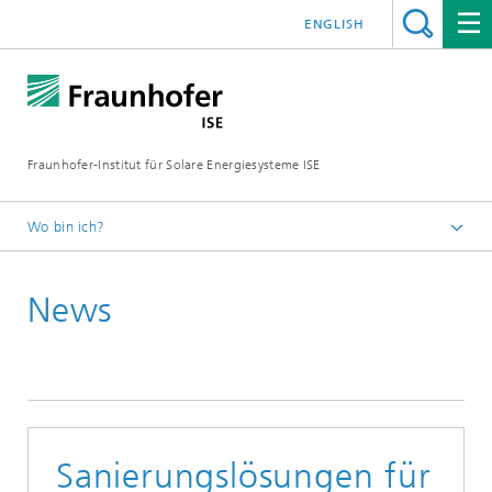
ENGLISH
Fraunhofer-Institut für Solare Energiesysteme ISE
Wo bin ich?
Startseite
News
Presse
News
News 2022
Sanierungslösungen für