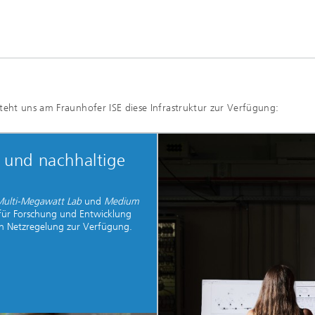
teht uns am Fraunhofer ISE diese Infrastruktur zur Verfügung:
k und nachhaltige
ulti-Megawatt Lab
und
Medium
 für Forschung und Entwicklung
en Netzregelung zur Verfügung.