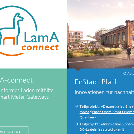
© Asto
A-connect
EnStadt:Pfaff
onformes Laden mithilfe
Innovationen für nachhalti
mart Meter Gateways
Teilprojekt: »Dezentrales Ener
management vom Smart Home 
Quartier«
Teilprojekt: »Innovative Photov
DC-Ladeinfrastruktur mit
M PROJEKT