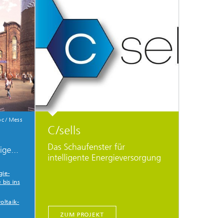
c / Mess
C/sells
Das Schaufenster für
ge...
intelligente Energieversorgung
gie­
bis ins
oltaik-
ZUM PROJEKT