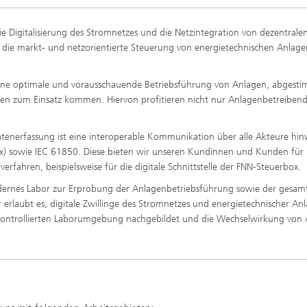
ie Digitalisierung des Stromnetzes und die Netzintegration von dezentralen
r die markt- und netzorientierte Steuerung von energietechnischen Anla
ine optimale und vorausschauende Betriebsführung von Anlagen, abgestim
 zum Einsatz kommen. Hiervon profitieren nicht nur Anlagenbetreibende 
tenerfassung ist eine interoperable Kommunikation über alle Akteure hinw
 sowie IEC 61850. Diese bieten wir unseren Kundinnen und Kunden für 
erfahren, beispielsweise für die digitale Schnittstelle der FNN-Steuerbox.
ernes Labor zur Erprobung der Anlagenbetriebsführung sowie der gesamt
erlaubt es, digitale Zwillinge des Stromnetzes und energietechnischer A
r kontrollierten Laborumgebung nachgebildet und die Wechselwirkung von A