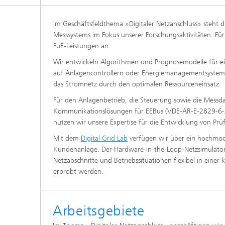
Im Geschäftsfeldthema »Digitaler Netzanschluss» steht d
Messsystems im Fokus unserer Forschungsaktivitäten. Fü
FuE-Leistungen an.
Wir entwickeln Algorithmen und Prognosemodelle für e
auf Anlagencontrollern oder Energiemanagementsystemen
das Stromnetz durch den optimalen Ressourceneinsatz.
Für den Anlagenbetrieb, die Steuerung sowie die Messda
Kommunikationslösungen für EEBus (VDE-AR-E-2829-6-x)
nutzen wir unsere Expertise für die Entwicklung von Prüfv
Mit dem
Digital Grid Lab
verfügen wir über ein hochmod
Kundenanlage. Der Hardware-in-the-Loop-Netzsimulator 
Netzabschnitte und Betriebssituationen flexibel in eine
erprobt werden.
Arbeitsgebiete