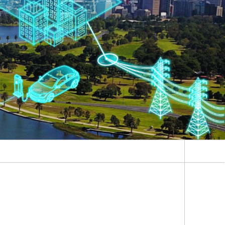
Energiesystemanalyse
Digitaler Netzanschluss
Integrierte Energieinfrastrukturen:
Strom, Fernwärme, Gas
Netzplanung und Netzbetrieb
Energiedaten und Monitoring
Flexibilitätsmanagement von
Energieanlagen
Energiekonzepte für die Industrie
Klimaneutrale Städte, Quartiere,
Vor-Ort-Systeme
Elektromobilität
2