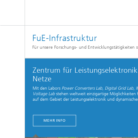
FuE-Infrastruktur
Für unsere Forschungs- und Entwicklungstätigkeiten s
Zentrum für Leistungselektroni
Netze
Mit den Labors
Power Converters Lab
,
Digital Grid Lab
,
M
Voltage Lab
stehen weltweit einzigartige Möglichkeiten
auf dem Gebiet der Leistungselektronik und dynamisch
MEHR INFO