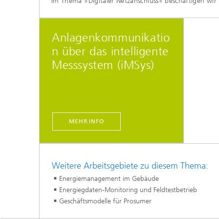
Im Thema »Digitaler Netzanschluss« beschäftigen wir
Anlagenkommunikatio
n über das intelligente
Messsystem (iMSys)
MEHR INFO
Weitere Arbeitsgebiete zu diesem Thema:
Energiemanagement im Gebäude
Energiegdaten-Monitoring und Feldtestbetrieb
Geschäftsmodelle für Prosumer