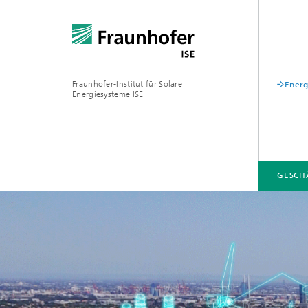
Fraunhofer-Institut für Solare
Energ
Energiesysteme ISE
GESCH
GESCHÄFTSFELDER
FUE-INFRASTRUKTUR
LEITTHEMEN
ÜBER UNS
VERÖFFENTLICHUNGEN
Zentrum für höchsteffiziente
Solarzellen