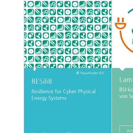
© Fraunhofer ISE
Lam
RESili8
BSI-k
Resilience for Cyber-Physical
von S
Energy Systems
ZU