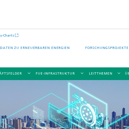
y-Charts
DATEN ZU ERNEUERBAREN ENERGIEN
FORSCHUNGSPROJEKTE
ÄFTSFELDER
FUE-INFRASTRUKTUR
LEITTHEMEN
Ü
CalLab PV Cells / CalLab PV Modul