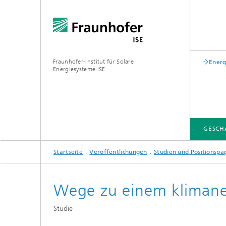
Fraunhofer-Institut für Solare
Energ
Energiesysteme ISE
GESCH
Startseite
Veröffentlichungen
Studien und Positionspa
GESCHÄFTSFELDER
FUE-INFRASTRUKTUR
LEITTHEMEN
ÜBER UNS
VERÖFFENTLICHUNGEN
Wege zu einem klimane
Zentrum für höchsteffiziente
Solarzellen
Studie