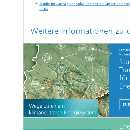
Studie im Autrag der Solar Promotion GmbH und FW
2045
Weitere Informationen zu
Presse
Novem
Stu
Tra
für
Ene
ZUR
Ene