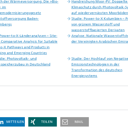
ch der Wärmeversorgung: Die »Bio-
Handreichung Moor-PV: Doppelte
« im
Klimaschutz durch Photovoltaik-
emodernisierungsgesetz
auf wiedervernässten Moorböde
toffversorgung Baden-
Studie: Power-to-X Kolumbien – 
mbergs
von grünem Wasserstoff und
wasserstoffbasierten Derivaten
 Power-to-X-Länderanalysen – Site-
Analyse: Nationale Wasserstoffst
c, Comparative Analysis for Suitable
der Vereinigten Arabischen Emir
o-X Pathways and Products in
ing and Emerging Countries
die: Photovoltaik- und
Studie: Der Hochlauf von Negativ
espeicherzubau in Deutschland
Emissionstechnologien in der
Transformation des deutschen
Energiesystems
MITTEILEN
TEILEN
MAIL