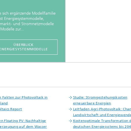
e sich ergänzende Modellfamilie
st Energiesystemmodelle,
markt- und Stromnetzmodelle
Modelle zur...
ÜBERBLICK
ENERGIESYSTEMMODELLE
e Fakten zur Photovoltaik in
Studie: Stromgestehungskosten
hland
erneuerbare Energien
ltaics Report
Leitfaden Agri-Photovoltaik: Chan
Landwirtschaft und Energiewend
en Floating PV: Nachhaltige
Kostenoptimale Transformation 
eerzeugung auf dem Wasser
deutschen Energiesystems bis 20