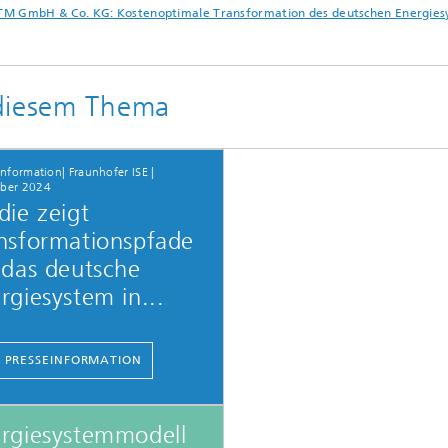
TM GmbH & Co. KG: Kostenoptimale Transformation des deutschen Energiesy
 diesem Thema
information| Fraunhofer ISE |
ber 2024
die zeigt
nsformationspfade
 das deutsche
rgiesystem in...
 PRESSEINFORMATION
rgiesystemmodell