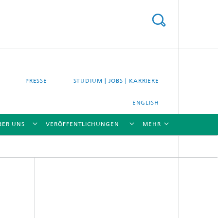
PRESSE
STUDIUM | JOBS | KARRIERE
ENGLISH
BER UNS
VERÖFFENTLICHUNGEN
MEHR
[X]
[X]
[X]
[X]
[X]
es