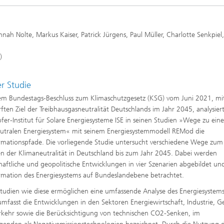
Photovoltaische Kraftwerke
TestLab PV Modules
esystemtechnik
Brennstoffzelle
nd trockenchemische
Kuratorium
Integrierte Photovoltaik
ren
h Nolte, Markus Kaiser, Patrick Jürgens, Paul Müller, Charlotte Senkpiel,
ve Gebäude
Membranelektrolyse
ungs- und
)
elungstechnologien
ehülle
Nachhaltige Syntheseprodukte
he Intelligenz und
er Studie
anagement
pumpen
Hydrogen System Analysis
m Bundestags-Beschluss zum Klimaschutzgesetz (KSG) vom Juni 2021, m
rften Ziel der Treibhausgasneutralität Deutschlands im Jahr 2045, analysier
fer-Institut für Solare Energiesysteme ISE in seinen Studien »Wege zu ein
utralen Energiesystem« mit seinem Energiesystemmodell REMod die
chnologie
rmationspfade. Die vorliegende Studie untersucht verschiedene Wege zum
, Klima, Kälte
en der Klimaneutralität in Deutschland bis zum Jahr 2045. Dabei werden
chnologie
chaftliche und geopolitische Entwicklungen in vier Szenarien abgebildet un
rmation des Energiesystems auf Bundeslandebene betrachtet.
tudien wie diese ermöglichen eine umfassende Analyse des Energiesystems
ermie: Anlagen und
umfasst die Entwicklungen in den Sektoren Energiewirtschaft, Industrie, 
enten
kehr sowie die Berücksichtigung von technischen CO2-Senken, im