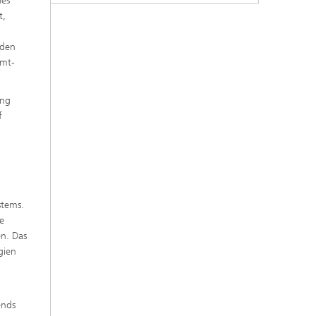
des
t,
 den
amt-
ung
f
stems.
e
en. Das
gien
ends