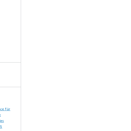
ce für
e
des
45