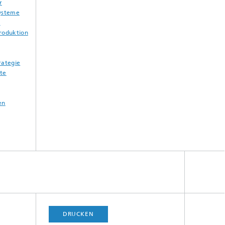
r
Systeme
n
Produktion
rategie
ate
en
DRUCKEN