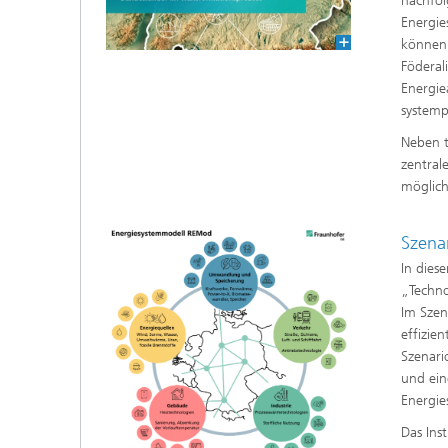
nachfol
Energie
können 
Föderal
Energie
systemp
Neben t
zentral
möglich
Szena
In dies
„Techno
Im Szen
effizie
Szenari
und ein
Energie
Das Ins