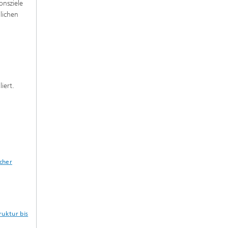
onsziele
lichen
liert.
cher
ruktur bis