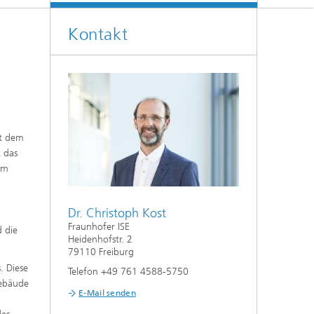
Energiesystemanalyse
Kontakt
Digitaler Netzanschluss
Integrierte Energieinfrastrukturen:
Strom, Fernwärme, Gas
Netzplanung und Netzbetrieb
Energiedaten und Monitoring
Flexibilitätsmanagement von
it dem
Energieanlagen
t das
em
Energiekonzepte für die Industrie
Klimaneutrale Städte, Quartiere,
Dr. Christoph Kost
Vor-Ort-Systeme
Fraunhofer ISE
d die
Heidenhofstr. 2
Elektromobilität
79110 Freiburg
. Diese
Telefon +49 761 4588-5750
2
Gebäude
E-Mail senden