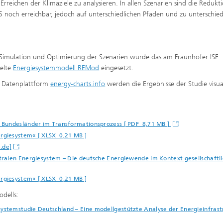
 Erreichen der Klimaziele zu analysieren. In allen Szenarien sind die Redukti
5 noch erreichbar, jedoch auf unterschiedlichen Pfaden und zu unterschied
 Simulation und Optimierung der Szenarien wurde das am Fraunhofer ISE
elte
Energiesystemmodell REMod
eingesetzt.
r Datenplattform
energy-charts.info
werden die Ergebnisse der Studie visua
 Bundesländer im Transformationsprozess [ PDF 8,71 MB ]
rgiesystem« [ XLSX 0,21 MB ]
.de]
ralen Energiesystem – Die deutsche Energiewende im Kontext gesellschaftli
rgiesystem« [ XLSX 0,21 MB ]
dells:
ystemstudie Deutschland – Eine modellgestützte Analyse der Energieinfrast