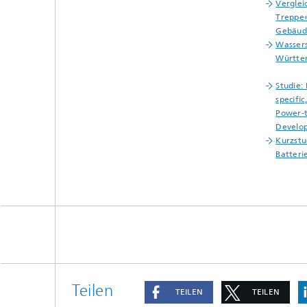
Verglei
Treppe
Gebäud
Wassers
Württe
Studie:
specifi
Power-t
Develop
Kurzstu
Batteri
Teilen
TEILEN
TEILEN