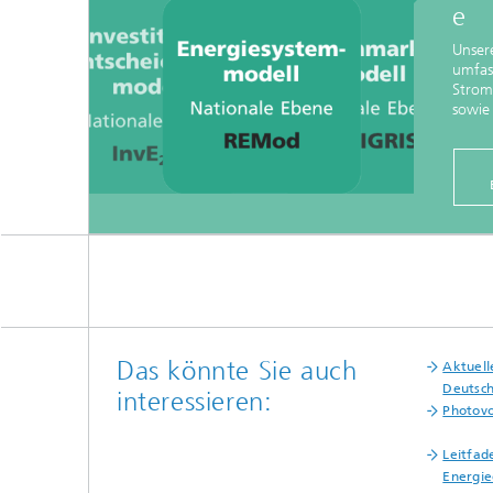
e
Unser
umfas
Strom
sowie 
Das könnte Sie auch
Aktuell
Deutsc
interessieren:
Photovo
Leitfad
Energi