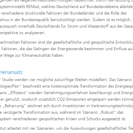
genden als Negativemissionstechnologien bezeichnet. Durch die Nutzung 
systemmodells REMod, welches Deutschland auf Bundeslandebene abbilde
verschiedene strukturelle Faktoren der Bundesländer und die Rolle des
ismus in der Bundesrepublik berücksichtigt werden. Zudem ist es möglich,
austausch innerhalb Deutschlands für Strom und Wasserstoff aus der Ges
erspektive zu analysieren.
echnischen Faktoren sind die gesellschaftliche und geopolitische Entwickl
e Faktoren, die das Gelingen der Energiewende bestimmen und Einfluss au
e Wege zur Klimaneutralität haben.
rienansatz
er Studie werden vier mögliche zukünftige Welten modelliert. Das Szenario
logieoffen“ beschreibt eine kostenoptimale Transformation des Energiesy
ario „Effizienz“ werden Genehmigungsverfahren beschleunigt und Energi
nter genutzt, wodurch zusätzlich CO2-Emissionen eingespart werden könn
o „Beharrung“ zeichnet sich durch Investitionen in Verbrennungstechnolo
e verzögerte Transformation aus, während im Szenario „Robust“ das
system verschiedenen geopolitischen Krisen und Schocks ausgesetzt ist.
titut arbeitet mit vier Szenarien, um die Auswirkungen gesellschaftlicher Tr