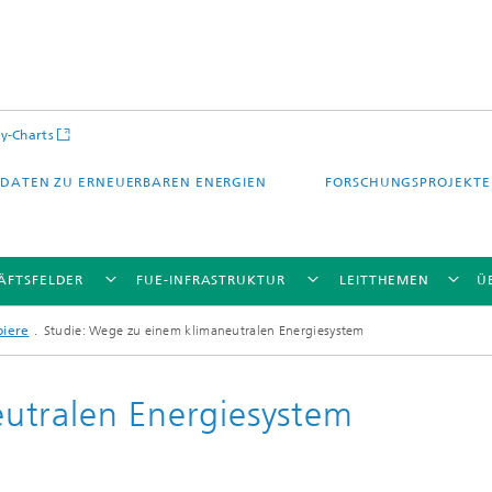
y-Charts
DATEN ZU ERNEUERBAREN ENERGIEN
FORSCHUNGSPROJEKTE
ÄFTSFELDER
FUE-INFRASTRUKTUR
LEITTHEMEN
Ü
piere
Studie: Wege zu einem klimaneutralen Energiesystem
utralen Energiesystem
CalLab PV Cells / CalLab PV Modul