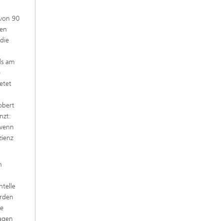
 von 90
len
die
n
ds am
e
etet
obert
nzt:
 wenn
zienz
n
telle
erden
he
sagen