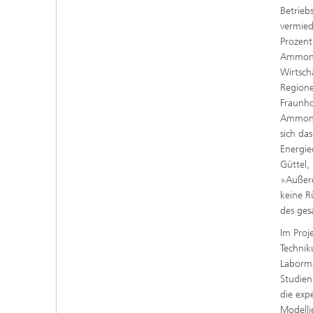
Betrieb
vermie
Prozent
Ammonia
Wirtsch
Regione
Fraunho
Ammonia
sich da
Energie
Güttel,
»Außerd
keine R
des ges
Im Proj
Technik
Laborma
Studien
die exp
Modelli