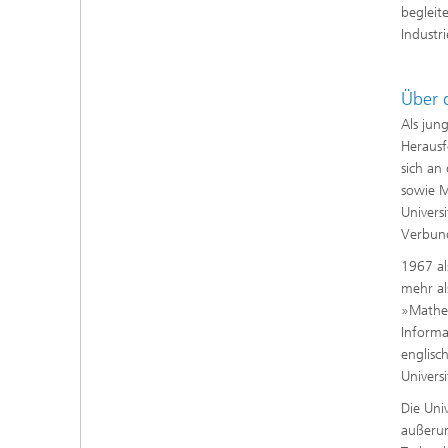
begleit
Industri
Über 
Als jun
Herausf
sich an
sowie M
Univers
Verbund
1967 al
mehr al
»Mathem
Informa
englisc
Univers
Die Uni
außerun