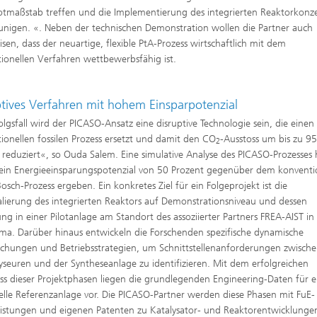
otmaßstab treffen und die Implementierung des integrierten Reaktorkonz
unigen. «. Neben der technischen Demonstration wollen die Partner auch
sen, dass der neuartige, flexible PtA-Prozess wirtschaftlich mit dem
ionellen Verfahren wettbewerbsfähig ist.
ptives Verfahren mit hohem Einsparpotenzial
olgsfall wird der PICASO-Ansatz eine disruptive Technologie sein, die einen
ionellen fossilen Prozess ersetzt und damit den CO
-Ausstoss um bis zu 9
2
 reduziert«, so Ouda Salem. Eine simulative Analyse des PICASO-Prozesses 
in Energieeinsparungspotenzial von 50 Prozent gegenüber dem konventi
osch-Prozess ergeben. Ein konkretes Ziel für ein Folgeprojekt ist die
lierung des integrierten Reaktors auf Demonstrationsniveau und dessen
ng in einer Pilotanlage am Standort des assoziierter Partners FREA-AIST in
ma. Darüber hinaus entwickeln die Forschenden spezifische dynamische
chungen und Betriebsstrategien, um Schnittstellenanforderungen zwisch
lyseuren und der Syntheseanlage zu identifizieren. Mit dem erfolgreichen
ss dieser Projektphasen liegen die grundlegenden Engineering-Daten für e
ielle Referenzanlage vor. Die PICASO-Partner werden diese Phasen mit FuE-
eistungen und eigenen Patenten zu Katalysator- und Reaktorentwicklunge