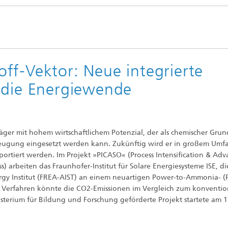
Photovoltaische Kraftwerke
TestLab PV Modules
esystemtechnik
Brennstoffzelle
nd trockenchemische
Kuratorium
Integrierte Photovoltaik
ren
ve Gebäude
Membranelektrolyse
ungs- und
elungstechnologien
ff-Vektor: Neue integrierte
ehülle
Nachhaltige Syntheseprodukte
he Intelligenz und
 die Energiewende
anagement
pumpen
Hydrogen System Analysis
ger mit hohem wirtschaftlichem Potenzial, der als chemischer Grund
chnologie
merzeugung eingesetzt werden kann. Zukünftig wird er in großem Umf
, Klima, Kälte
rtiert werden. Im Projekt »PICASO« (Process Intensification & Ad
chnologie
) arbeiten das Fraunhofer-Institut für Solare Energiesysteme ISE, di
gy Institut (FREA-AIST) an einem neuartigen Power-to-Ammonia- (
s Verfahren könnte die CO2-Emissionen im Vergleich zum konventio
terium für Bildung und Forschung geförderte Projekt startete am 1
ermie: Anlagen und
enten