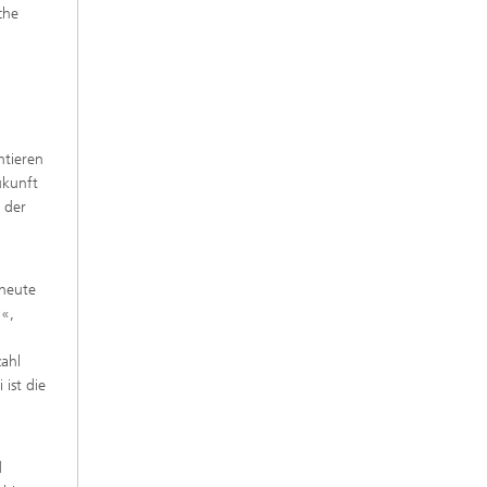
che
ntieren
ukunft
 der
 heute
n«,
zahl
ist die
d