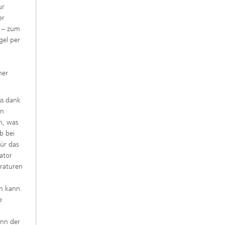
ur
er
n – zum
gel per
her
ss dank
on
n, was
b bei
ür das
ator
eraturen
en kann.
e
ann der