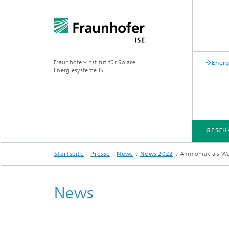
Fraunhofer-Institut für Solare
Energ
Energiesysteme ISE
GESCH
Startseite
Presse
News
News 2022
Ammoniak als Was
GESCHÄFTSFELDER
FUE-INFRASTRUKTUR
LEITTHEMEN
ÜBER UNS
VERÖFFENTLICHUNGEN
News
Zentrum für höchsteffiziente
Solarzellen