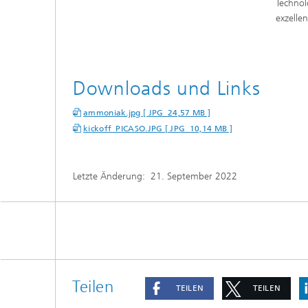
Technol
exzelle
Downloads und Links
ammoniak.jpg [ JPG 24,57 MB ]
kickoff_PICASO.JPG [ JPG 10,14 MB ]
Letzte Änderung:
21. September 2022
Teilen
TEILEN
TEILEN