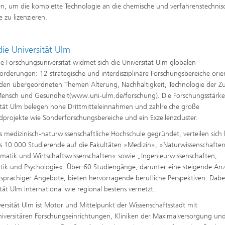
en, um die komplette Technologie an die chemische und verfahrenstechnis
e zu lizenzieren.
die Universität Ulm
ge Forschungsuniversität widmet sich die Universität Ulm globalen
orderungen: 12 strategische und interdisziplinäre Forschungsbereiche orie
 den übergeordneten Themen Alterung, Nachhaltigkeit, Technologie der Z
ensch und Gesundheit(www.uni-ulm.de/forschung). Die Forschungsstärke
ität Ulm belegen hohe Drittmitteleinnahmen und zahlreiche große
projekte wie Sonderforschungsbereiche und ein Exzellenzcluster.
s medizinisch-naturwissenschaftliche Hochschule gegründet, verteilen sich
s 10 000 Studierende auf die Fakultäten »Medizin«, »Naturwissenschafte
atik und Wirtschaftswissenschaften« sowie „Ingenieurwissenschaften,
tik und Psychologie«. Über 60 Studiengänge, darunter eine steigende An
hsprachiger Angebote, bieten hervorragende berufliche Perspektiven. Dabei 
ität Ulm international wie regional bestens vernetzt.
versität Ulm ist Motor und Mittelpunkt der Wissenschaftsstadt mit
iversitären Forschungseinrichtungen, Kliniken der Maximalversorgung un