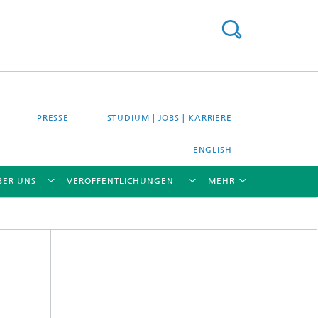
PRESSE
STUDIUM | JOBS | KARRIERE
ENGLISH
BER UNS
VERÖFFENTLICHUNGEN
MEHR
[X]
[X]
[X]
[X]
[X]
es