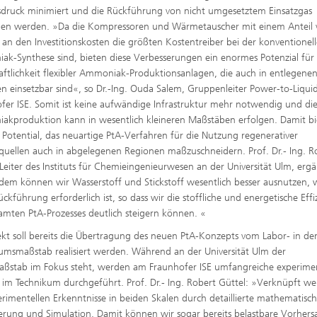
sdruck minimiert und die Rückführung von nicht umgesetztem Einsatzgas
den werden. »Da die Kompressoren und Wärmetauscher mit einem Anteil
 an den Investitionskosten die größten Kostentreiber bei der konventionel
k-Synthese sind, bieten diese Verbesserungen ein enormes Potenzial für 
aftlichkeit flexibler Ammoniak-Produktionsanlagen, die auch in entlegene
n einsetzbar sind«, so Dr.-Ing. Ouda Salem, Gruppenleiter Power-to-Liqui
fer ISE. Somit ist keine aufwändige Infrastruktur mehr notwendig und di
kproduktion kann in wesentlich kleineren Maßstäben erfolgen. Damit bi
s Potential, das neuartige PtA-Verfahren für die Nutzung regenerativer
quellen auch in abgelegenen Regionen maßzuschneidern. Prof. Dr.- Ing. R
 Leiter des Instituts für Chemieingenieurwesen an der Universität Ulm, ergä
em können wir Wasserstoff und Stickstoff wesentlich besser ausnutzen,
ückführung erforderlich ist, so dass wir die stoffliche und energetische Effi
amten PtA-Prozesses deutlich steigern können. «
ekt soll bereits die Übertragung des neuen PtA-Konzepts vom Labor- in de
umsmaßstab realisiert werden. Während an der Universität Ulm der
ßstab im Fokus steht, werden am Fraunhofer ISE umfangreiche experimen
 im Technikum durchgeführt. Prof. Dr.- Ing. Robert Güttel: »Verknüpft w
erimentellen Erkenntnisse in beiden Skalen durch detaillierte mathematisc
erung und Simulation. Damit können wir sogar bereits belastbare Vorher