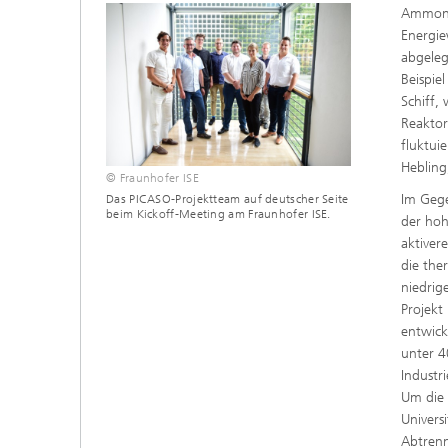
Ammonia
Energie
abgeleg
Beispie
Schiff,
Reaktor
fluktui
Hebling
© Fraunhofer ISE
Im Gege
Das PICASO-Projektteam auf deutscher Seite
beim Kickoff-Meeting am Fraunhofer ISE.
der hoh
aktiver
die the
niedrig
Projekt
entwick
unter 4
Industr
Um die 
Univers
Abtrenn