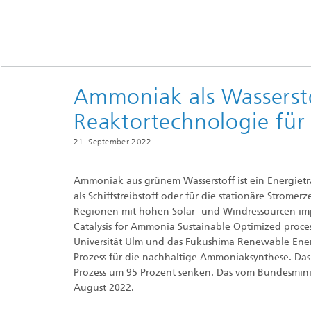
Siliziumsolarzellen und -module
Batteriematerialien und -zellen
Gebäud
Nass- u
Verfah
Batteriesystemtechnik
Kogniti
Zentrum für elektrische
Verbind
Energiespeicher
Einkaps
Ammoniak als Wassersto
Produktionstechnologie für Batterien
Gebäud
Zentrum für
Künstlic
Reaktortechnologie für
Materialcharakterisierung und
Datenm
Gebrauchsdaueranalyse
Batterieintegration und -
Wärme
betriebsführung
21. September 2022
III-V-Solarzellen, -Module und
Zentrum für Leistungselektronik und
konzentrierende Photovoltaik
nachhaltige Netze
Technologiebewertung für Batterien
Zentrum für Elektrolyse,
Photonische und
Ammoniak aus grünem Wasserstoff ist ein Energieträ
Laserte
Brennstoffzellen und synthetische
leistungselektronische Bauelemente
als Schiffstreibstoff oder für die stationäre Stro
Kraftstoffe
Digitalisierung in Batterieforschung
Lüftung
Regionen mit hohen Solar- und Windressourcen impo
und -produktion
Druckte
Zentrum für funktionale Oberflächen
Catalysis for Ammonia Sustainable Optimized process
Universität Ulm und das Fukushima Renewable Ener
Prozess für die nachhaltige Ammoniaksynthese. Da
2
Prozess um 95 Prozent senken. Das vom Bundesminis
Solarth
Kompon
August 2022.