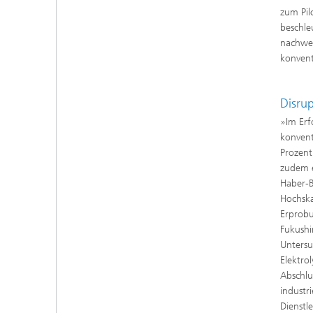
zum Pil
beschle
nachwei
konvent
Disru
»Im Erf
konvent
Prozent
zudem e
Haber-B
Hochska
Erprobu
Fukushi
Untersu
Elektro
Abschlu
industr
Dienstl