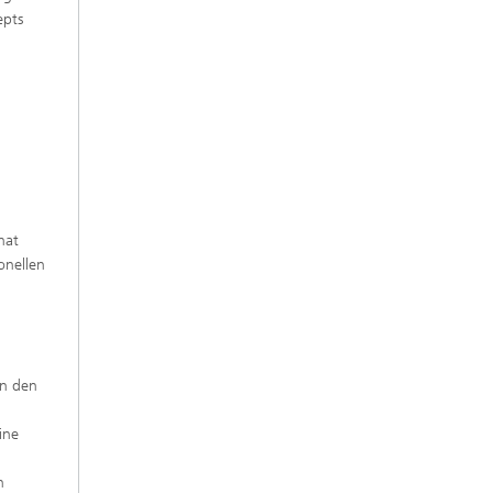
epts
5
hat
onellen
en den
ine
n