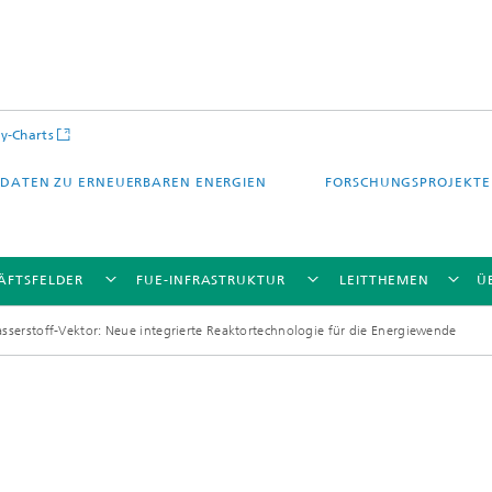
y-Charts
DATEN ZU ERNEUERBAREN ENERGIEN
FORSCHUNGSPROJEKTE
ÄFTSFELDER
FUE-INFRASTRUKTUR
LEITTHEMEN
Ü
serstoff-Vektor: Neue integrierte Reaktortechnologie für die Energiewende
CalLab PV Cells / CalLab PV Modul