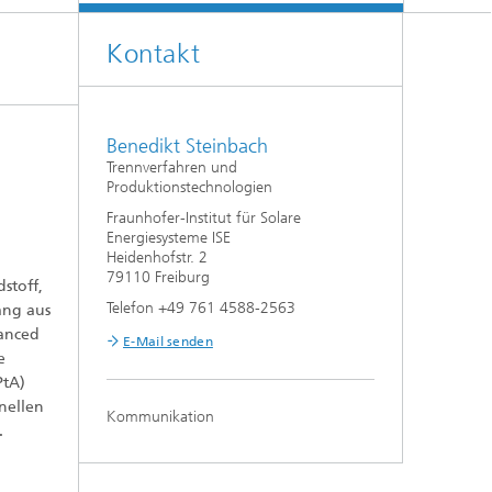
Energiesystemanalyse
Kontakt
Digitaler Netzanschluss
Integrierte Energieinfrastrukturen:
Strom, Fernwärme, Gas
Netzplanung und Netzbetrieb
Benedikt Steinbach
Energiedaten und Monitoring
Trennverfahren und
Produktionstechnologien
Flexibilitätsmanagement von
Fraunhofer-Institut für Solare
Energieanlagen
Energiesysteme ISE
Heidenhofstr. 2
Energiekonzepte für die Industrie
79110 Freiburg
stoff,
Telefon +49 761 4588-2563
ang aus
Klimaneutrale Städte, Quartiere,
vanced
Vor-Ort-Systeme
E-Mail senden
e
PtA)
Elektromobilität
nellen
Kommunikation
.
2