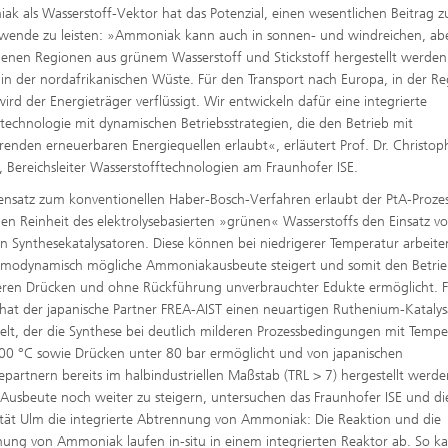
k als Wasserstoff-Vektor hat das Potenzial, einen wesentlichen Beitrag z
wende zu leisten: »Ammoniak kann auch in sonnen- und windreichen, ab
enen Regionen aus grünem Wasserstoff und Stickstoff hergestellt werde
l in der nordafrikanischen Wüste. Für den Transport nach Europa, in der Re
 wird der Energieträger verflüssigt. Wir entwickeln dafür eine integrierte
technologie mit dynamischen Betriebsstrategien, die den Betrieb mit
erenden erneuerbaren Energiequellen erlaubt«, erläutert Prof. Dr. Christop
, Bereichsleiter Wasserstofftechnologien am Fraunhofer ISE.
nsatz zum konventionellen Haber-Bosch-Verfahren erlaubt der PtA-Proze
en Reinheit des elektrolysebasierten »grünen« Wasserstoffs den Einsatz v
en Synthesekatalysatoren. Diese können bei niedrigerer Temperatur arbeite
rmodynamisch mögliche Ammoniakausbeute steigert und somit den Betrie
eren Drücken und ohne Rückführung unverbrauchter Edukte ermöglicht. F
 hat der japanische Partner FREA-AIST einen neuartigen Ruthenium-Katalys
elt, der die Synthese bei deutlich milderen Prozessbedingungen mit Temp
00 °C sowie Drücken unter 80 bar ermöglicht und von japanischen
iepartnern bereits im halbindustriellen Maßstab (TRL > 7) hergestellt werd
Ausbeute noch weiter zu steigern, untersuchen das Fraunhofer ISE und di
ität Ulm die integrierte Abtrennung von Ammoniak: Die Reaktion und die
ung von Ammoniak laufen in-situ in einem integrierten Reaktor ab. So k