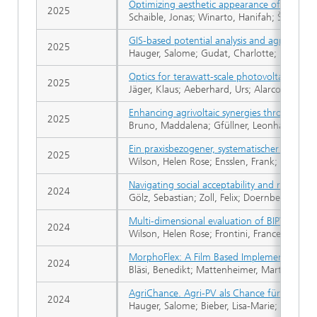
Optimizing aesthetic appearance of perovskite
2025
Schaible, Jonas; Winarto, Hanifah; Škorjanc,
GIS-based potential analysis and agro-econo
2025
Hauger, Salome; Gudat, Charlotte; Lieb, Vane
Optics for terawatt-scale photovoltaics: rev
2025
Jäger, Klaus; Aeberhard, Urs; Alarcon Llado, 
Enhancing agrivoltaic synergies through opt
2025
Bruno, Maddalena; Gfüllner, Leonhard Jose
Ein praxisbezogener, systematischer Ansatz 
2025
Wilson, Helen Rose; Ensslen, Frank; Mühlic
Navigating social acceptability and regulato
2024
Gölz, Sebastian; Zoll, Felix; Doernberg, Ale
Multi-dimensional evaluation of BIPV instal
2024
Wilson, Helen Rose; Frontini, Francesco; Bon
MorphoFlex: A Film Based Implementation 
2024
Bläsi, Benedikt; Mattenheimer, Martin; Wesse
AgriChance. Agri-PV als Chance für Landwi
2024
Hauger, Salome; Bieber, Lisa-Marie; Schürmer