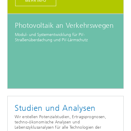
MEHR INFO
Photovoltaik an Verkehrswegen
Modul- und Systementwicklung für PV-
Straßenüberdachung und PV-Lärmschutz
Studien und Analysen
Wir erstellen Potenzialstudien, Ertragsprognosen,
techno-ökonomische Analysen und
Lebenszyklusanalysen für alle Technologien der