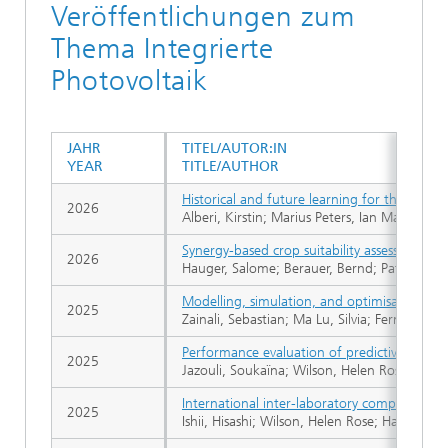
Veröffentlichungen zum
Thema Integrierte
Photovoltaik
JAHR
TITEL/AUTOR:IN
YEAR
TITLE/AUTHOR
Historical and future learning for the new e
2026
Alberi, Kirstin; Marius Peters, Ian Marius; 
Synergy-based crop suitability assessment fo
2026
Hauger, Salome; Berauer, Bernd; Pataczek, Li
Modelling, simulation, and optimisation of 
2025
Zainali, Sebastian; Ma Lu, Silvia; Fernánde
Performance evaluation of predictive models
2025
Jazouli, Soukaïna; Wilson, Helen Rose; Kapsi
International inter-laboratory comparison of
2025
Ishii, Hisashi; Wilson, Helen Rose; Hagihar