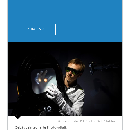
ZUM LAB
© Fraunhofer ISE / Foto: Dirk Mahler
Gebäudeintegrierte Photovoltaik