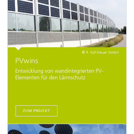
© R. Kohlhauer GmbH
PVwins
Entwicklung von wandintegrierten PV-
Elementen für den Lärmschutz
ZUM PROJEKT