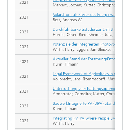
2021
Markert, Jochen; Kutter, Christoph; Newman
Solarstrom als Pfeiler des Energiewandels
2021
Bett, Andreas W.
Durchführbarkeitsstudie zur Ermittlung mö
2021
Hörnle, Oliver; Riedelsheimer, Julia; Trommsd
Potenziale der Integrierten Photovoltaik in 
2021
Wirth, Harry; Eggers, Jan-Bleicke; Trommsdor
Aktueller Stand der Forschung/Entwicklung
2021
Kuhn, Tilmann
Legal Framework of Agrivoltaics in Germany
2021
Vollprecht, Jens; Trommsdorff, Maximilian;
Untersuchung verschattungsoptimierter Halb
2021
Armbruster, Cornelius; Kutter, Christoph; S
BauwerkIntegrierte PV (BIPV) Stand der Fo
2021
Kuhn, Tilmann
Integrating PV: PV where People Live, Work
2021
Wirth, Harry