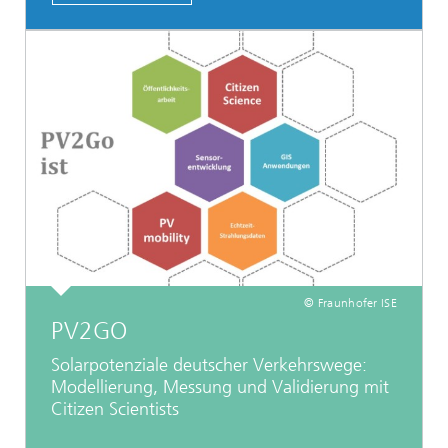
© Fraunhofer ISE
PV2GO
Solarpotenziale deutscher Verkehrswege:
Modellierung, Messung und Validierung mit
Citizen Scientists