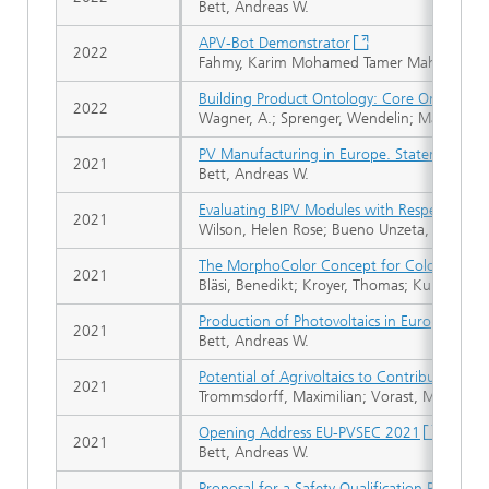
Bett, Andreas W.
APV-Bot Demonstrator
2022
Fahmy, Karim Mohamed Tamer Mahmoud
Building Product Ontology: Core Ontology f
2022
Wagner, A.; Sprenger, Wendelin; Maurer, Ch
PV Manufacturing in Europe. Statements
2021
Bett, Andreas W.
Evaluating BIPV Modules with Respect to Tex
2021
Wilson, Helen Rose; Bueno Unzeta, Bruno; E
The MorphoColor Concept for Colored Phot
2021
Bläsi, Benedikt; Kroyer, Thomas; Kuhn, Tilm
Production of Photovoltaics in Europe. Opp
2021
Bett, Andreas W.
Potential of Agrivoltaics to Contribute to S
2021
Trommsdorff, Maximilian; Vorast, Maximilia
Opening Address EU-PVSEC 2021
2021
Bett, Andreas W.
Proposal for a Safety Qualification Program