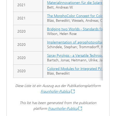
Materialinnovationen für die Solarenergie
2021
Bett, Andreas W.
The MorphoColor Concept for Colored Photo
2021
Bläsi, Benedikt; Wessels, Andreas; Callies, 
Bridging two Worlds - Standards for BIPV
2020
Wilson, Helen Rose
Implementation of agrophotovoltaics. Techno
2020
Schindele, Stephan; Trommsdorff, Maximilian;
Spray Pyrolysis - a Versatile Technique for T
2020
Bartsch, Jonas; Heitmann, Ulrike; Jakob, Leo
Colored Modules for Integrated PV: From t
2020
Bläsi, Benedikt
Diese Liste ist ein Auszug aus der Publikationsplattform
Fraunhofer-Publica
This list has been generated from the publication
platform
Fraunhofer-Publica