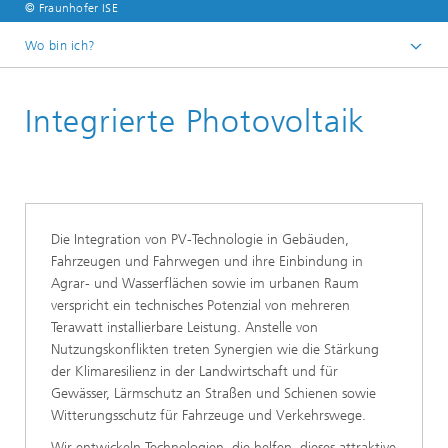
© Fraunhofer ISE
Wo bin ich?
Startseite
Integrierte Photovoltaik
Geschäftsfelder
Solarkraftwerke und Integrierte Photovoltaik
Die Integration von PV-Technologie in Gebäuden,
Fahrzeugen und Fahrwegen und ihre Einbindung in
Agrar- und Wasserflächen sowie im urbanen Raum
verspricht ein technisches Potenzial von mehreren
Terawatt installierbare Leistung. Anstelle von
Nutzungskonflikten treten Synergien wie die Stärkung
der Klimaresilienz in der Landwirtschaft und für
Gewässer, Lärmschutz an Straßen und Schienen sowie
Witterungsschutz für Fahrzeuge und Verkehrswege.
Wir entwickeln Technologien, die helfen, dieses attraktive