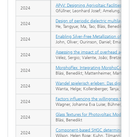
APyV: Designing Agrivoltaic Facilities Consi
2024
Gfüllner, Leonhard Josef; Amelung, Kawan
Design of periodic dielectric multilayer thin 
2024
He, Tangyue; Ma, Tao; Bläsi, Benedikt; Li, Z
Enabling Silver-Free Metallization of the R
2024
John, Oliver; Ourinson, Daniel; Emanuel, Ge
Assessing the impact of overhead agrivoltai
2024
Vélez, Sergio; Valente, João; Bretzel, Tama
MorphoFlex: Integrating MorphoColor on Pol
2024
Bläsi, Benedikt; Mattenheimer, Martin; Welle
Wandel spielerisch erleben: Das digi.farmi
2024
Wanta, Helge; Kollersberger, Tanja; Zoll, Fe
Factors influencing the willingness to use 
2024
Wagner, Johanna Eva Luise; Bühner, Charlott
Glass Textures for Photovoltaic Modules - a
2024
Bläsi, Benedikt
Component-based SHGC determination of BI
2024
Wilson, Helen Rose; Kuhn, Tilmann; Ishii, Hi