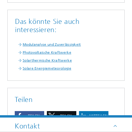
Das könnte Sie auch
interessieren:
Modulanalyse und Zuverlässigkeit
Photovoltaische Kraftwerke
Solarthermische Kraftwerke
Solare Energiemeteorologie
Teilen
TEILEN
TEILEN
MITTEILEN
Kontakt
TEILEN
MAIL