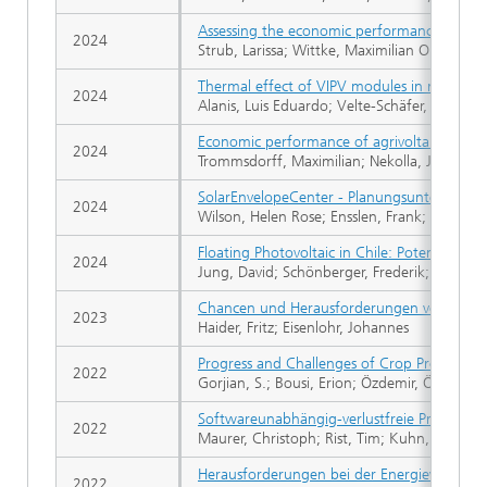
Assessing the economic performance of agriv
2024
Strub, Larissa; Wittke, Maximilian Oliver; 
Thermal effect of VIPV modules in refrigera
2024
Alanis, Luis Eduardo; Velte-Schäfer, Andreas
Economic performance of agrivoltaic system
2024
Trommsdorff, Maximilian; Nekolla, Jakob; S
SolarEnvelopeCenter - Planungsunterstützu
2024
Wilson, Helen Rose; Ensslen, Frank; Kuhn, Ti
Floating Photovoltaic in Chile: Potential f
2024
Jung, David; Schönberger, Frederik; Moraga,
Chancen und Herausforderungen von Parkp
2023
Haider, Fritz; Eisenlohr, Johannes
Progress and Challenges of Crop Production 
2022
Gorjian, S.; Bousi, Erion; Özdemir, Özal Em
Softwareunabhängig-verlustfreie Projektda
2022
Maurer, Christoph; Rist, Tim; Kuhn, Tilman
Herausforderungen bei der Energiewende
2022