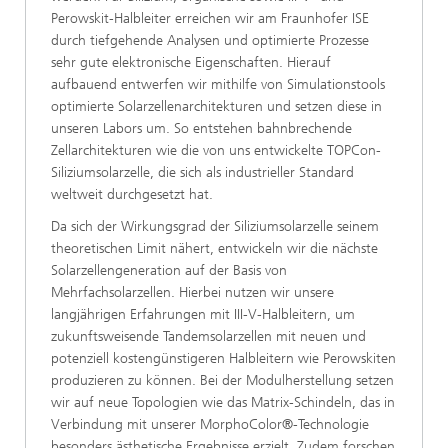
Perowskit-Halbleiter erreichen wir am Fraunhofer ISE
durch tiefgehende Analysen und optimierte Prozesse
sehr gute elektronische Eigenschaften. Hierauf
aufbauend entwerfen wir mithilfe von Simulationstools
optimierte Solarzellenarchitekturen und setzen diese in
unseren Labors um. So entstehen bahnbrechende
Zellarchitekturen wie die von uns entwickelte TOPCon-
Siliziumsolarzelle, die sich als industrieller Standard
weltweit durchgesetzt hat.
Da sich der Wirkungsgrad der Siliziumsolarzelle seinem
theoretischen Limit nähert, entwickeln wir die nächste
Solarzellengeneration auf der Basis von
Mehrfachsolarzellen. Hierbei nutzen wir unsere
langjährigen Erfahrungen mit III-V-Halbleitern, um
zukunftsweisende Tandemsolarzellen mit neuen und
potenziell kostengünstigeren Halbleitern wie Perowskiten
produzieren zu können. Bei der Modulherstellung setzen
wir auf neue Topologien wie das Matrix-Schindeln, das in
Verbindung mit unserer MorphoColor®-Technologie
besonders ästhetische Ergebnisse erzielt. Zudem forschen