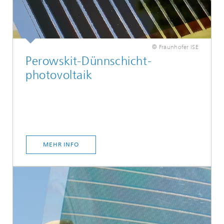
© Fraunhofer ISE
Perowskit-Dünnschicht­
photovoltaik
MEHR INFO