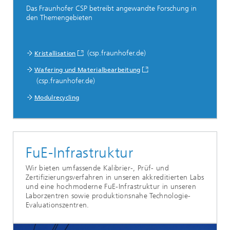
Das Fraunhofer CSP betreibt angewandte Forschung in
den Themengebieten
(csp.fraunhofer.de)
Kristallisation
Wafering und Materialbearbeitung
(csp.fraunhofer.de)
Modulrecycling
FuE-Infrastruktur
Wir bieten umfassende Kalibrier-, Prüf- und
Zertifizierungsverfahren in unseren akkreditierten Labs
und eine hochmoderne FuE-Infrastruktur in unseren
Laborzentren sowie produktionsnahe Technologie-
Evaluationszentren.