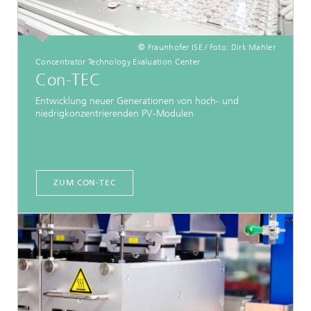
© Fraunhofer ISE / Foto: Dirk Mahler
Concentrator Technology Evaluation Center
Con-TEC
Entwicklung neuer Generationen von hoch- und
niedrigkonzentrierenden PV-Modulen
ZUM CON-TEC