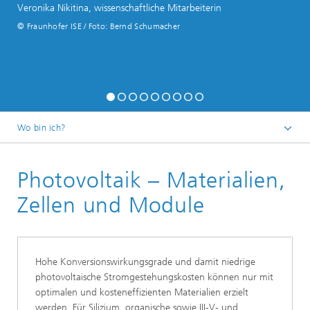
Veronika Nikitina, wissenschaftliche Mitarbeiterin
© Fraunhofer ISE / Foto: Bernd Schumacher
Wo bin ich?
Startseite
Photovoltaik – Materialien,
Geschäftsfelder
Zellen und Module
Hohe Konversionswirkungsgrade und damit niedrige
photovoltaische Stromgestehungskosten können nur mit
optimalen und kosteneffizienten Materialien erzielt
werden. Für Silizium, organische sowie III-V- und