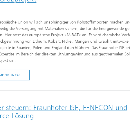
uropäische Union will sich unabhängiger von Rohstoffimporten machen un
zeitig die Versorgung mit Materialien sichern, die für die Energiewende g
. Hier setzt das europäische Projekt »M-BAT« an: Es wird chemische Ver
ückgewinnung von Lithium, Kobalt, Nickel, Mangan und Graphit entwicke
rojekte in Spanien, Polen und England durchführen. Das Fraunhofer ISE br
Expertise im Bereich der direkten Lithiumgewinnung aus geothermalen Sol
ojekt ein.
MEHR INFO
er steuern: Fraunhofer ISE, FENECON und
rce-Lösung