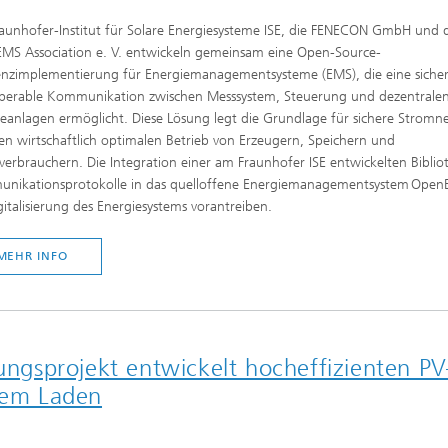
aunhofer-Institut für Solare Energiesysteme ISE, die FENECON GmbH und 
MS Association e. V. entwickeln gemeinsam eine Open-Source-
enzimplementierung für Energiemanagementsysteme (EMS), die eine siche
operable Kommunikation zwischen Messsystem, Steuerung und dezentrale
eanlagen ermöglicht. Diese Lösung legt die Grundlage für sichere Stromn
n wirtschaftlich optimalen Betrieb von Erzeugern, Speichern und
erbrauchern. Die Integration einer am Fraunhofer ISE entwickelten Bibliot
nikationsprotokolle in das quelloffene Energiemanagementsystem OpenE
gitalisierung des Energiesystems vorantreiben.
MEHR INFO
gsprojekt entwickelt hocheffizienten PV
alem Laden