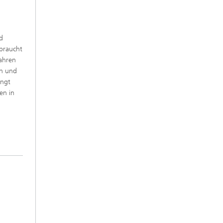
d
ebraucht
fahren
ln und
ingt
en in