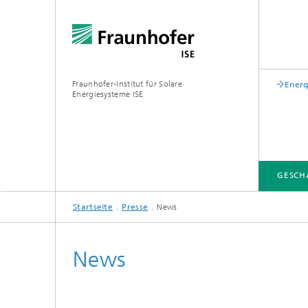
Fraunhofer-Institut für Solare
Energ
Energiesysteme ISE
GESCH
Startseite
Presse
News
GESCHÄFTSFELDER
FUE-INFRASTRUKTUR
LEITTHEMEN
ÜBER UNS
VERÖFFENTLICHUNGEN
News
Zentrum für höchsteffiziente
Solarzellen