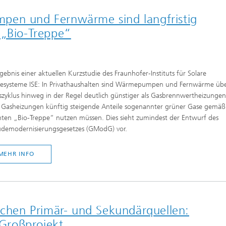
pen und Fernwärme sind langfristig
 „Bio-Treppe“
gebnis einer aktuellen Kurzstudie des Fraunhofer-Instituts für Solare
iesysteme ISE: In Privathaushalten sind Wärmepumpen und Fernwärme üb
zyklus hinweg in der Regel deutlich günstiger als Gasbrennwertheizungen
 Gasheizungen künftig steigende Anteile sogenannter grüner Gase gemäß
ten „Bio-Treppe“ nutzen müssen. Dies sieht zumindest der Entwurf des
demodernisierungsgesetzes (GModG) vor.
MEHR INFO
schen Primär- und Sekundärquellen:
 Großprojekt