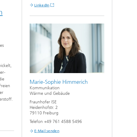
LinkedIn
n
es
ickelt,
er-
die
Marie-Sophie Himmerich
Freien
Kommunikation
er
Wärme und Gebäude
rstoff.
Fraunhofer ISE
Heidenhofstr. 2
79110 Freiburg
Telefon +49 761 4588 5496
E-Mail senden