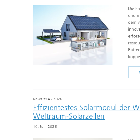
Die En
und mi
dem v
innova
erfors
ressou
Batter
koppel
News #14
/
2026
Effizientestes Solarmodul der We
Weltraum-Solarzellen
10. Juni 2026