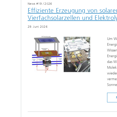
News #19
/
2026
Effiziente Erzeugung von solar
Vierfachsolarzellen und Elektrol
29. Juni 2026
Um Was
Energi
Wissen
Energi
das Wa
Molekü
wieder
verme
Sonne