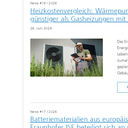
News #18
/
2026
Heizkostenvergleich: Wärmepum
günstiger als Gasheizungen mit
26. Juni 2026
Das Er
Energ
Lebens
zumal
geplan
Gebäu
News #17
/
2026
Batteriematerialien aus europäi
Fraunhofer ISE beteiligt sich an