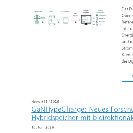
Das Fr
OpenE
Refer
inter
Energi
und de
Stromv
Kommu
die Di
News #15
/
2026
GaNHypeCharge: Neues Forschun
Hybridspeicher mit bidirektion
10. Juni 2026