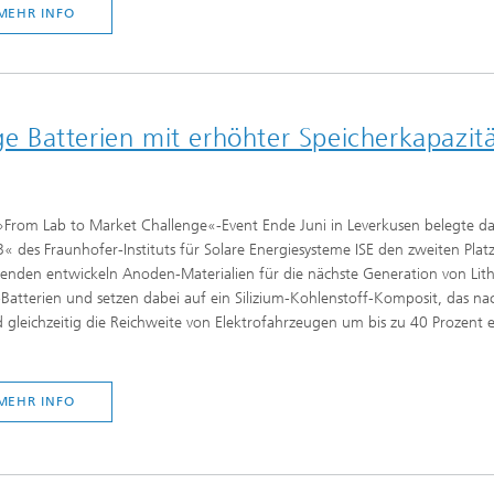
MEHR INFO
ige Batterien mit erhöhter Speicherkapazit
»From Lab to Market Challenge«-Event Ende Juni in Leverkusen belegte d
B« des Fraunhofer-Instituts für Solare Energiesysteme ISE den zweiten Platz
enden entwickeln Anoden-Materialien für die nächste Generation von Lit
Batterien und setzen dabei auf ein Silizium-Kohlenstoff-Komposit, das na
d gleichzeitig die Reichweite von Elektrofahrzeugen um bis zu 40 Prozent
MEHR INFO