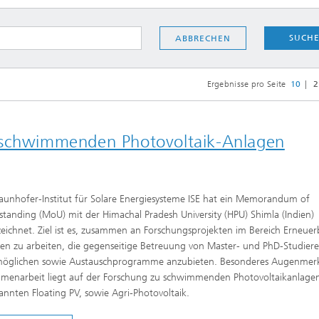
Photovoltaische Kraftwerke
TestLab PV Modules
esystemtechnik
Brennstoffzelle
nd trockenchemische
SUCH
ABBRECHEN
Kuratorium
Integrierte Photovoltaik
ren
ve Gebäude
Membranelektrolyse
ungs- und
Ergebnisse pro Seite
10
2
elungstechnologien
ehülle
Nachhaltige Syntheseprodukte
he Intelligenz und
anagement
 schwimmenden Photovoltaik-Anlagen
pumpen
Hydrogen System Analysis
chnologie
aunhofer-Institut für Solare Energiesysteme ISE hat ein Memorandum of
, Klima, Kälte
tanding (MoU) mit der Himachal Pradesh University (HPU) Shimla (Indien)
chnologie
eichnet. Ziel ist es, zusammen an Forschungsprojekten im Bereich Erneuer
en zu arbeiten, die gegenseitige Betreuung von Master- und PhD-Studier
möglichen sowie Austauschprogramme anzubieten. Besonderes Augenmer
menarbeit liegt auf der Forschung zu schwimmenden Photovoltaikanlagen
ermie: Anlagen und
enten
nnten Floating PV, sowie Agri-Photovoltaik.