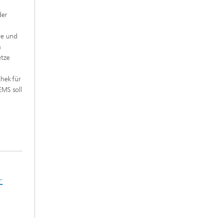
der
re und
n
etze
hek für
MS soll
-