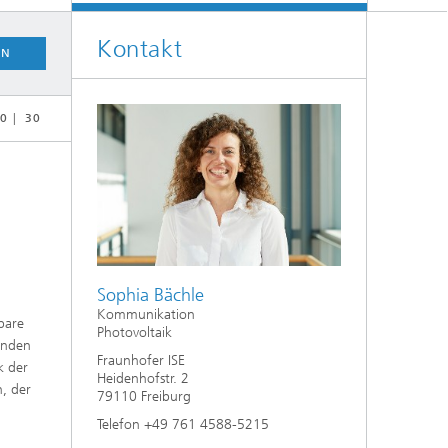
Energiesystemanalyse
Kontakt
EN
Digitaler Netzanschluss
Integrierte Energieinfrastrukturen:
Strom, Fernwärme, Gas
Netzplanung und Netzbetrieb
0
30
Energiedaten und Monitoring
Flexibilitätsmanagement von
Energieanlagen
Energiekonzepte für die Industrie
Sophia Bächle
Klimaneutrale Städte, Quartiere,
Vor-Ort-Systeme
Kommunikation
bare
Photovoltaik
enden
Elektromobilität
Fraunhofer ISE
k der
Heidenhofstr. 2
, der
79110 Freiburg
2
Telefon +49 761 4588-5215