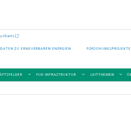
y-Charts
DATEN ZU ERNEUERBAREN ENERGIEN
FORSCHUNGSPROJEKTE
ÄFTSFELDER
FUE-INFRASTRUKTUR
LEITTHEMEN
Ü
CalLab PV Cells / CalLab PV Modul