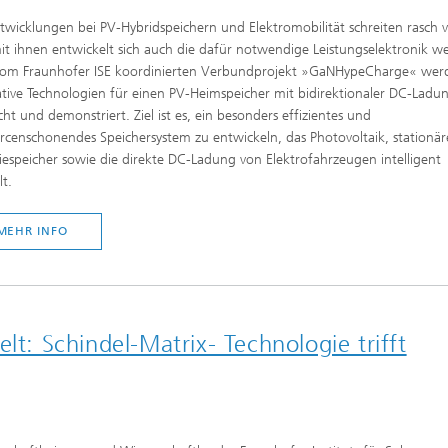
twicklungen bei PV-Hybridspeichern und Elektromobilität schreiten rasch 
t ihnen entwickelt sich auch die dafür notwendige Leistungselektronik wei
om Fraunhofer ISE koordinierten Verbundprojekt »GaNHypeCharge« wer
tive Technologien für einen PV-Heimspeicher mit bidirektionaler DC-Ladu
cht und demonstriert. Ziel ist es, ein besonders effizientes und
rcenschonendes Speichersystem zu entwickeln, das Photovoltaik, stationär
iespeicher sowie die direkte DC-Ladung von Elektrofahrzeugen intelligent
t.
MEHR INFO
lt: Schindel-Matrix- Technologie trifft