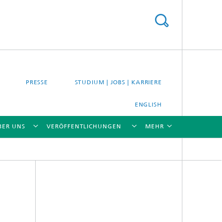
PRESSE
STUDIUM | JOBS | KARRIERE
ENGLISH
BER UNS
VERÖFFENTLICHUNGEN
MEHR
[X]
[X]
[X]
[X]
[X]
es