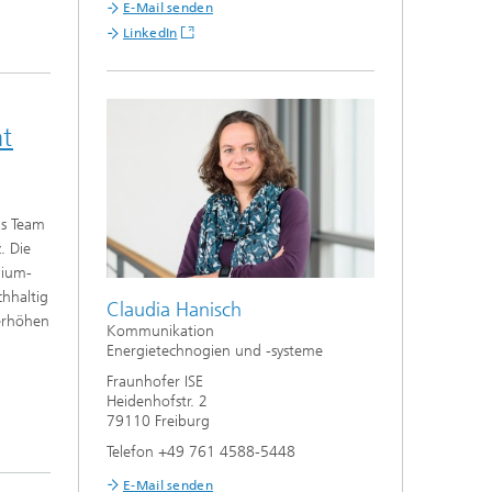
E-Mail senden
LinkedIn
ät
as Team
. Die
hium-
chhaltig
Claudia Hanisch
 erhöhen
Kommunikation
Energietechnogien und -systeme
Fraunhofer ISE
Heidenhofstr. 2
79110 Freiburg
Telefon +49 761 4588-5448
E-Mail senden