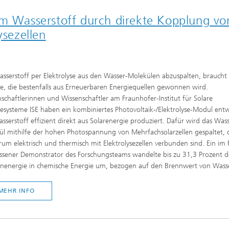
em Wasserstoff durch direkte Kopplung vo
ysezellen
serstoff per Elektrolyse aus den Wasser-Molekülen abzuspalten, braucht 
e, die bestenfalls aus Erneuerbaren Energiequellen gewonnen wird.
schaftlerinnen und Wissenschaftler am Fraunhofer-Institut für Solare
esysteme ISE haben ein kombiniertes Photovoltaik-/Elektrolyse-Modul entw
sserstoff effizient direkt aus Solarenergie produziert. Dafür wird das Wass
l mithilfe der hohen Photospannung von Mehrfachsolarzellen gespaltet, 
um elektrisch und thermisch mit Elektrolysezellen verbunden sind. Ein im 
ssener Demonstrator des Forschungsteams wandelte bis zu 31,3 Prozent d
nenergie in chemische Energie um, bezogen auf den Brennwert von Wasse
MEHR INFO