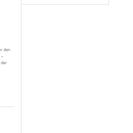
er den
 –
 der