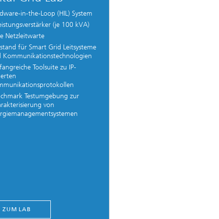
dware-in-the-Loop (HIL) System
eistungsverstärker (je 100 kVA)
le Netzleitwarte
tstand für Smart Grid Leitsysteme
 Kommunikationstechnologien
angreiche Toolsuite zu IP-
ierten
munikationsprotokollen
chmark Testumgebung zur
rakterisierung von
rgiemanagementsystemen
ZUM LAB