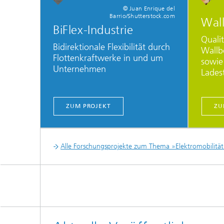
© Juan Enrique del
Barrio/Shutterstock.com
Wall
BiFlex-Industrie
Quali
Bidirektionale Flexibilität durch
Wallb
Flottenkraftwerke in und um
sowie
Unternehmen
Lades
ZUM PROJEKT
ZU
Alle Forschungsprojekte zum Thema »Elektromobilitä