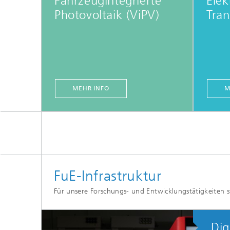
Fahrzeugintegrierte
Elek
Photovoltaik (ViPV)
Tran
MEHR INFO
M
FuE-Infrastruktur
Für unsere Forschungs- und Entwicklungstätigkeiten s
Dig