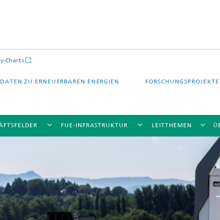
y-Charts
DATEN ZU ERNEUERBAREN ENERGIEN
FORSCHUNGSPROJEKTE
ÄFTSFELDER
FUE-INFRASTRUKTUR
LEITTHEMEN
Ü
CalLab PV Cells / CalLab PV Modul