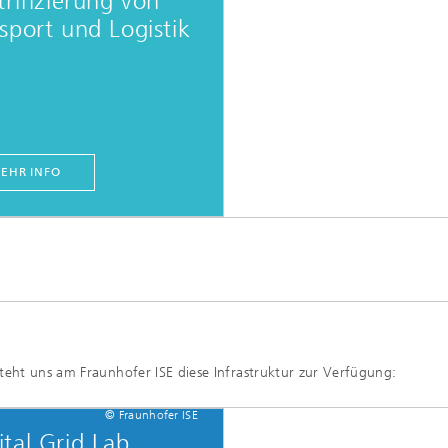
trifizierung von
sport und Logistik
EHR INFO
teht uns am Fraunhofer ISE diese Infrastruktur zur Verfügung:
© Fraunhofer ISE
ital Grid Lab