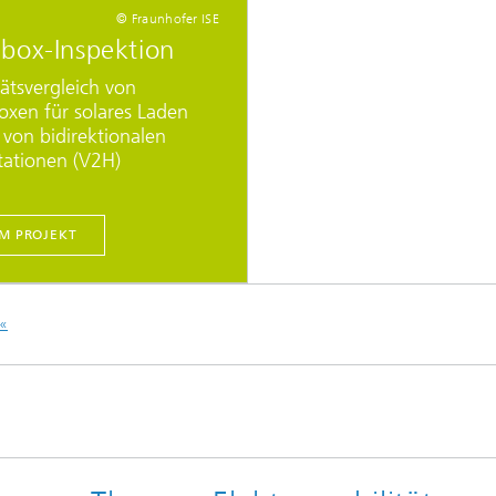
© Fraunhofer ISE
box-Inspektion
tätsvergleich von
oxen für solares Laden
 von bidirektionalen
tationen (V2H)
M PROJEKT
t«