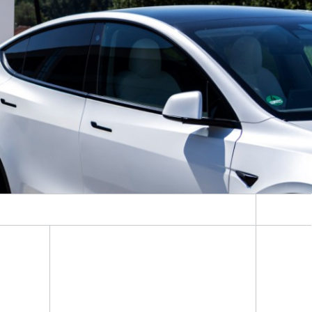
Energiesystemanalyse
Digitaler Netzanschluss
Integrierte Energieinfrastrukturen:
Strom, Fernwärme, Gas
Netzplanung und Netzbetrieb
Energiedaten und Monitoring
Flexibilitätsmanagement von
Energieanlagen
Energiekonzepte für die Industrie
Klimaneutrale Städte, Quartiere,
Vor-Ort-Systeme
ngsbegrenzten Netzanschluss.
Elektromobilität
2