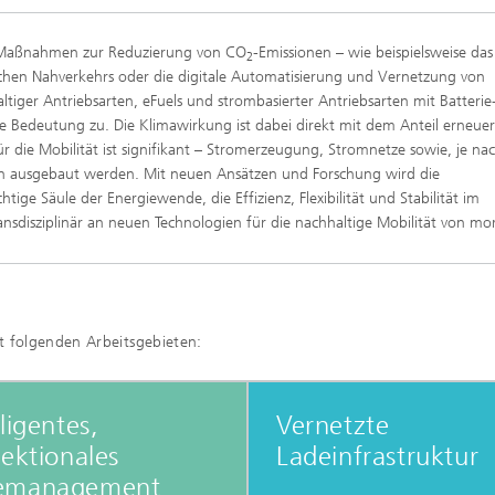
ne Maßnahmen zur Reduzierung von CO
-Emissionen – wie beispielsweise das
2
chen Nahverkehrs oder die digitale Automatisierung und Vernetzung von
iger Antriebsarten, eFuels und strombasierter Antriebsarten mit Batterie
e Bedeutung zu. Die Klimawirkung ist dabei direkt mit dem Anteil erneue
 die Mobilität ist signifikant – Stromerzeugung, Stromnetze sowie, je na
sen ausgebaut werden. Mit neuen Ansätzen und Forschung wird die
tige Säule der Energiewende, die Effizienz, Flexibilität und Stabilität im
ansdisziplinär an neuen Technologien für die nachhaltige Mobilität von m
t folgenden Arbeitsgebieten:
lligentes,
Vernetzte
rektionales
Ladeinfrastruktur
emanagement