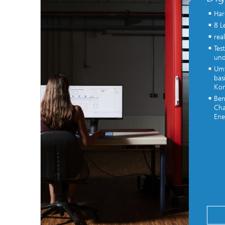
Har
8 L
rea
Tes
und
Umf
bas
Kom
Ben
Cha
Ene