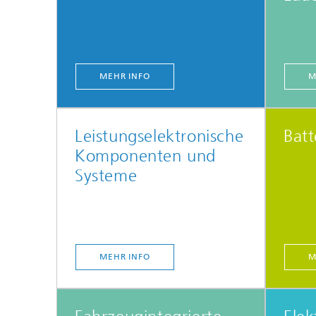
MEHR INFO
M
Leistungselektronische
Batt
Komponenten und
Systeme
MEHR INFO
M