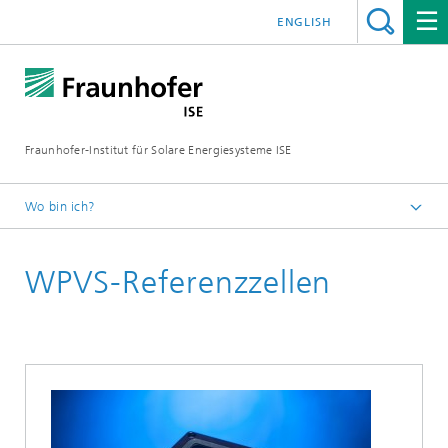
ENGLISH
Fraunhofer-Institut für Solare Energiesysteme ISE
Wo bin ich?
Startseite
WPVS-Referenzzellen
FuE-Infrastruktur
Akkreditierte Labors
CalLab PV Cells / CalLab PV Modules