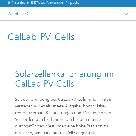
© Fraunhofer ISE/Foto: Aleksander Filipovic
Wo bin ich?
Startseite
CalLab PV Cells
FuE-Infrastruktur
Akkreditierte Labors
CalLab PV Cells / CalLab PV Modules
Solarzellenkalibrierung im
CalLab PV Cells
Seit der Gründung des CalLab PV Cells im Jahr 1986
verstehen wir es als unsere Aufgabe, hochpräzise,
reproduzierbare Kalibrierungen und Messungen von
Solarzellen durchzuführen. Um bei den manuell
durchgeführten Messungen eine hohe Präzision zu
erreichen, wird eine auf die Zelle angepasste