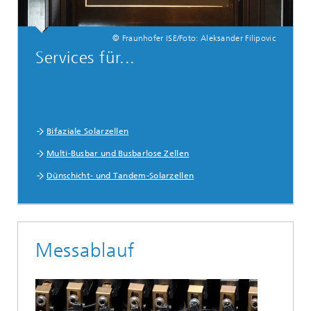
© Fraunhofer ISE/Foto: Aleksander Filipovic
Services für...
Bifaziale Solarzellen
Multi-Busbar und Busbarlose Zellen
Dünschicht- und Tandem-Solarzellen
Messablauf