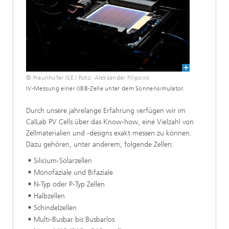
© Fraunhofer ISE / Foto: Aleksander Filipovic
IV-Messung einer 0BB-Zelle unter dem Sonnensimulator.
Durch unsere jahrelange Erfahrung verfügen wir im
CalLab PV Cells über das Know-how, eine Vielzahl von
Zellmaterialien und -designs exakt messen zu können.
Dazu gehören, unter anderem, folgende Zellen:
Silicium-Solarzellen
Monofaziale und Bifaziale
N-Typ oder P-Typ Zellen
Halbzellen
Schindelzellen
Multi-Busbar bis Busbarlos