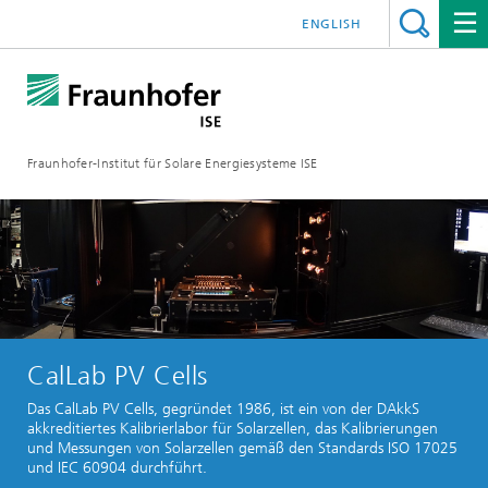
ENGLISH
Fraunhofer-Institut für Solare Energiesysteme ISE
CalLab PV Cells
Das CalLab PV Cells, gegründet 1986, ist ein von der DAkkS
akkreditiertes Kalibrierlabor für Solarzellen, das Kalibrierungen
und Messungen von Solarzellen gemäß den Standards ISO 17025
und IEC 60904 durchführt.