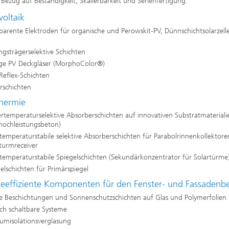
n Bezug auf Beständigkeit, Skalierbarkeit und Serienfertigung.
voltaik
parente Elektroden für organische und Perowskit-PV, Dünnschichtsolarzel
ngsträgerselektive Schichten
ige PV Deckgläser (MorphoColor®)
Reflex-Schichten
rschichten
thermie
rtemperaturselektive Absorberschichten auf innovativen Substratmaterialie
ahochleistungsbeton)
emperaturstabile selektive Absorberschichten für Parabolrinnenkollektore
turmreceiver
temperaturstabile Spiegelschichten (Sekundärkonzentrator für Solartürme
elschichten für Primärspiegel
ieeffiziente Komponenten für den Fenster- und Fassadenbe
e Beschichtungen und Sonnenschutzschichten auf Glas und Polymerfolien
ch schaltbare Systeme
umisolationsverglasung