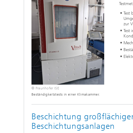
Testmet
Test 
Umge
zur 
Test
Kond
Mech
Bestä
Elekt
© Fraunhofer ISE
Beständigkeitstests in einer Klimakammer.
Beschichtung großflächige
Beschichtungsanlagen