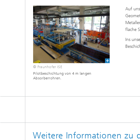
Auf uns
Geometr
Metalle
flache 
Ins uns
Beschic
© Fraunhofer ISE
Pilotbeschichtung von 4 m langen
Absorberrohren.
Weitere Informationen zu