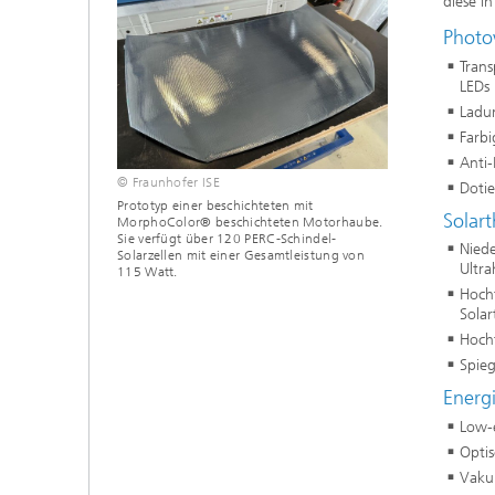
diese i
Photo
Trans
LEDs
Ladu
Farb
Anti-
© Fraunhofer ISE
Dotie
Prototyp einer beschichteten mit
Solar
MorphoColor® beschichteten Motorhaube.
Sie verfügt über 120 PERC-Schindel-
Niede
Solarzellen mit einer Gesamtleistung von
Ultr
115 Watt.
Hocht
Solar
Hoch
Spieg
Energ
Low-
Optis
Vaku