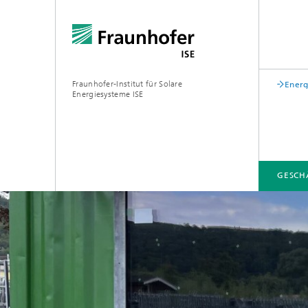
Fraunhofer-Institut für Solare
Energ
Energiesysteme ISE
GESCH
GESCHÄFTSFELDER
FUE-INFRASTRUKTUR
LEITTHEMEN
ÜBER UNS
VERÖFFENTLICHUNGEN
Zentrum für höchsteffiziente
Solarzellen