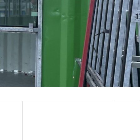
Energiesystemanalyse
Digitaler Netzanschluss
Integrierte Energieinfrastrukturen:
Strom, Fernwärme, Gas
Netzplanung und Netzbetrieb
Energiedaten und Monitoring
Flexibilitätsmanagement von
Energieanlagen
Energiekonzepte für die Industrie
Klimaneutrale Städte, Quartiere,
Vor-Ort-Systeme
Elektromobilität
2