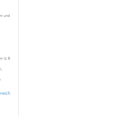
len und
n (z. B.
n,
)
reich