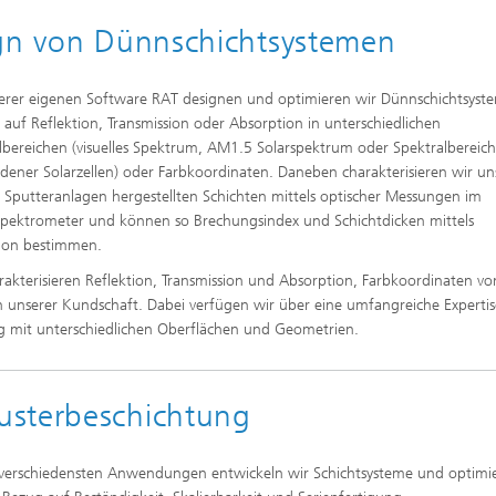
ign von Dünnschichtsystemen
erer eigenen Software RAT designen und optimieren wir Dünnschichtsyst
k auf Reflektion, Transmission oder Absorption in unterschiedlichen
lbereichen (visuelles Spektrum, AM1.5 Solarspektrum oder Spektralbereic
edener Solarzellen) oder Farbkoordinaten. Daneben charakterisieren wir un
 Sputteranlagen hergestellten Schichten mittels optischer Messungen im
spektrometer und können so Brechungsindex und Schichtdicken mittels
tion bestimmen.
rakterisieren Reflektion, Transmission und Absorption, Farbkoordinaten vo
 unserer Kundschaft. Dabei verfügen wir über eine umfangreiche Expertis
 mit unterschiedlichen Oberflächen und Geometrien.
usterbeschichtung
 verschiedensten Anwendungen entwickeln wir Schichtsysteme und optimi