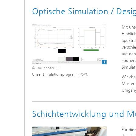
Optische Simulation / Des
Mit uns
Hinblic
Spektra
verschi
auf den
Fourier
Simula
© Fraunhofer ISE
Unser Simulationsprogramm RAT.
Wir cha
Mustern
Umgang
Schichtentwicklung und M
Für die