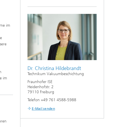
eme im
he
sere
Dr. Christina Hildebrandt
n
Technikum Vakuumbeschichtung
e im
Fraunhofer ISE
Heidenhofstr. 2
79110 Freiburg
Telefon +49 761 4588-5988
E-Mail senden
eren