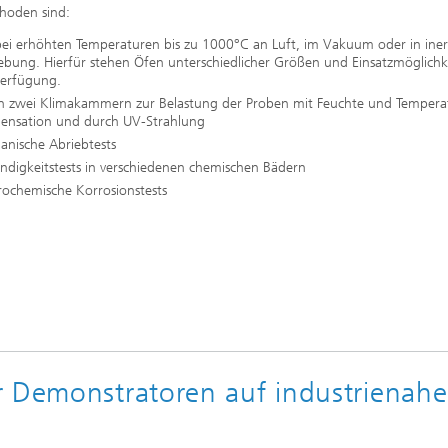
hoden sind:
bei erhöhten Temperaturen bis zu 1000°C an Luft, im Vakuum oder in iner
bung. Hierfür stehen Öfen unterschiedlicher Größen und Einsatzmöglichk
Verfügung.
 in zwei Klimakammern zur Belastung der Proben mit Feuchte und Temperat
ensation und durch UV-Strahlung
anische Abriebtests
ndigkeitstests in verschiedenen chemischen Bädern
rochemische Korrosionstests
r Demonstratoren auf industrienah