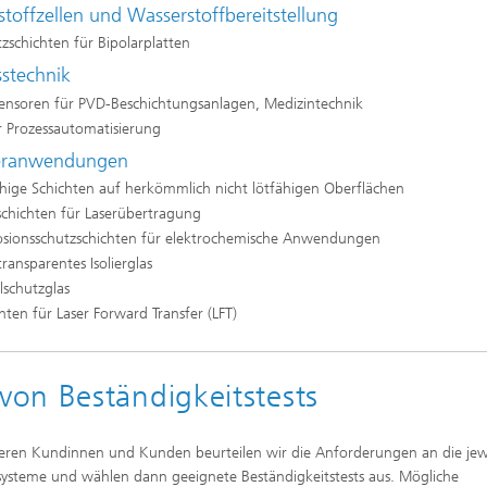
stoffzellen und Wasserstoffbereitstellung
zschichten für Bipolarplatten
sstechnik
ensoren für PVD-Beschichtungsanlagen, Medizintechnik
r Prozessautomatisierung
eranwendungen
hige Schichten auf herkömmlich nicht lötfähigen Oberflächen
schichten für Laserübertragung
osionsschutzschichten für elektrochemische Anwendungen
ransparentes Isolierglas
lschutzglas
hten für Laser Forward Transfer (LFT)
on Beständigkeitstests
eren Kundinnen und Kunden beurteilen wir die Anforderungen an die jew
systeme und wählen dann geeignete Beständigkeitstests aus. Mögliche