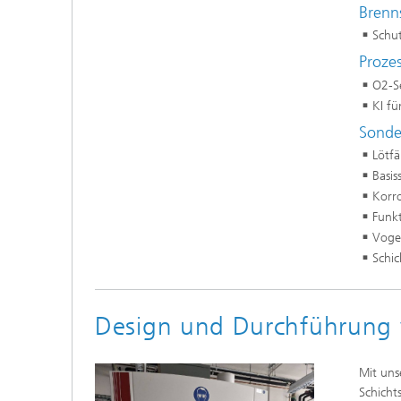
Brenn
Schut
Proze
O2-S
KI fü
Sond
Lötfä
Basis
Korr
Funkt
Voge
Schic
Design und Durchführung v
Mit uns
Schicht