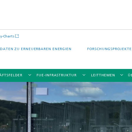
y-Charts
DATEN ZU ERNEUERBAREN ENERGIEN
FORSCHUNGSPROJEKTE
ÄFTSFELDER
FUE-INFRASTRUKTUR
LEITTHEMEN
Ü
CalLab PV Cells / CalLab PV Modul