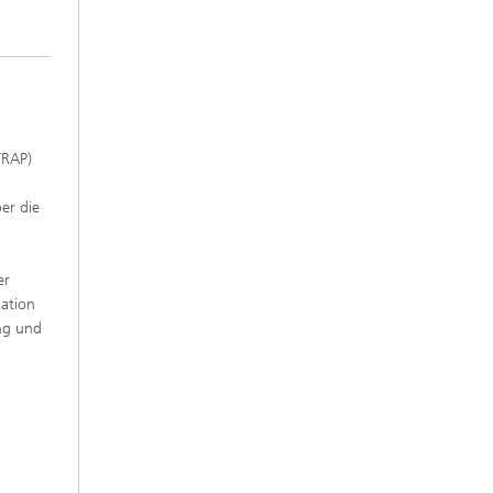
TRAP)
er die
n
er
nation
ung und