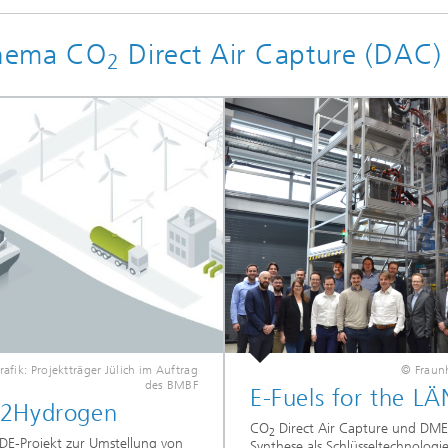
Thema CO
Direct Air Capture (DAC)
2
afik: Projektträger Jülich im Auftrag
© Fraunh
des BMBF
E-Fuels for the L
2Hydrogen
CO
Direct Air Capture und DME
2
DE-Projekt zur Umstellung von
Synthese als Schlüsseltechnologi