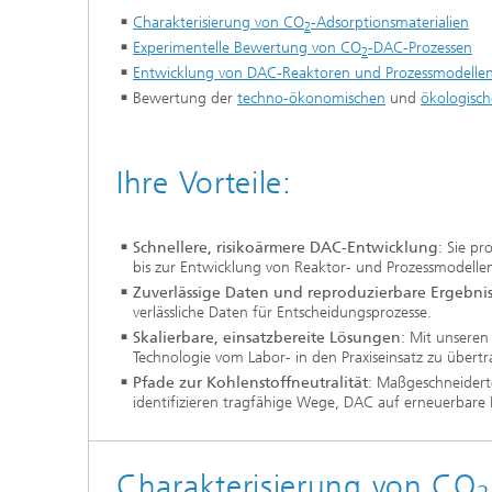
Charakterisierung von CO
-Adsorptionsmaterialien
2
Experimentelle Bewertung von CO
-DAC-Prozessen
2
Entwicklung von DAC-Reaktoren und Prozessmodelle
Bewertung der
techno-ökonomischen
und
ökologisc
Ihre Vorteile:
Schnellere, risikoärmere DAC-Entwicklung
: Sie pr
bis zur Entwicklung von Reaktor- und Prozessmodellen,
Zuverlässige Daten und reproduzierbare Ergebni
verlässliche Daten für Entscheidungsprozesse.
Skalierbare, einsatzbereite Lösungen
: Mit unseren
Technologie vom Labor- in den Praxiseinsatz zu übertr
Pfade zur Kohlenstoffneutralität
: Maßgeschneidert
identifizieren tragfähige Wege, DAC auf erneuerbare
Charakterisierung von CO