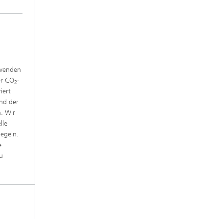
rwenden
er CO
-
2
iert
und der
n. Wir
lle
iegeln.
e
u