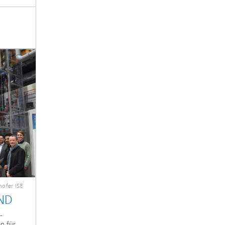
ofer ISE
ÄND
-
en für