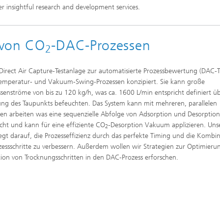
ver insightful research and development services.
 von CO
-DAC-Prozessen
2
Direct Air Capture-Testanlage zur automatisierte Prozessbewertung (DAC-
 Temperatur- und Vakuum-Swing-Prozessen konzipiert. Sie kann große
senströme von bis zu 120 kg/h, was ca. 1600 L/min entspricht definiert üb
lung des Taupunkts befeuchten. Das System kann mit mehreren, parallelen
en arbeiten was eine sequenzielle Abfolge von Adsorption und Desorptio
cht und kann für eine effiziente CO
-Desorption Vakuum applizieren. Uns
2
iegt darauf, die Prozesseffizienz durch das perfekte Timing und die Kombi
zessschritte zu verbessern. Außerdem wollen wir Strategien zur Optimier
tion von Trocknungsschritten in den DAC-Prozess erforschen.