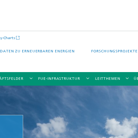
y-Charts
DATEN ZU ERNEUERBAREN ENERGIEN
FORSCHUNGSPROJEKTE
ÄFTSFELDER
FUE-INFRASTRUKTUR
LEITTHEMEN
Ü
CalLab PV Cells / CalLab PV Modul