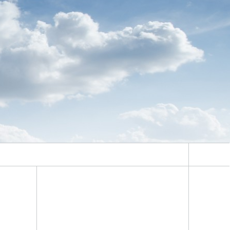
Energiesystemanalyse
Digitaler Netzanschluss
Integrierte Energieinfrastrukturen:
Strom, Fernwärme, Gas
Netzplanung und Netzbetrieb
Energiedaten und Monitoring
Flexibilitätsmanagement von
Energieanlagen
Energiekonzepte für die Industrie
Klimaneutrale Städte, Quartiere,
Vor-Ort-Systeme
Elektromobilität
2