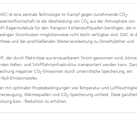
 DAC) ist eine zentrale Technologie im Kampf gegen zunehmende CO
-
2
serstoffwirtschaft ist die Abscheidung von CO
aus der Atmosphäre von
2
f-Trägermoleküle für den Transport Kohlenstoffquellen benötigen, die in 
drigen Stromkosten möglicherweise nicht leicht verfügbar sind. DAC ist 
synthese und der anschließenden Weiterverarbeitung zu Dimethylether und
ff, der durch Elektrolyse aus erneuerbarem Strom gewonnen wird, können
henden Hafen- und Schifffahrtsinfrastruktur transportiert werden kann. Dar
eichung negativer CO
-Emissionen durch unterirdische Speicherung, ein
2
ull-Emissionszieles.
ien mit optimalen Prozessbedingungen wie Temperatur und Luftfeuchtigkei
merzeugung, Wärmequellen und CO
-Speicherung umfasst. Diese ganzheit
2
utzung bzw. -Reduktion zu erhöhen.