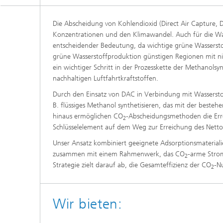
Die Abscheidung von Kohlendioxid (Direct Air Capture,
Konzentrationen und den Klimawandel. Auch für die Was
entscheidender Bedeutung, da wichtige grüne Wasserstof
grüne Wasserstoffproduktion günstigen Regionen mit nie
ein wichtiger Schritt in der Prozesskette der Methanol
nachhaltigen Luftfahrtkraftstoffen.
Durch den Einsatz von DAC in Verbindung mit Wassersto
B. flüssiges Methanol synthetisieren, das mit der beste
hinaus ermöglichen CO
-Abscheidungsmethoden die Err
2
Schlüsselelement auf dem Weg zur Erreichung des Netto-N
Unser Ansatz kombiniert geeignete Adsorptionsmaterial
zusammen mit einem Rahmenwerk, das CO
-arme Stro
2
Strategie zielt darauf ab, die Gesamteffizienz der CO
-N
2
Wir bieten: