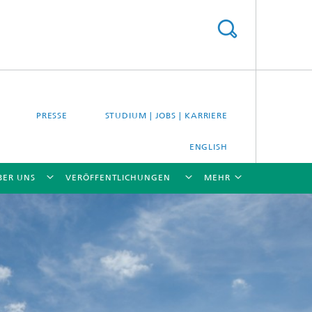
PRESSE
STUDIUM | JOBS | KARRIERE
ENGLISH
BER UNS
VERÖFFENTLICHUNGEN
MEHR
[X]
[X]
[X]
[X]
[X]
es