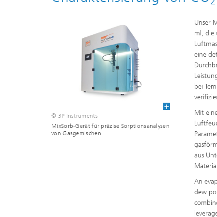
2
Unser M
ml, die
Luftmas
eine de
Durchbr
Leistun
bei Tem
verifiz
Mit ein
© 3P Instruments
Luftfeu
MixSorb-Gerät für präzise Sorptionsanalysen
Paramet
von Gasgemischen
gasförm
aus Unt
Materia
An evap
dew poi
combine
leverage