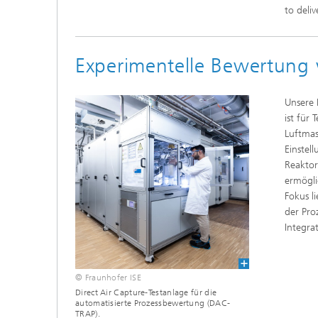
to deli
Experimentelle Bewertung
Unsere 
ist für
Luftmas
Einstel
Reaktor
ermögli
Fokus l
der Pro
Integra
© Fraunhofer ISE
Direct Air Capture-Testanlage für die
automatisierte Prozessbewertung (DAC-
TRAP).