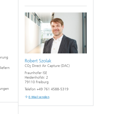
ierung
Robert Szolak
CO
Direct Air Capture (DAC)
2
liefern
Fraunhofer ISE
Heidenhofstr. 2
79110 Freiburg
tungen
Telefon +49 761 4588-5319
E-Mail senden