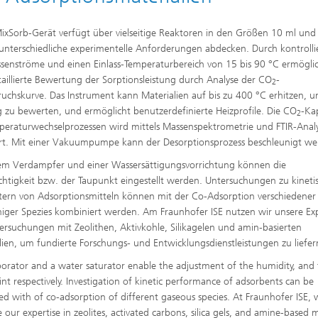
ixSorb-Gerät verfügt über vielseitige Reaktoren in den Größen 10 ml und
 unterschiedliche experimentelle Anforderungen abdecken. Durch kontrolli
senströme und einen Einlass-Temperaturbereich von 15 bis 90 °C ermöglic
taillierte Bewertung der Sorptionsleistung durch Analyse der CO
-
2
uchskurve. Das Instrument kann Materialien auf bis zu 400 °C erhitzen, u
g zu bewerten, und ermöglicht benutzerdefinierte Heizprofile. Die CO
-Ka
2
peraturwechselprozessen wird mittels Massenspektrometrie und FTIR-Anal
iert. Mit einer Vakuumpumpe kann der Desorptionsprozess beschleunigt we
em Verdampfer und einer Wassersättigungsvorrichtung können die
chtigkeit bzw. der Taupunkt eingestellt werden. Untersuchungen zu kineti
ern von Adsorptionsmitteln können mit der Co-Adsorption verschiedener
iger Spezies kombiniert werden. Am Fraunhofer ISE nutzen wir unsere Exp
ersuchungen mit Zeolithen, Aktivkohle, Silikagelen und amin-basierten
lien, um fundierte Forschungs- und Entwicklungsdienstleistungen zu liefer
orator and a water saturator enable the adjustment of the humidity, and
nt respectively. Investigation of kinetic performance of adsorbents can be
d with of co-adsorption of different gaseous species. At Fraunhofer ISE, 
 our expertise in zeolites, activated carbons, silica gels, and amine-based m