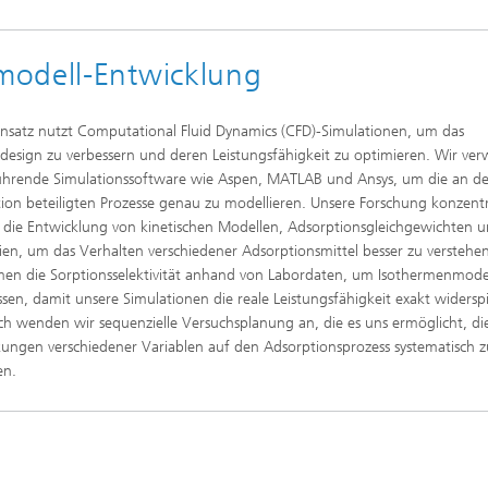
modell-Entwicklung
nsatz nutzt Computational Fluid Dynamics (CFD)-Simulationen, um das
design zu verbessern und deren Leistungsfähigkeit zu optimieren. Wir ve
hrende Simulationssoftware wie Aspen, MATLAB und Ansys, um die an d
ion beteiligten Prozesse genau zu modellieren. Unsere Forschung konzentr
f die Entwicklung von kinetischen Modellen, Adsorptionsgleichgewichten 
ien, um das Verhalten verschiedener Adsorptionsmittel besser zu verstehe
en die Sorptionsselektivität anhand von Labordaten, um Isothermenmode
sen, damit unsere Simulationen die reale Leistungsfähigkeit exakt widersp
ich wenden wir sequenzielle Versuchsplanung an, die es uns ermöglicht, di
ungen verschiedener Variablen auf den Adsorptionsprozess systematisch z
en.