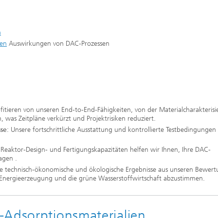
n
hen
Auswirkungen von DAC-Prozessen
ofitieren von unseren End-to-End-Fähigkeiten, von der Materialcharakteris
 was Zeitpläne verkürzt und Projektrisiken reduziert.
sse
: Unsere fortschrittliche Ausstattung und kontrollierte Testbedingungen 
 Reaktor-Design- und Fertigungskapazitäten helfen wir Ihnen, Ihre DAC-
agen .
e technisch-ökonomische und ökologische Ergebnisse aus unseren Bewer
 Energieerzeugung und die grüne Wasserstoffwirtschaft abzustimmen.
-Adsorptionsmaterialien