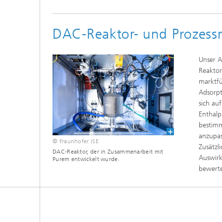
DAC-Reaktor- und Prozess
Unser A
Reaktor
marktfü
Adsorpt
sich au
Enthalp
bestimm
anzupas
© Fraunhofer ISE
Zusätzl
DAC-Reaktor, der in Zusammenarbeit mit
Auswirk
Purem entwickelt wurde.
bewert