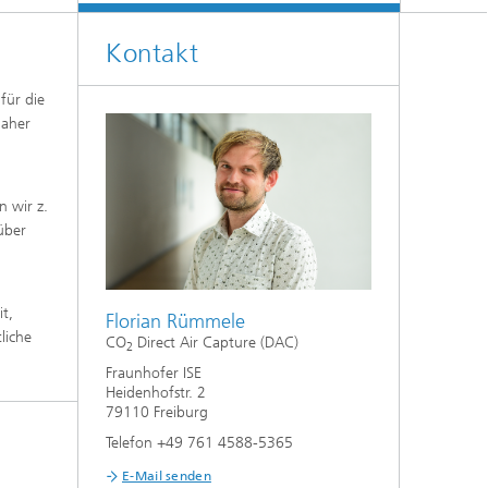
Kontakt
für die
daher
 wir z.
über
t,
Florian Rümmele
liche
CO
Direct Air Capture (DAC)
2
Fraunhofer ISE
Heidenhofstr. 2
79110 Freiburg
Telefon +49 761 4588-5365
E-Mail senden