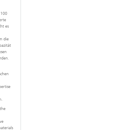
 100
erte
ht es
m die
pazität
ysen
rden.
schen
ertise
n.
 the
we
aterials