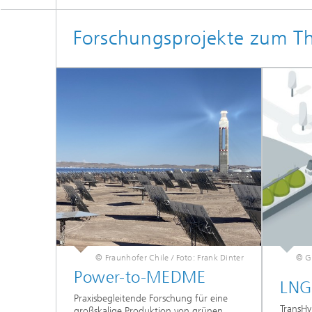
Forschungsprojekte zum 
© Fraunhofer Chile / Foto: Frank Dinter
© Gr
Power-to-MEDME
LNG
Praxisbegleitende Forschung für eine
TransHy
großskalige Produktion von grünen