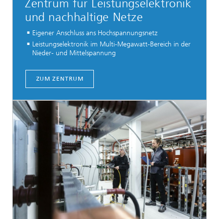
Zentrum für Leistungselektronik
und nachhaltige Netze
Eigener Anschluss ans Hochspannungsnetz
Leistungselektronik im Multi-Megawatt-Bereich in der
Nieder- und Mittelspannung
...
ZUM ZENTRUM