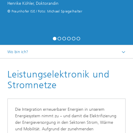
Henrike Köhler, Doktorandin
© Fraunhofer ISE / Foto: Michael Spiegelhalter
Wo bin ich?
Startseite
Leistungselektronik und
Geschäftsfelder
Stromnetze
Die Integration erneuerbarer Energien in unserem
Energiesystem nimmt zu – und damit die Elektrifizierung
der Energieversorgung in den Sektoren Strom, Wärme
und Mobilität. Aufgrund der zunehmenden