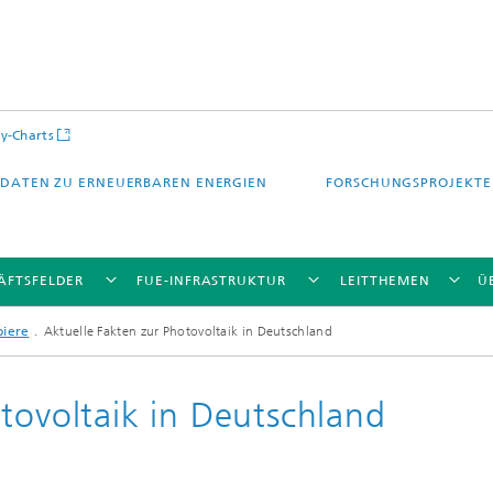
y-Charts
DATEN ZU ERNEUERBAREN ENERGIEN
FORSCHUNGSPROJEKTE
ÄFTSFELDER
FUE-INFRASTRUKTUR
LEITTHEMEN
Ü
piere
Aktuelle Fakten zur Photovoltaik in Deutschland
tovoltaik in Deutschland
CalLab PV Cells / CalLab PV Modul