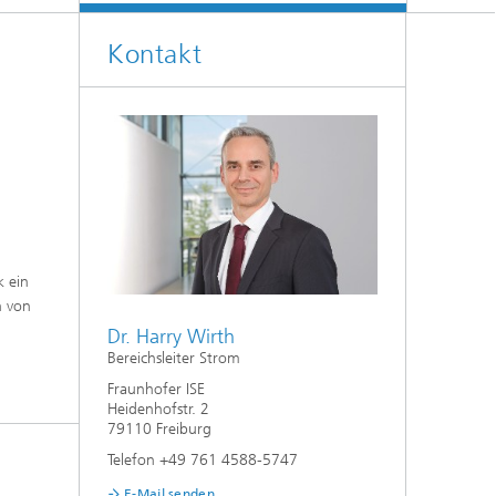
Energiesystemanalyse
Kontakt
Digitaler Netzanschluss
Integrierte Energieinfrastrukturen:
Strom, Fernwärme, Gas
Netzplanung und Netzbetrieb
Energiedaten und Monitoring
Flexibilitätsmanagement von
Energieanlagen
Energiekonzepte für die Industrie
k ein
n von
Klimaneutrale Städte, Quartiere,
Dr. Harry Wirth
Vor-Ort-Systeme
Bereichsleiter Strom
Fraunhofer ISE
Elektromobilität
Heidenhofstr. 2
79110 Freiburg
2
Telefon +49 761 4588-5747
E-Mail senden