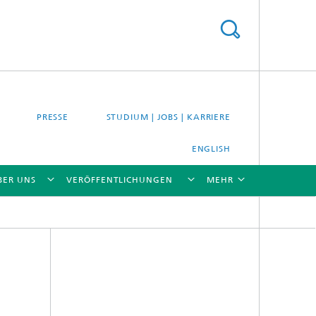
PRESSE
STUDIUM | JOBS | KARRIERE
ENGLISH
BER UNS
VERÖFFENTLICHUNGEN
MEHR
[X]
[X]
[X]
[X]
[X]
es