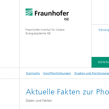
Fraunhofer-Institut für Solare
Energ
Energiesysteme ISE
GESCH
Startseite
Veröffentlichungen
Studien und Positionspa
GESCHÄFTSFELDER
FUE-INFRASTRUKTUR
LEITTHEMEN
ÜBER UNS
VERÖFFENTLICHUNGEN
Aktuelle Fakten zur Pho
Zentrum für höchsteffiziente
Solarzellen
Daten und Fakten