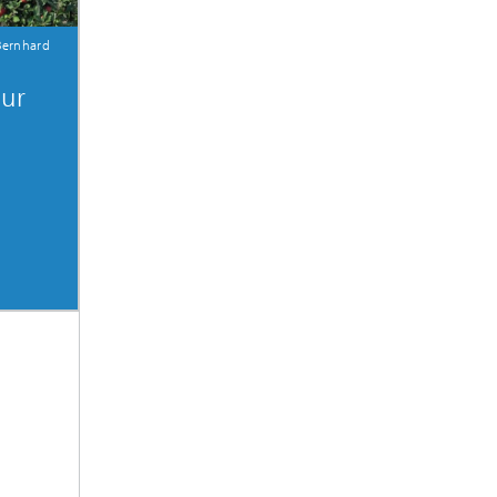
 Bernhard
zur