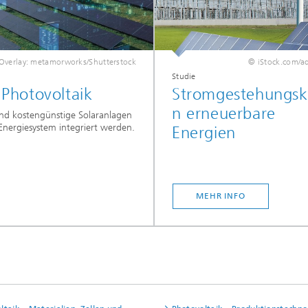
 Overlay: metamorworks/Shutterstock
© iStock.com/a
Studie
 Photovoltaik
Stromgestehungsk
n erneuerbare
und kostengünstige Solaranlagen
Energiesystem integriert werden.
Energien
MEHR INFO