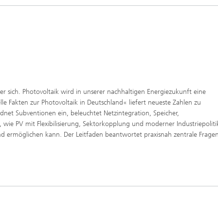
Photovoltaische Kraftwerke
TestLab PV Modules
esystemtechnik
Brennstoffzelle
nd trockenchemische
Kuratorium
Integrierte Photovoltaik
ren
ve Gebäude
Membranelektrolyse
ungs- und
elungstechnologien
ehülle
Nachhaltige Syntheseprodukte
he Intelligenz und
anagement
nter sich. Photovoltaik wird in unserer nachhaltigen Energiezukunft eine
pumpen
Hydrogen System Analysis
e Fakten zur Photovoltaik in Deutschland« liefert neueste Zahlen zu
net Subventionen ein, beleuchtet Netzintegration, Speicher,
wie PV mit Flexibilisierung, Sektorkopplung und moderner Industriepoliti
chnologie
and ermöglichen kann. Der Leitfaden beantwortet praxisnah zentrale Frage
, Klima, Kälte
chnologie
ermie: Anlagen und
enten