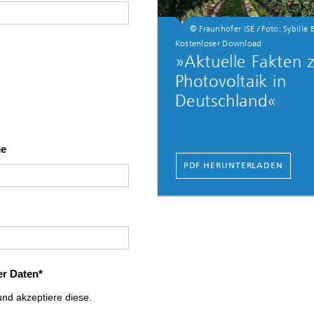
© Fraunhofer ISE / Foto: Sybille
Kostenloser Download
»Aktuelle Fakten 
Photovoltaik in
Deutschland«
me
PDF HERUNTERLADEN
r Daten
nd akzeptiere diese.