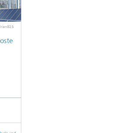
drian825
oste