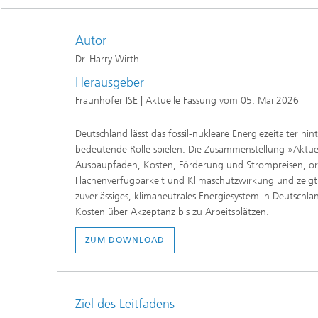
Siliziumsolarzellen und -module
Batteriematerialien und -zellen
Gebäud
Nass- u
Autor
Verfah
Dr. Harry Wirth
Batteriesystemtechnik
Kogniti
Zentrum für elektrische
Verbind
Herausgeber
Energiespeicher
Einkaps
Produktionstechnologie für Batterien
Fraunhofer ISE | Aktuelle Fassung vom 05. Mai 2026
Gebäud
Zentrum für
Künstlic
Materialcharakterisierung und
Datenm
Gebrauchsdaueranalyse
Batterieintegration und -
Deutschland lässt das fossil-nukleare Energiezeitalter hi
Wärme
betriebsführung
III-V-Solarzellen, -Module und
bedeutende Rolle spielen. Die Zusammenstellung »Aktuell
Zentrum für Leistungselektronik und
konzentrierende Photovoltaik
nachhaltige Netze
Ausbaupfaden, Kosten, Förderung und Strompreisen, ord
Technologiebewertung für Batterien
Flächenverfügbarkeit und Klimaschutzwirkung und zeigt, 
Zentrum für Elektrolyse,
Photonische und
Laserte
Brennstoffzellen und synthetische
leistungselektronische Bauelemente
zuverlässiges, klimaneutrales Energiesystem in Deutschl
Kraftstoffe
Digitalisierung in Batterieforschung
Kosten über Akzeptanz bis zu Arbeitsplätzen.
Lüftung
und -produktion
Druckte
Zentrum für funktionale Oberflächen
ZUM DOWNLOAD
2
Solarth
Kompon
Ziel des Leitfadens