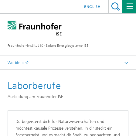
ENGLISH
Fraunhofer-Institut für Solare Energiesysteme ISE
Wo bin ich?
Startseite
Laborberufe
Studium | Jobs | Karriere
Schülerinnen und Schüler
Ausbildung am Fraunhofer ISE
Ausbildung
Du begeisterst dich für Naturwissenschaften und
möchtest kausale Prozesse verstehen. In dir steckt ein
Forschergeist und es macht dir Spaß, zu beobachten und