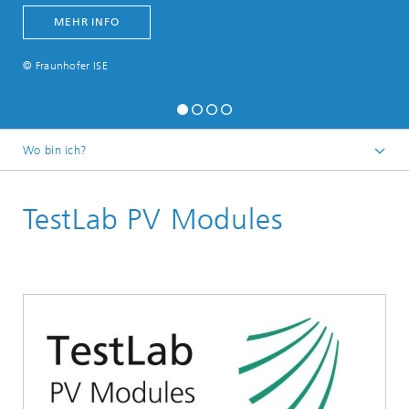
MEHR INFO
© Fraunhofer ISE
Wo bin ich?
Startseite
TestLab PV Modules
FuE-Infrastruktur
Akkreditierte Labors