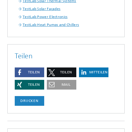
TestLab Solar Thermal Systems
TestLab Solar Façades
TestLab Power Electronics
TestLab Heat Pumps and Chillers
Teilen
TEILEN
TEILEN
MITTEILEN
TEILEN
MAIL
DRUCKEN