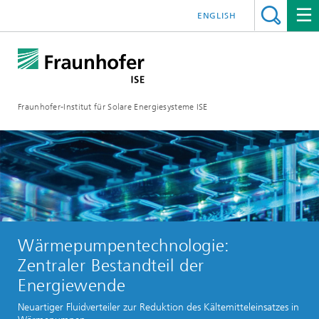
ENGLISH
Fraunhofer-Institut für Solare Energiesysteme ISE
Wärmepumpen­technologie:
Zentraler Bestandteil der
Energiewende
Neuartiger Fluidverteiler zur Reduktion des Kältemitteleinsatzes in