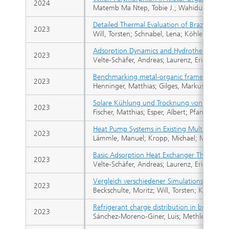
2024
Matemb Ma Ntep, Tobie J.; Wahiduzzaman, Moh
Detailed Thermal Evaluation of Brazed Plat
2023
Will, Torsten; Schnabel, Lena; Köhler, Jürgen
Adsorption Dynamics and Hydrothermal Stab
2023
Velte-Schäfer, Andreas; Laurenz, Eric; Rustam
Benchmarking metal-organic framework coat
2023
Henninger, Matthias; Gilges, Markus; Nissen,
Solare Kühlung und Trocknung von Fischen 
2023
Fischer, Matthias; Esper, Albert; Pfanner, N
Heat Pump Systems in Existing Multifamily 
2023
Lämmle, Manuel; Kropp, Michael; Metz, Jako
Basic Adsorption Heat Exchanger Theory fo
2023
Velte-Schäfer, Andreas; Laurenz, Eric; Füldne
Vergleich verschiedener Simulationswerkz
2023
Beckschulte, Moritz; Will, Torsten; Koura,
Refrigerant charge distribution in brine-to
2023
Sánchez-Moreno-Giner, Luis; Methler, Timo; 