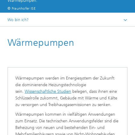
Wärmepumpen.
© Fraunhofer ISE
Wo bin ich?
Startseite
Wärmepumpen
Geschäftsfelder
Klimaneutrale Wärme und Gebäude
Wärmepumpen werden im Energiesystem der Zukunft
die dominierende Heizungstechnologie
sein.
Wissenschaftliche Studien
belegen, dass ihnen eine
Schlüsselrolle zukommt, Gebäude mit Wärme und Kälte
zu versorgen und Treibhausgasemissionen zu senken.
Wärmepumpen kommen in vielfältigen Anwendungen
zum Einsatz. Die technischen Anwendungsfelder sind die
Beheizung von neuen und bestehenden Ein- und
Mehrfamilienhäusern sowie von Nicht-Wohngebäuden.