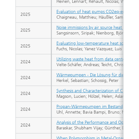
Heinen, Lennart; Réhault, Nicolas; Wittwer, 
Evaluation of heat pumps CO2eq-emissions b
2025
Chaigneau, Matthieu; Häußler, Samuel; Nie
Noise immissions by air source heat pumps:
2025
Sangsinsorn, Siripak; Nienborg, Björn
Evaluating low-temperature heat sources fo
2025
Fuchs, Nicolas; Yanez Vazquez, Luis Guille
Utilizing waste heat from data centers with
2024
Velte-Schäfer, Andreas; Teicht, Christian; S
Wärmepumpen - Die Lösung für die Wärm
2024
Herkel, Sebastian; Schossig, Peter
Synthesis and Characterization of Carbon-B
2024
Magson, Lucien; Hölzel, Helen; Aslam, Adil
Propan-Wärmepumpen im Bestand
2024
Uhl, Annette; Bavia Bampi, Bruno; Nienborg
Analysis of the Performance and Operation
2024
Baraskar, Shubham Vijay; Günther, Danny; 
When Polymorphism in Metal-Organic Framew