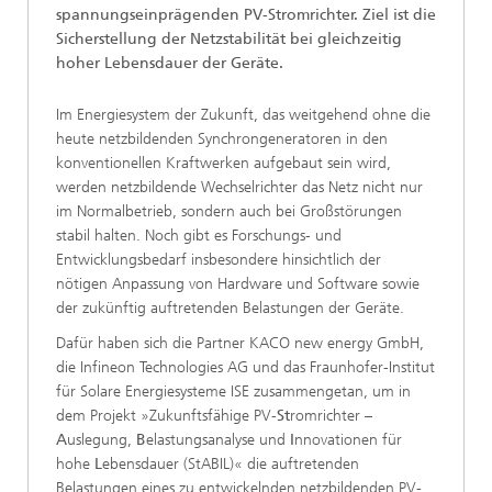
spannungseinprägenden PV-Stromrichter. Ziel ist die
Sicherstellung der Netzstabilität bei gleichzeitig
hoher Lebensdauer der Geräte.
Im Energiesystem der Zukunft, das weitgehend ohne die
heute netzbildenden Synchrongeneratoren in den
konventionellen Kraftwerken aufgebaut sein wird,
werden netzbildende Wechselrichter das Netz nicht nur
im Normalbetrieb, sondern auch bei Großstörungen
stabil halten. Noch gibt es Forschungs- und
Entwicklungsbedarf insbesondere hinsichtlich der
nötigen Anpassung von Hardware und Software sowie
der zukünftig auftretenden Belastungen der Geräte.
Dafür haben sich die Partner KACO new energy GmbH,
die Infineon Technologies AG und das Fraunhofer-Institut
für Solare Energiesysteme ISE zusammengetan, um in
dem Projekt »Zukunftsfähige PV-
St
romrichter –
A
uslegung,
B
elastungsanalyse und
I
nnovationen für
hohe
L
ebensdauer (StABIL)« die auftretenden
Belastungen eines zu entwickelnden netzbildenden PV-