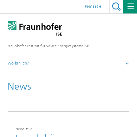
ENGLISH
Fraunhofer-Institut für Solare Energiesysteme ISE
Wo bin ich?
Startseite
News
Presse
News
2023
News #12