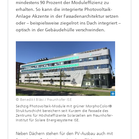
mindestens 90 Prozent der Moduleffizienz zu
erhalten. So kann die integrierte Photovoltaik-
Anlage Akzente in der Fassadenarchitektur setzen
oder – beispielsweise ziegelrot ins Dach integriert –
optisch in der Gebäudehülle verschwinden.
© Benedikt Bläsi / Fraunhofer ISE
Sechzig Photovoltaik-Module mit grüner MorphoColor®
Strukturschicht bereichern seit Kurzem die Fassade des
Zentrums für Höchsteffiziente Solarzellen am Fraunhofer-
Institut für Solare Energiesysteme ISE.
Neben Dächern stehen für den PV-Ausbau auch mit