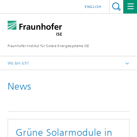
ENGLISH
Fraunhofer-Institut für Solare Energiesysteme ISE
Wo bin ich?
Startseite
News
Presse
News
News 2022
Grüne Solarmodule in