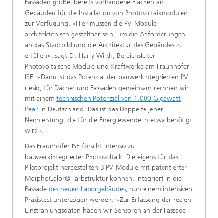
Fassaden große, bereits vorhandene Flächen an
Gebäuden für die Installation von Photovoltaikmodulen
zur Verfügung. »Hier müssen die PV-Module
architektonisch gestaltbar sein, um die Anforderungen
an das Stadtbild und die Architektur des Gebäudes zu
erfüllen«, sagt Dr. Harry Wirth, Bereichsleiter
Photovoltaische Module und Kraftwerke am Fraunhofer
ISE. »Dann ist das Potenzial der bauwerkintegrierten PV
riesig, für Dächer und Fassaden gemeinsam rechnen wir
mit einem
technischen Potenzial von 1.000 Gigawatt
Peak
in Deutschland. Das ist das Doppelte jener
Nennleistung, die für die Energiewende in etwa benötigt
wird«.
Das Fraunhofer ISE forscht intensiv zu
bauwerkintegrierter Photovoltaik. Die eigens für das
Pilotprojekt hergestellten BIPV-Module mit patentierter
MorphoColor® Farbstruktur können, integriert in die
Fassade
des neuen Laborgebäudes
, nun einem intensiven
Praxistest unterzogen werden. »Zur Erfassung der realen
Einstrahlungsdaten haben wir Sensoren an der Fassade