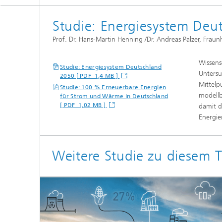
Siliziumsolarzellen und -module
Batteriematerialien und -zellen
Gebäud
Studie: Energiesystem Deu
Nass- u
Verfah
Prof. Dr. Hans-Martin Henning /Dr. Andreas Palzer, Frau
Batteriesystemtechnik
Kogniti
Zentrum für elektrische
Verbind
Energiespeicher
Einkaps
Wissens
Studie: Energiesystem Deutschland
Produktionstechnologie für Batterien
Gebäud
Untersu
Zentrum für
2050 [ PDF 1,4 MB ]
Künstlic
Materialcharakterisierung und
Mittelp
Datenm
Studie: 100 % Erneuerbare Energien
Gebrauchsdaueranalyse
Batterieintegration und -
modellb
Wärme
für Strom und Wärme in Deutschland
betriebsführung
III-V-Solarzellen, -Module und
Zentrum für Leistungselektronik und
[ PDF 1,02 MB ]
damit d
konzentrierende Photovoltaik
nachhaltige Netze
Energie
Technologiebewertung für Batterien
Zentrum für Elektrolyse,
Photonische und
Laserte
Brennstoffzellen und synthetische
leistungselektronische Bauelemente
Kraftstoffe
Digitalisierung in Batterieforschung
Lüftung
Weitere Studie zu diesem 
und -produktion
Druckte
Zentrum für funktionale Oberflächen
2
Solarth
Kompon