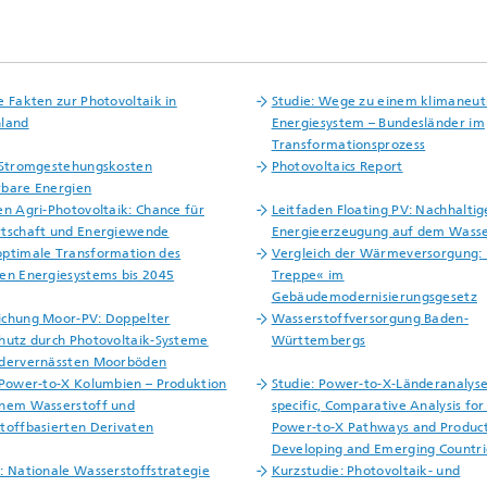
e Fakten zur Photovoltaik in
Studie: Wege zu einem klimaneut
hland
Energiesystem – Bundesländer im
Transformationsprozess
 Stromgestehungskosten
Photovoltaics Report
bare Energien
en Agri-Photovoltaik: Chance für
Leitfaden Floating PV: Nachhaltig
tschaft und Energiewende
Energieerzeugung auf dem Wass
ptimale Transformation des
Vergleich der Wärmeversorgung: 
en Energiesystems bis 2045
Treppe« im
Gebäudemodernisierungsgesetz
chung Moor-PV: Doppelter
Wasserstoffversorgung Baden-
hutz durch Photovoltaik-Systeme
Württembergs
edervernässten Moorböden
 Power-to-X Kolumbien – Produktion
Studie: Power-to-X-Länderanalysen
ünem Wasserstoff und
specific, Comparative Analysis for
toffbasierten Derivaten
Power-to-X Pathways and Product
Developing and Emerging Countri
: Nationale Wasserstoffstrategie
Kurzstudie: Photovoltaik- und