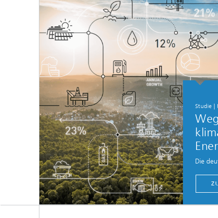
Studie |
Weg
klim
Ener
Die deu
Z