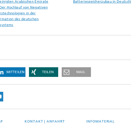
einigten Arabischen Emirate
Batteriespeicherzubau in Deutsch
 Der Hochlauf von Negativen
nstechnologien in der
rmation des deutschen
systems
MITTEILEN
TEILEN
MAIL
AP
KONTAKT | ANFAHRT
INFOMATERIAL