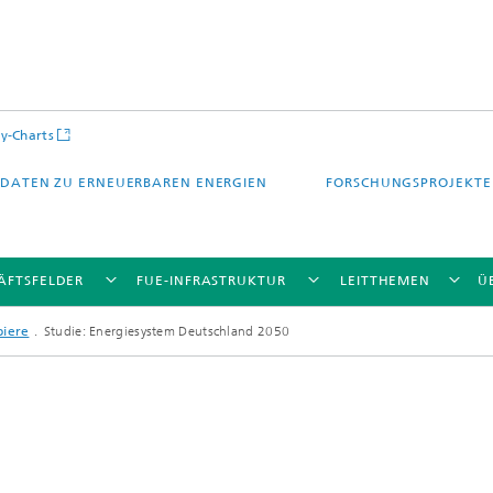
y-Charts
DATEN ZU ERNEUERBAREN ENERGIEN
FORSCHUNGSPROJEKTE
ÄFTSFELDER
FUE-INFRASTRUKTUR
LEITTHEMEN
Ü
piere
Studie: Energiesystem Deutschland 2050
CalLab PV Cells / CalLab PV Modul