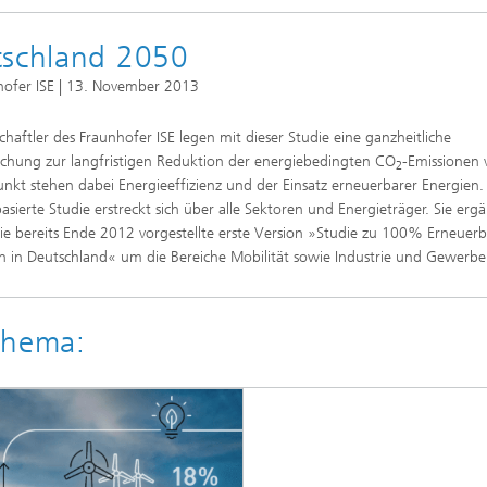
Photovoltaische Kraftwerke
TestLab PV Modules
esystemtechnik
Brennstoffzelle
tschland 2050
nd trockenchemische
Kuratorium
Integrierte Photovoltaik
ren
nhofer ISE | 13. November 2013
ve Gebäude
Membranelektrolyse
ungs- und
elungstechnologien
chaftler des Fraunhofer ISE legen mit dieser Studie eine ganzheitliche
ehülle
Nachhaltige Syntheseprodukte
chung zur langfristigen Reduktion der energiebedingten CO
-Emissionen 
2
he Intelligenz und
unkt stehen dabei Energieeffizienz und der Einsatz erneuerbarer Energien.
anagement
asierte Studie erstreckt sich über alle Sektoren und Energieträger. Sie erg
pumpen
Hydrogen System Analysis
ie bereits Ende 2012 vorgestellte erste Version »Studie zu 100% Erneuer
n in Deutschland« um die Bereiche Mobilität sowie Industrie und Gewerbe
chnologie
, Klima, Kälte
Thema:
chnologie
ermie: Anlagen und
enten