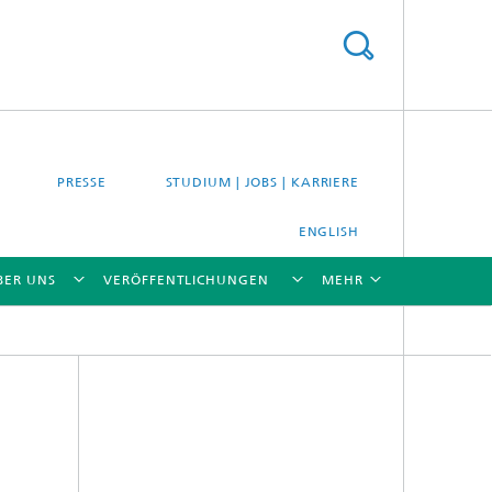
PRESSE
STUDIUM | JOBS | KARRIERE
ENGLISH
BER UNS
VERÖFFENTLICHUNGEN
MEHR
[X]
[X]
[X]
[X]
[X]
es