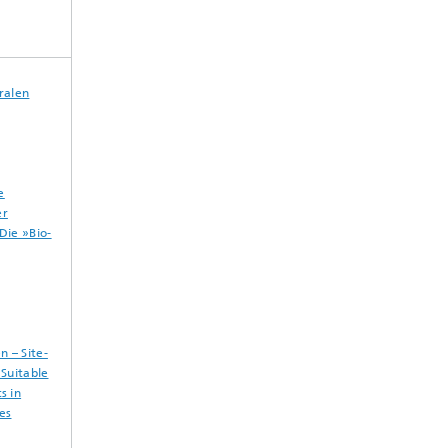
ralen
e
er
Die »Bio-
 – Site-
 Suitable
s in
es