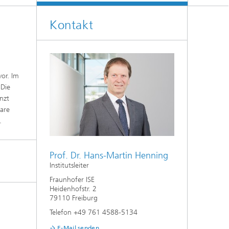
Energiesystemanalyse
Kontakt
Digitaler Netzanschluss
Integrierte Energieinfrastrukturen:
Strom, Fernwärme, Gas
Netzplanung und Netzbetrieb
Energiedaten und Monitoring
vor. Im
 Die
Flexibilitätsmanagement von
änzt
Energieanlagen
bare
.
Energiekonzepte für die Industrie
Klimaneutrale Städte, Quartiere,
Prof. Dr. Hans-Martin Henning
Vor-Ort-Systeme
Institutsleiter
Fraunhofer ISE
Elektromobilität
Heidenhofstr. 2
79110 Freiburg
2
Telefon +49 761 4588-5134
E-Mail senden