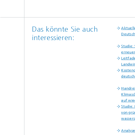
Das könnte Sie auch
Aktuell
Deutsc
interessieren:
Studie:
erneuer
Leitfad
Landwir
Kosteno
deutsch
Handrei
Klimasc
auf wi
Studie:
von gr
wassers
Analyse