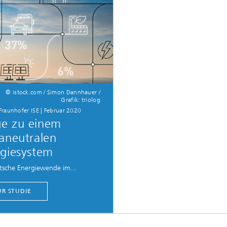
© istock.com / Simon Dannhauer /
Grafik: triolog
 Fraunhofer ISE | Februar 2020
e zu einem
aneutralen
giesystem
tsche Energiewende im...
UR STUDIE