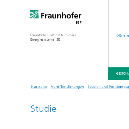
Fraunhofer-Institut für Solare
Energ
Energiesysteme ISE
GESCH
Startseite
Veröffentlichungen
Studien und Positionspa
GESCHÄFTSFELDER
FUE-INFRASTRUKTUR
LEITTHEMEN
ÜBER UNS
VERÖFFENTLICHUNGEN
Studie
Zentrum für höchsteffiziente
Solarzellen