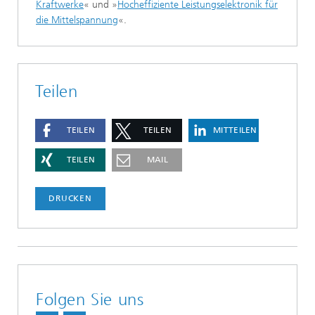
Kraftwerke
« und »
Hocheffiziente Leistungselektronik für
die Mittelspannung
«.
Teilen
TEILEN
TEILEN
MITTEILEN
TEILEN
MAIL
DRUCKEN
Folgen Sie uns