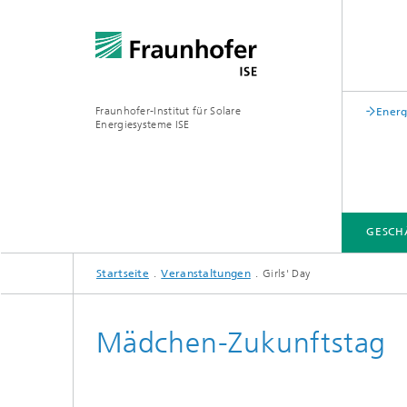
Fraunhofer-Institut für Solare
Energ
Energiesysteme ISE
GESCH
Startseite
Veranstaltungen
Girls' Day
GESCHÄFTSFELDER
FUE-INFRASTRUKTUR
LEITTHEMEN
ÜBER UNS
VERÖFFENTLICHUNGEN
Mädchen-Zukunftstag
Zentrum für höchsteffiziente
Solarzellen