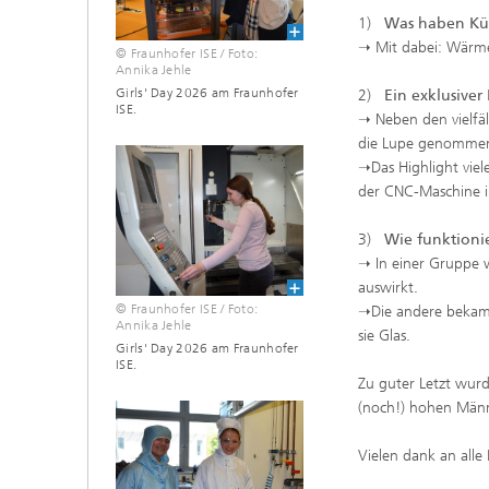
1)
Was haben Kü
➝ Mit dabei: Wär
© Fraunhofer ISE / Foto:
Annika Jehle
Girls' Day 2026 am Fraunhofer
2)
Ein exklusiver 
ISE.
➝ Neben den vielfä
die Lupe genomme
➝Das Highlight vie
der CNC-Maschine i
3)
Wie funktionie
➝ In einer Gruppe w
auswirkt.
© Fraunhofer ISE / Foto:
➝Die andere bekam 
Annika Jehle
sie Glas.
Girls' Day 2026 am Fraunhofer
ISE.
Zu guter Letzt wurd
(noch!) hohen Männe
Vielen dank an alle