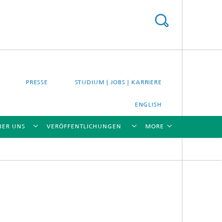
PRESSE
STUDIUM | JOBS | KARRIERE
ENGLISH
BER UNS
VERÖFFENTLICHUNGEN
MORE
[X]
[X]
[X]
[X]
[X]
es