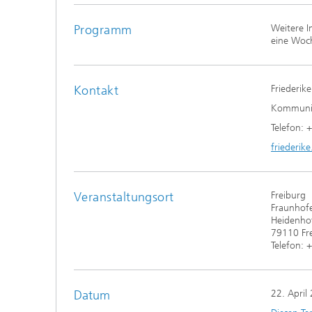
Programm
Weitere 
eine Woch
Kontakt
Friederi
Kommuni
Telefon:
friederik
Veranstaltungsort
Freiburg
Fraunhofe
Heidenhof
79110 Fre
Telefon:
Datum
22. April