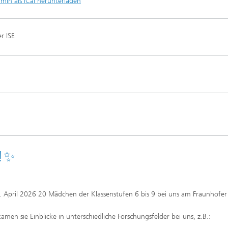
rmin als iCal herunterladen
r ISE
?!✨
 April 2026 20 Mädchen der Klassenstufen 6 bis 9 bei uns am Fraunhofer 
men sie Einblicke in unterschiedliche Forschungsfelder bei uns, z.B.: