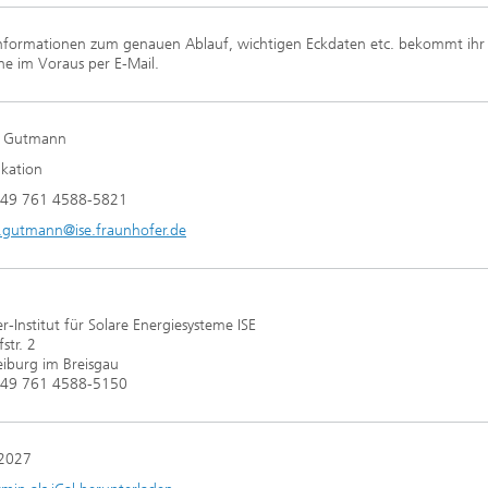
Informationen zum genauen Ablauf, wichtigen Eckdaten etc. bekommt ihr
e im Voraus per E-Mail.
ke Gutmann
kation
 +49 761 4588-5821
e.gutmann@ise.fraunhofer.de
r-Institut für Solare Energiesysteme ISE
str. 2
iburg im Breisgau
 +49 761 4588-5150
 2027