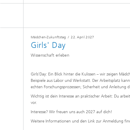
Siliziumsolarzellen und -module
Batteriematerialien und -zellen
Gebäud
Nass- u
Verfah
Batteriesystemtechnik
Kogniti
Zentrum für elektrische
Verbind
Energiespeicher
Einkaps
Mädchen-Zukunftstag
/
22. April 2027
Produktionstechnologie für Batterien
Gebäud
Girls' Day
Zentrum für
Künstlic
Materialcharakterisierung und
Datenm
Gebrauchsdaueranalyse
Batterieintegration und -
Wissenschaft erleben
Wärme
betriebsführung
III-V-Solarzellen, -Module und
Zentrum für Leistungselektronik und
konzentrierende Photovoltaik
nachhaltige Netze
Technologiebewertung für Batterien
Girls'Day: Ein Blick hinter die Kulissen – wir zeigen Mä
Zentrum für Elektrolyse,
Photonische und
Laserte
Brennstoffzellen und synthetische
leistungselektronische Bauelemente
Beispiele aus Labor und Werkstatt. Der Arbeitsplatz ka
Kraftstoffe
Digitalisierung in Batterieforschung
Lüftung
echten Forschungsprozessen; Sicherheit und Anleitung d
und -produktion
Druckte
Zentrum für funktionale Oberflächen
Wichtig ist dein Interesse an praktischer Arbeit: Du arb
vor.
2
Interesse? Wir freuen uns auch 2027 auf dich!
Solarth
Kompon
Weitere Informationen und den Link zur Anmeldung findes