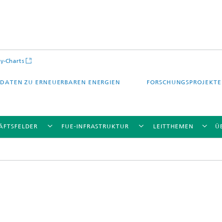
y-Charts
DATEN ZU ERNEUERBAREN ENERGIEN
FORSCHUNGSPROJEKTE
ÄFTSFELDER
FUE-INFRASTRUKTUR
LEITTHEMEN
Ü
CalLab PV Cells / CalLab PV Modul