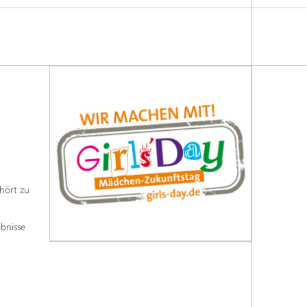
Energiesystemanalyse
Digitaler Netzanschluss
Integrierte Energieinfrastrukturen:
Strom, Fernwärme, Gas
Netzplanung und Netzbetrieb
Energiedaten und Monitoring
Flexibilitätsmanagement von
Energieanlagen
Energiekonzepte für die Industrie
hört zu
Klimaneutrale Städte, Quartiere,
Vor-Ort-Systeme
ebnisse
Elektromobilität
2