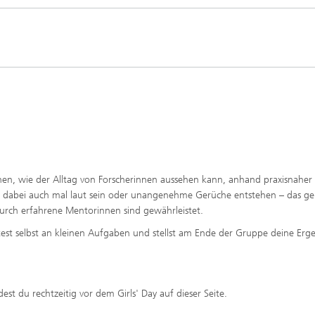
Photovoltaische Kraftwerke
TestLab PV Modules
esystemtechnik
Brennstoffzelle
nd trockenchemische
Kuratorium
Integrierte Photovoltaik
ren
ve Gebäude
Membranelektrolyse
ungs- und
elungstechnologien
ehülle
Nachhaltige Syntheseprodukte
he Intelligenz und
anagement
pumpen
Hydrogen System Analysis
dchen, wie der Alltag von Forscherinnen aussehen kann, anhand praxisnaher
chnologie
nn dabei auch mal laut sein oder unangenehme Gerüche entstehen – das ge
, Klima, Kälte
urch erfahrene Mentorinnen sind gewährleistet.
chnologie
eitest selbst an kleinen Aufgaben und stellst am Ende der Gruppe deine Erg
ermie: Anlagen und
enten
t du rechtzeitig vor dem Girls' Day auf dieser Seite.