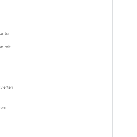
unter
hn mit
vierten
inem