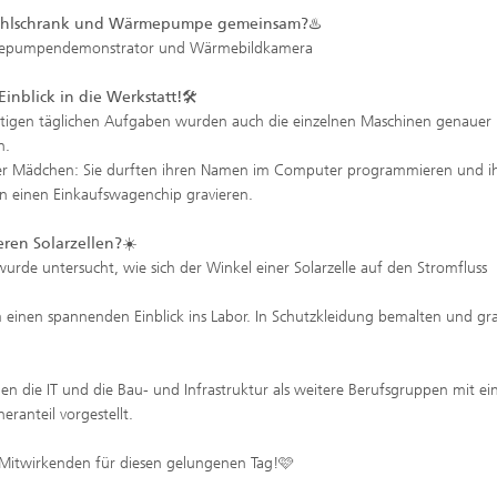
hlschrank und Wärmepumpe gemeinsam?
♨️
mepumpendemonstrator und Wärmebildkamera
Einblick in die Werkstatt!
🛠️
ltigen täglichen Aufgaben wurden auch die einzelnen Maschinen genauer 
n.
ler Mädchen: Sie durften ihren Namen im Computer programmieren und i
n einen Einkaufswagenchip gravieren.
ren Solarzellen?
☀️
urde untersucht, wie sich der Winkel einer Solarzelle auf den Stromfluss
einen spannenden Einblick ins Labor. In Schutzkleidung bemalten und gra
en die IT und die Bau- und Infrastruktur als weitere Berufsgruppen mit e
ranteil vorgestellt.
 Mitwirkenden für diesen gelungenen Tag!🩷