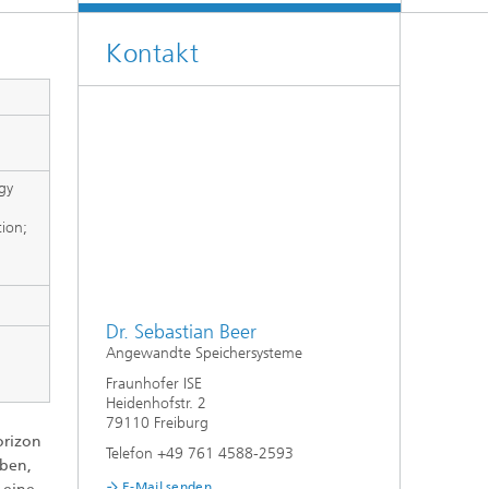
Energiesystemanalyse
Kontakt
Digitaler Netzanschluss
Integrierte Energieinfrastrukturen:
Strom, Fernwärme, Gas
Netzplanung und Netzbetrieb
Energiedaten und Monitoring
gy
Flexibilitätsmanagement von
Energieanlagen
tion;
Energiekonzepte für die Industrie
Klimaneutrale Städte, Quartiere,
Dr. Sebastian Beer
Vor-Ort-Systeme
Angewandte Speichersysteme
Fraunhofer ISE
Elektromobilität
Heidenhofstr. 2
79110 Freiburg
2
orizon
Telefon +49 761 4588-2593
eben,
E-Mail senden