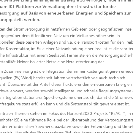
ooperative Energiemanagementstrategie zu verfolgen, indem ihnen
bare IKT-Plattform zur Verwaltung ihrer Infrastruktur für die
ersorgung auf Basis von erneuerbaren Energien und Speichern zur
ung gestellt werden.
ten der Stromversorgung in netzfernen Gebieten oder geografischen Insel
gegenüber dem öffentlichen Netz um ein Vielfaches höher sein. In
ionellen dieselbasierten Anlagen sind v.a. die Transportkosten für den Treib
ßer Kostenfaktor, im Falle einer Netzanbindung einer Insel ist es die sehr te
sche Infrastruktur mit einem Seekabel. Ferner stellen die Versorgungssicher
stabilität kleiner isolierter Netze eine Herausforderung dar.
em Zusammenhang ist die Integration der immer kostengünstigeren erneu
quellen (PV, Wind) bereits seit Jahren wirtschaftlich wie auch technisch
sant. Überschreitet der Anteil dieser fluktuierenden erneuerbaren Energien
chwellenwert, werden sowohl intelligente und schnelle Regelungssysteme 
e Integration stationärer Speichersysteme unerlässlich, damit die Stromve
hfragekurve stets erfüllen kann und die Systemstabilität gewährleistet ist.
entralen Themen stehen im Fokus des Horizont2020-Projekts "REACT", in
unhofer ISE eine führende Rolle bei der Überarbeitung der Versorgungsstr
g der erforderlichen Speicherkapazitäten sowie der Entwicklung und Ums