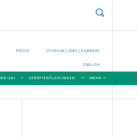
PRESSE
STUDIUM | JOBS | KARRIERE
ENGLISH
BER UNS
VERÖFFENTLICHUNGEN
MEHR
[X]
[X]
[X]
[X]
[X]
es