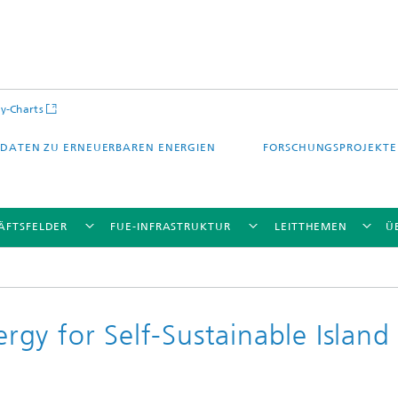
y-Charts
DATEN ZU ERNEUERBAREN ENERGIEN
FORSCHUNGSPROJEKTE
ÄFTSFELDER
FUE-INFRASTRUKTUR
LEITTHEMEN
Ü
gy for Self-Sustainable Island
CalLab PV Cells / CalLab PV Modul