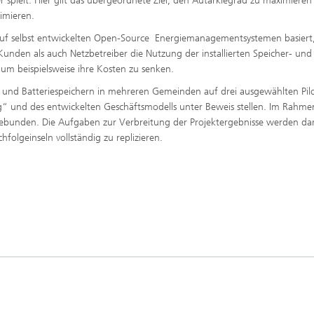
r spielt. Hier gilt das übergeordnete Ziel, den Autarkiegrad zu maximiere
imieren.
 auf selbst entwickelten Open-Source Energiemanagementsystemen basiert
nden als auch Netzbetreiber die Nutzung der installierten Speicher- und
 um beispielsweise ihre Kosten zu senken.
und Batteriespeichern in mehreren Gemeinden auf drei ausgewählten Pilo
ng“ und des entwickelten Geschäftsmodells unter Beweis stellen. Im Rahme
gebunden. Die Aufgaben zur Verbreitung der Projektergebnisse werden da
folgeinseln vollständig zu replizieren.