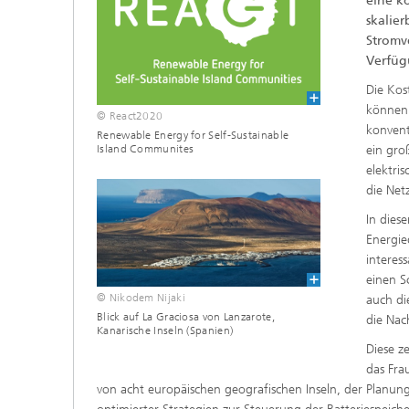
eine k
skalier
Stromv
Verfüg
Die Kos
können 
© React2020
konvent
Renewable Energy for Self-Sustainable
Island Communites
ein gro
elektri
die Netz
In dies
Energie
interes
einen S
© Nikodem Nijaki
auch di
Blick auf La Graciosa von Lanzarote,
die Nac
Kanarische Inseln (Spanien)
Diese z
das Fra
von acht europäischen geografischen Inseln, der Planun