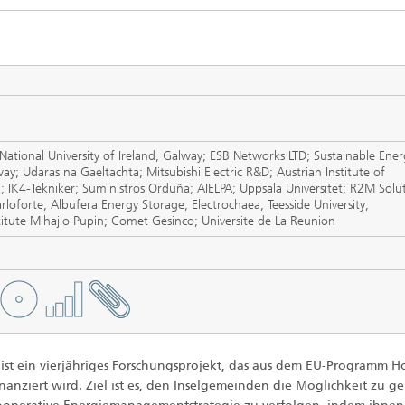
Photovoltaische Kraftwerke
TestLab PV Modules
esystemtechnik
Brennstoffzelle
nd trockenchemische
Kuratorium
Integrierte Photovoltaik
ren
ve Gebäude
Membranelektrolyse
ungs- und
elungstechnologien
ehülle
Nachhaltige Syntheseprodukte
he Intelligenz und
 National University of Ireland, Galway; ESB Networks LTD; Sustainable Ener
anagement
ay; Udaras na Gaeltachta; Mitsubishi Electric R&D; Austrian Institute of
pumpen
Hydrogen System Analysis
; IK4-Tekniker; Suministros Orduña; AIELPA; Uppsala Universitet; R2M Solu
oforte; Albufera Energy Storage; Electrochaea; Teesside University;
titute Mihajlo Pupin; Comet Gesinco; Universite de La Reunion
chnologie
, Klima, Kälte
chnologie
ermie: Anlagen und
ist ein vierjähriges Forschungsprojekt, das aus dem EU-Programm H
enten
nanziert wird. Ziel ist es, den Inselgemeinden die Möglichkeit zu g