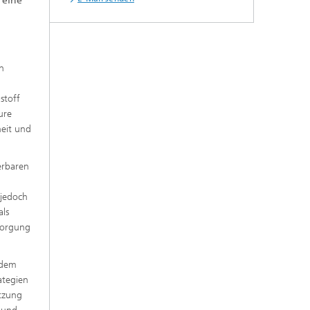
 eine
n
stoff
ure
heit und
erbaren
 jedoch
als
rsorgung
 dem
ategien
etzung