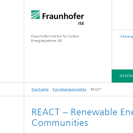
Fraunhofer-Institut für Solare
Energ
Energiesysteme ISE
GESCH
Startseite
Forschungsprojekte
REACT
GESCHÄFTSFELDER
FUE-INFRASTRUKTUR
LEITTHEMEN
ÜBER UNS
VERÖFFENTLICHUNGEN
REACT – Renewable Ener
Zentrum für höchsteffiziente
Communities
Solarzellen