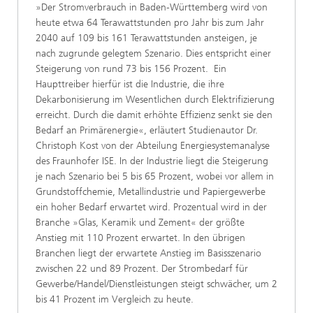
»Der Stromverbrauch in Baden-Württemberg wird von
heute etwa 64 Terawattstunden pro Jahr bis zum Jahr
2040 auf 109 bis 161 Terawattstunden ansteigen, je
nach zugrunde gelegtem Szenario. Dies entspricht einer
Steigerung von rund 73 bis 156 Prozent. Ein
Haupttreiber hierfür ist die Industrie, die ihre
Dekarbonisierung im Wesentlichen durch Elektrifizierung
erreicht. Durch die damit erhöhte Effizienz senkt sie den
Bedarf an Primärenergie«, erläutert Studienautor Dr.
Christoph Kost von der Abteilung Energiesystemanalyse
des Fraunhofer ISE. In der Industrie liegt die Steigerung
je nach Szenario bei 5 bis 65 Prozent, wobei vor allem in
Grundstoffchemie, Metallindustrie und Papiergewerbe
ein hoher Bedarf erwartet wird. Prozentual wird in der
Branche »Glas, Keramik und Zement« der größte
Anstieg mit 110 Prozent erwartet. In den übrigen
Branchen liegt der erwartete Anstieg im Basisszenario
zwischen 22 und 89 Prozent. Der Strombedarf für
Gewerbe/Handel/Dienstleistungen steigt schwächer, um 2
bis 41 Prozent im Vergleich zu heute.