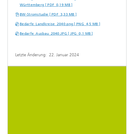
Württemberg [ PDF 0,19 MB ]
BW-Stromstudie [ PDF 3,33 MB ]
Bedarfe_Landkreise_2040.png [ PNG 4,5 MB ]
Bedarfe_Ausbau_2040.JPG [ JPG 0,1 MB ]
Letzte Änderung:
22. Januar 2024