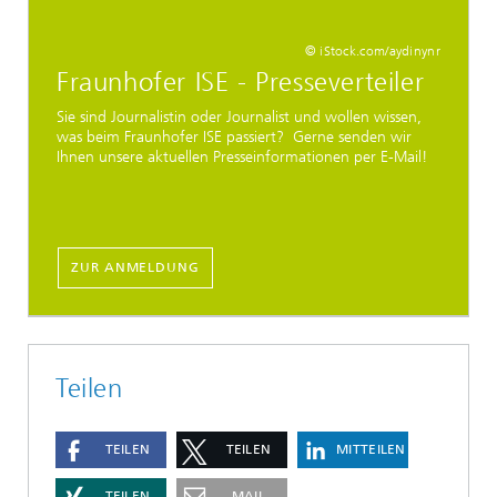
© iStock.com/aydinynr
Fraunhofer ISE - Presseverteiler
Sie sind Journalistin oder Journalist und wollen wissen,
was beim Fraunhofer ISE passiert? Gerne senden wir
Ihnen unsere aktuellen Presseinformationen per E-Mail!
ZUR ANMELDUNG
Teilen
TEILEN
TEILEN
MITTEILEN
TEILEN
MAIL