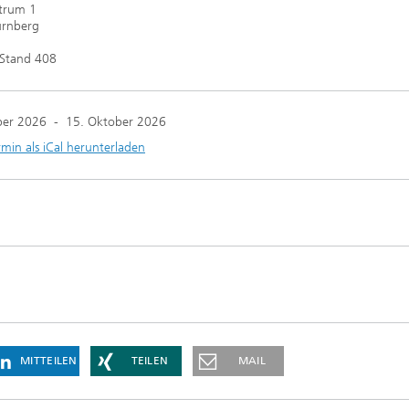
trum 1
rnberg
 Stand 408
ber 2026
-
15. Oktober 2026
rmin als iCal herunterladen
MITTEILEN
TEILEN
MAIL