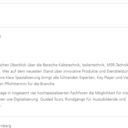
Photovoltaische Kraftwerke
TestLab PV Modules
esystemtechnik
Brennstoffzelle
nd trockenchemische
Kuratorium
Integrierte Photovoltaik
ren
ve Gebäude
Membranelektrolyse
ungs- und
elungstechnologien
6
ehülle
Nachhaltige Syntheseprodukte
he Intelligenz und
anagement
pumpen
Hydrogen System Analysis
lichen Überblick über die Bereiche Kältetechnik, Isoliertechnik, MSR-Techni
Wer auf dem neuesten Stand über innovative Produkte und Dienstleistu
chnologie
hre klare Spezialisierung bringt alle führenden Experten, Key Player und 
 Pflichttermin für die Branche.
, Klima, Kälte
chnologie
äge in insgesamt vier hochspezialisierten Fachforen die Möglichkeit für int
en wie Digitalisierung. Guided Tours, Rundgänge für Auszubildende und
.
ermie: Anlagen und
enten
rnberg