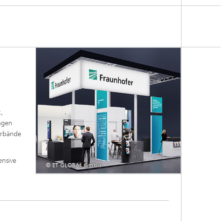
Energiesystemanalyse
Digitaler Netzanschluss
Integrierte Energieinfrastrukturen:
Strom, Fernwärme, Gas
Netzplanung und Netzbetrieb
Energiedaten und Monitoring
Flexibilitätsmanagement von
Energieanlagen
k,
Energiekonzepte für die Industrie
ngen
Verbände
Klimaneutrale Städte, Quartiere,
Vor-Ort-Systeme
ensive
© ET GLOBAL GmbH
Elektromobilität
2