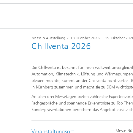
Siliziumsolarzellen und -module
Batteriematerialien und -zellen
Gebäud
Nass- u
Verfah
Batteriesystemtechnik
Kogniti
Zentrum für elektrische
Verbind
Energiespeicher
Einkaps
Messe & Ausstellung
/
13. Oktober 2026
-
15. Oktober 202
Produktionstechnologie für Batterien
Gebäud
Chillventa 2026
Zentrum für
Künstlic
Materialcharakterisierung und
Datenm
Gebrauchsdaueranalyse
Batterieintegration und -
Wärme
betriebsführung
III-V-Solarzellen, -Module und
Zentrum für Leistungselektronik und
konzentrierende Photovoltaik
nachhaltige Netze
Die Chillventa ist bekannt für ihren weltweit unvergleich
Technologiebewertung für Batterien
Automation, Klimatechnik, Lüftung und Wärmepumpen. 
Zentrum für Elektrolyse,
Photonische und
Laserte
Brennstoffzellen und synthetische
bleiben möchte, kommt an der Chillventa nicht vorbei. I
leistungselektronische Bauelemente
Kraftstoffe
Digitalisierung in Batterieforschung
in Nürnberg zusammen und macht sie zu DEM wichtigsten
Lüftung
und -produktion
Druckte
Zentrum für funktionale Oberflächen
An allen drei Messetagen bieten zahlreiche Expertenvortr
Fachgespräche und spannende Erkenntnisse zu Top Them
Sonderpräsentationen bereichern das Angebot zusätzlich
2
Solarth
Kompon
Veranstaltungsort
Messe Nü