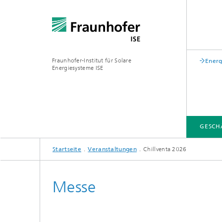
Fraunhofer-Institut für Solare
Energ
Energiesysteme ISE
GESCH
Startseite
Veranstaltungen
Chillventa 2026
GESCHÄFTSFELDER
FUE-INFRASTRUKTUR
LEITTHEMEN
ÜBER UNS
VERÖFFENTLICHUNGEN
Messe
Zentrum für höchsteffiziente
Solarzellen