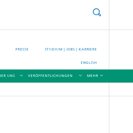
PRESSE
STUDIUM | JOBS | KARRIERE
ENGLISH
BER UNS
VERÖFFENTLICHUNGEN
MEHR
[X]
[X]
[X]
[X]
[X]
es