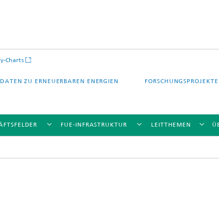
y-Charts
DATEN ZU ERNEUERBAREN ENERGIEN
FORSCHUNGSPROJEKTE
ÄFTSFELDER
FUE-INFRASTRUKTUR
LEITTHEMEN
Ü
CalLab PV Cells / CalLab PV Modul