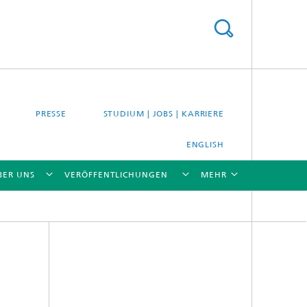
PRESSE
STUDIUM | JOBS | KARRIERE
ENGLISH
BER UNS
VERÖFFENTLICHUNGEN
MEHR
[X]
[X]
[X]
[X]
[X]
es