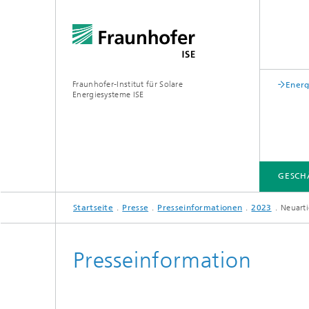
Fraunhofer-Institut für Solare
Energ
Energiesysteme ISE
GESCH
Startseite
Presse
Presseinformationen
2023
Neuarti
GESCHÄFTSFELDER
FUE-INFRASTRUKTUR
LEITTHEMEN
ÜBER UNS
VERÖFFENTLICHUNGEN
Presseinformation
Zentrum für höchsteffiziente
Solarzellen