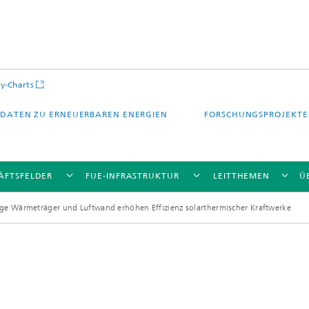
y-Charts
DATEN ZU ERNEUERBAREN ENERGIEN
FORSCHUNGSPROJEKTE
ÄFTSFELDER
FUE-INFRASTRUKTUR
LEITTHEMEN
Ü
ge Wärmeträger und Luftwand erhöhen Effizienz solarthermischer Kraftwerke
CalLab PV Cells / CalLab PV Modul