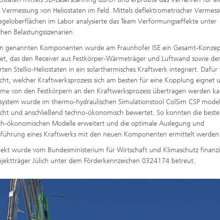
e Vermessung von Heliostaten im Feld. Mittels deflektrometrischer Vermes
egeloberflächen im Labor analysierte das Team Verformungseffekte unter
schen Belastungsszenarien.
len genannten Komponenten wurde am Fraunhofer ISE ein Gesamt-Konze
tet, das den Receiver aus Festkörper-Wärmeträger und Luftwand sowie de
rten Stellio-Heliostaten in ein solarthermisches Kraftwerk integriert. Dafü
cht, welcher Kraftwerksprozess sich am besten für eine Kopplung eignet 
me von den Festkörpern an den Kraftwerksprozess übertragen werden ka
ystem wurde im thermo-hydraulischen Simulationstool ColSim CSP modell
cht und anschließend techno-ökonomisch bewertet. So konnten die best
ch-ökonomischen Modelle erweitert und die optimale Auslegung und
sführung eines Kraftwerks mit den neuen Komponenten ermittelt werden
jekt wurde vom Bundesministerium für Wirtschaft und Klimaschutz finanz
jektträger Jülich unter dem Förderkennzeichen 0324174 betreut.