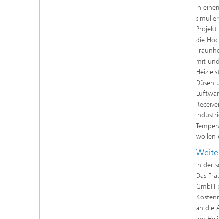
In eine
simulie
Projekt
die Hoc
Fraunho
mit und
Heizlei
Düsen u
Luftwan
Receive
Industr
Tempera
wollen 
Weite
In der 
Das Fra
GmbH be
Kostenr
an die 
am Heli