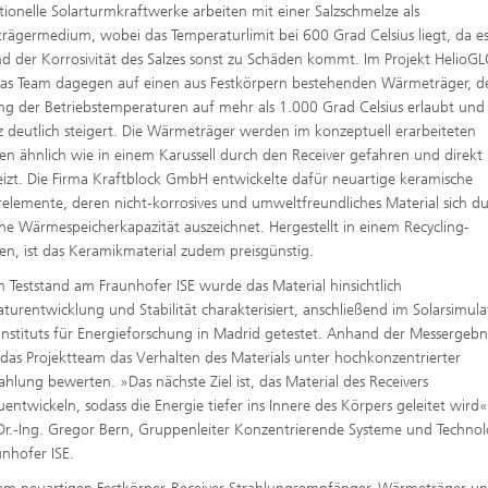
ionelle Solarturmkraftwerke arbeiten mit einer Salzschmelze als
ägermedium, wobei das Temperaturlimit bei 600 Grad Celsius liegt, da e
d der Korrosivität des Salzes sonst zu Schäden kommt. Im Projekt Helio
das Team dagegen auf einen aus Festkörpern bestehenden Wärmeträger, de
g der Betriebstemperaturen auf mehr als 1.000 Grad Celsius erlaubt und
nz deutlich steigert. Die Wärmeträger werden im konzeptuell erarbeiteten
en ähnlich wie in einem Karussell durch den Receiver gefahren und direkt
izt. Die Firma Kraftblock GmbH entwickelte dafür neuartige keramische
relemente, deren nicht-korrosives und umweltfreundliches Material sich d
he Wärmespeicherkapazität auszeichnet. Hergestellt in einem Recycling-
en, ist das Keramikmaterial zudem preisgünstig.
m Teststand am Fraunhofer ISE wurde das Material hinsichtlich
turentwicklung und Stabilität charakterisiert, anschließend im Solarsimula
nstituts für Energieforschung in Madrid getestet. Anhand der Messergebn
das Projektteam das Verhalten des Materials unter hochkonzentrierter
rahlung bewerten. »Das nächste Ziel ist, das Material des Receivers
uentwickeln, sodass die Energie tiefer ins Innere des Körpers geleitet wird«
 Dr.-Ing. Gregor Bern, Gruppenleiter Konzentrierende Systeme und Techno
nhofer ISE.