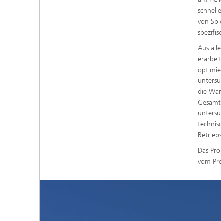
schnell
von Spi
spezifi
Aus al
erarbei
optimie
untersu
die Wär
Gesamts
untersu
technis
Betrieb
Das Pro
vom Pro