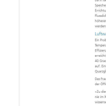
Da in d
Speiche
Erricht
Flussdi
höheren
werden,
Luftw
Ein Pro
Tempera
Effizie
erreich
40 Grad
auf. Ei
Quarzgl
Das Fra
der Öff
»Zu die
nie im 
wissens