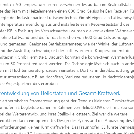
m mit ca. 50 Temperatursensoren versehenen Testaufbau im Realmaßstab
rte das Team mit Heizelementen einen 600 Grad Celsius heißen Receiver. Fü
 legte der Industriepartner Luftwandtechnik GmbH eigens ein Luftwandsys
htemperaturanwendung aus und installierte es im Receiverteststand des
fer ISE in Freiburg. Im Versuchsaufbau wurden die konvektiven Wärmever
 ohne Luftwand und die für das Erreichen von 600 Grad Celsius nötige
stung gemessen. Geeignete Betriebsparameter, wie der Winkel der Luftwan
nd die Austrittsgeschwindigkeit der Luft, wurden in Kooperation mit der
dtechnik GmbH ermittelt. Dadurch konnten die konvektiven Wärmeverlus
rs um 30 Prozent reduziert werden. Die Technologie lässt sich auch in and
ien mit Hochtemperaturprozessen einsetzen. Dort kann die Abschottung g
turunterschiede, z.B. an Hochöfen, Verluste reduzieren. In Nachfolgeproj
die Projektpartner dies erproben.
rentwicklung von Heliostaten und Gesamt-Kraftwerk
solarthermischen Stromerzeugung geht der Trend zu kleineren Turmkraftw
unhofer ISE begleitete daher im Rahmen von HelioGLOW die Firma sbp so
i der Weiterentwicklung ihres Stellio-Heliostaten. Ziel war die weitere
eduktion durch ein optimiertes Design des Pylons und die Anpassung des 
Anforderungen kleiner Turmkraftwerke. Das Fraunhofer ISE führte Verme
ostaten mittels 3D-Laserscanning durch und erprobte das Verfahren für ei