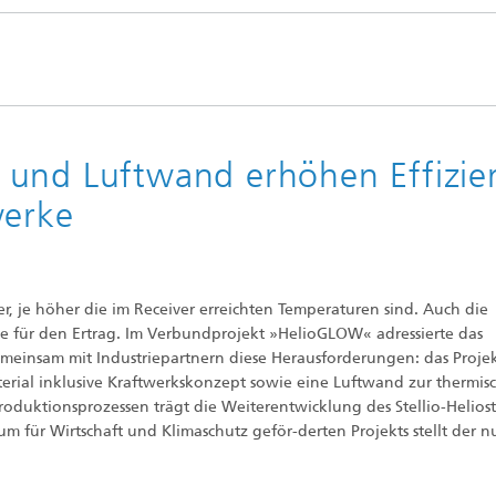
Photovoltaische Kraftwerke
TestLab PV Modules
esystemtechnik
Brennstoffzelle
nd trockenchemische
Kuratorium
Integrierte Photovoltaik
ren
ve Gebäude
Membranelektrolyse
ungs- und
elungstechnologien
ehülle
Nachhaltige Syntheseprodukte
 und Luftwand erhöhen Effizie
he Intelligenz und
anagement
werke
pumpen
Hydrogen System Analysis
chnologie
r, je höher die im Receiver erreichten Temperaturen sind. Auch die
, Klima, Kälte
e für den Ertrag. Im Verbundprojekt »HelioGLOW« adressierte das
chnologie
gemeinsam mit Industriepartnern diese Herausforderungen: das Proj
rial inklusive Kraftwerkskonzept sowie eine Luftwand zur thermis
Produktionsprozessen trägt die Weiterentwicklung des Stellio-Helios
 für Wirtschaft und Klimaschutz geför-derten Projekts stellt der n
ermie: Anlagen und
enten