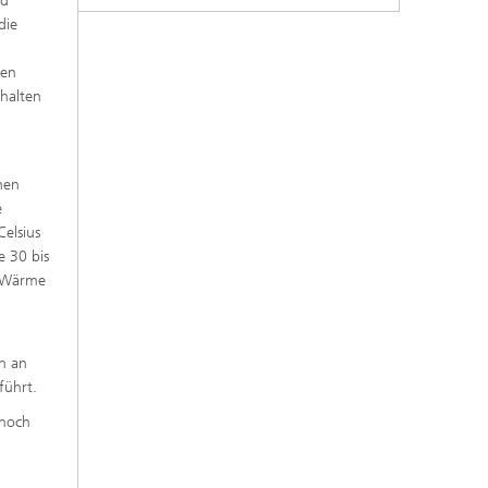
nd
die
ten
ehalten
hen
e
elsius
e 30 bis
n Wärme
en an
führt.
 noch