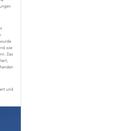
sungen
pt
n
r wurde
und wie
nn. Das
iert,
ehenden
.
iert und