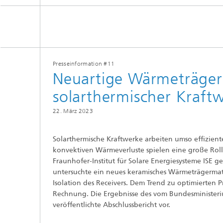
Siliziumsolarzellen und -module
Batteriematerialien und -zellen
Gebäud
Nass- u
Verfah
Batteriesystemtechnik
Kogniti
Zentrum für elektrische
Verbind
Energiespeicher
Einkaps
Presseinformation #11
Produktionstechnologie für Batterien
Gebäud
Neuartige Wärmeträger
Zentrum für
Künstlic
Materialcharakterisierung und
Datenm
Gebrauchsdaueranalyse
solarthermischer Kraft
Batterieintegration und -
Wärme
betriebsführung
III-V-Solarzellen, -Module und
Zentrum für Leistungselektronik und
konzentrierende Photovoltaik
22. März 2023
nachhaltige Netze
Technologiebewertung für Batterien
Zentrum für Elektrolyse,
Photonische und
Laserte
Brennstoffzellen und synthetische
leistungselektronische Bauelemente
Solarthermische Kraftwerke arbeiten umso effiziente
Kraftstoffe
Digitalisierung in Batterieforschung
Lüftung
konvektiven Wärmeverluste spielen eine große Roll
und -produktion
Druckte
Fraunhofer-Institut für Solare Energiesysteme ISE 
Zentrum für funktionale Oberflächen
untersuchte ein neues keramisches Wärmeträgermate
Isolation des Receivers. Dem Trend zu optimierten 
2
Rechnung. Die Ergebnisse des vom Bundesministerium
Solarth
Kompon
veröffentlichte Abschlussbericht vor.