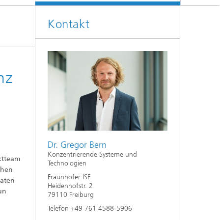
Energiesystemanalyse
Kontakt
Digitaler Netzanschluss
Integrierte Energieinfrastrukturen:
Strom, Fernwärme, Gas
Netzplanung und Netzbetrieb
Energiedaten und Monitoring
nz
Flexibilitätsmanagement von
Energieanlagen
Energiekonzepte für die Industrie
Dr. Gregor Bern
Klimaneutrale Städte, Quartiere,
Vor-Ort-Systeme
Konzentrierende Systeme und
ektteam
Technologien
chen
Elektromobilität
Fraunhofer ISE
taten
Heidenhofstr. 2
un
79110 Freiburg
2
Telefon +49 761 4588-5906