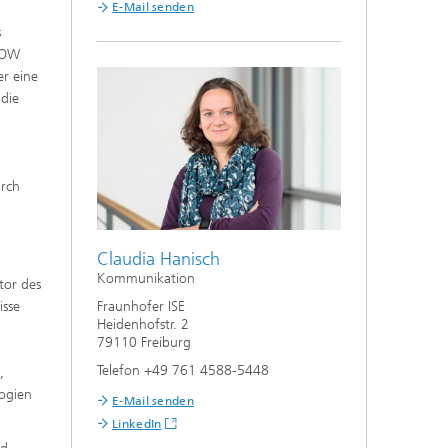
E-Mail senden
s
GLOW
r eine
 die
urch
Claudia Hanisch
Kommunikation
tor des
Fraunhofer ISE
isse
Heidenhofstr. 2
79110 Freiburg
Telefon +49 761 4588-5448
,
logien
E-Mail senden
LinkedIn