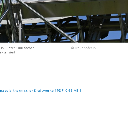
 ISE unter 1000facher
© Fraunhofer ISE
terisiert.
nz solarthermischer Kraftwerke [ PDF 0,48 MB ]