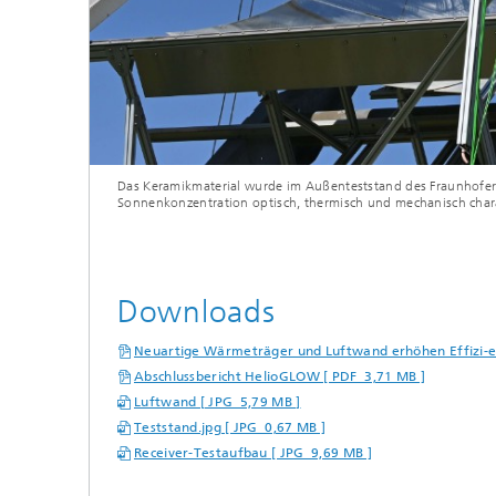
Das Keramikmaterial wurde im Außenteststand des Fraunhofer
Sonnenkonzentration optisch, thermisch und mechanisch charak
Downloads
Neuartige Wärmeträger und Luftwand erhöhen Effizi-e
Abschlussbericht HelioGLOW [ PDF 3,71 MB ]
Luftwand [ JPG 5,79 MB ]
Teststand.jpg [ JPG 0,67 MB ]
Receiver-Testaufbau [ JPG 9,69 MB ]