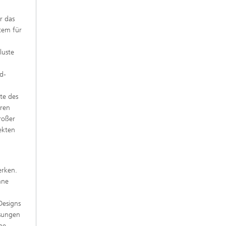
r das
tem für
luste
d-
te des
eren
roßer
ekten
erken.
nne
Designs
ssungen
ne