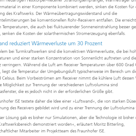
em neuartigen Festkörper-Receiver Strahlungsempfänger, Wärmeträger u
rmaterial in einer Komponente kombiniert werden, sinken die Kosten für 
ung des Kraftwerks. Der Wärmeübertragungswiderstand und die
chtelimitierungen bei konventionellen Rohr-Receivern entfallen. Die erreich
 Temperaturen, die auch bei fluktuierender Sonneneinstrahlung besser g
 senken die Kosten der solarthermischen Stromerzeugung ebenfalls.
and reduziert Wärmeverluste um 30 Prozent
blem bei Turmkraftwerken sind die konvektiven Wärmeverluste, die bei ho
turen und einer starken Konzentration von Sonnenlicht auftreten und di
nz verringern. Während die Luft am Receiver Temperaturen über 600 Grad C
t, liegt die Temperatur der Umgebungsluft typischerweise im Bereich um di
 Celsius. Beim Vorbeiströmen am Receiver nimmt die kühlere Luft desse
ne Möglichkeit zur Trennung der verschiedenen Luftvolumina sind
asfenster, die es jedoch nicht in der erforderlichen Größe gibt.
unhofer ISE testete daher die Idee einer »Luftwand«, die von starken Düs
nung des Receivers gebildet wird und zu einer Trennung der Luftvolumina 
ser Lösung gab es bisher nur Simulationen, aber die Technologie ist bisher
Kraftwerksbereich demonstriert worden«, erläutert Moritz Bitterling,
chaftlicher Mitarbeiter im Projektteam des Fraunhofer ISE.