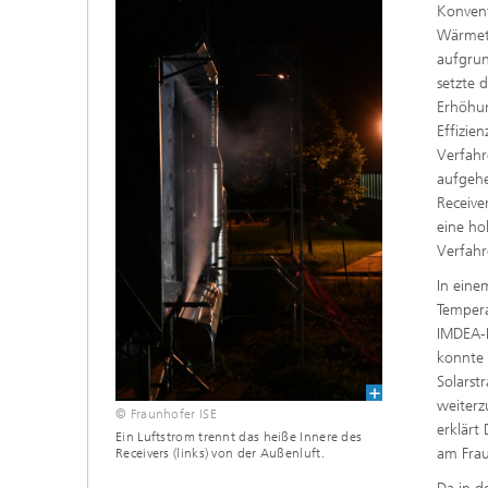
Konvent
Wärmetr
aufgrun
setzte 
Erhöhun
Effizie
Verfahr
aufgehe
Receive
eine ho
Verfahr
In eine
Tempera
IMDEA-I
konnte 
Solarst
weiterz
© Fraunhofer ISE
erklärt
Ein Luftstrom trennt das heiße Innere des
am Frau
Receivers (links) von der Außenluft.