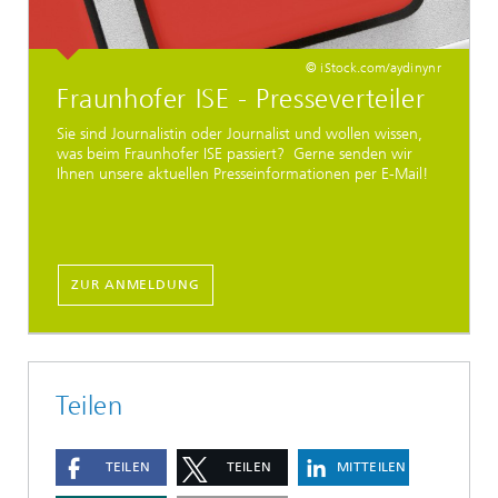
© iStock.com/aydinynr
Fraunhofer ISE - Presseverteiler
Sie sind Journalistin oder Journalist und wollen wissen,
was beim Fraunhofer ISE passiert? Gerne senden wir
Ihnen unsere aktuellen Presseinformationen per E-Mail!
ZUR ANMELDUNG
Teilen
TEILEN
TEILEN
MITTEILEN