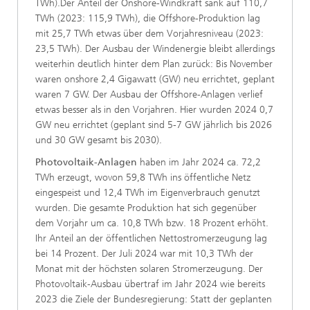
TWh).Der Anteil der Onshore-Windkraft sank auf 110,7
TWh (2023: 115,9 TWh), die Offshore-Produktion lag
mit 25,7 TWh etwas über dem Vorjahresniveau (2023:
23,5 TWh). Der Ausbau der Windenergie bleibt allerdings
weiterhin deutlich hinter dem Plan zurück: Bis November
waren onshore 2,4 Gigawatt (GW) neu errichtet, geplant
waren 7 GW. Der Ausbau der Offshore-Anlagen verlief
etwas besser als in den Vorjahren. Hier wurden 2024 0,7
GW neu errichtet (geplant sind 5-7 GW jährlich bis 2026
und 30 GW gesamt bis 2030).
Photovoltaik-Anlagen
haben im Jahr 2024 ca. 72,2
TWh erzeugt, wovon 59,8 TWh ins öffentliche Netz
eingespeist und 12,4 TWh im Eigenverbrauch genutzt
wurden. Die gesamte Produktion hat sich gegenüber
dem Vorjahr um ca. 10,8 TWh bzw. 18 Prozent erhöht.
Ihr Anteil an der öffentlichen Nettostromerzeugung lag
bei 14 Prozent. Der Juli 2024 war mit 10,3 TWh der
Monat mit der höchsten solaren Stromerzeugung. Der
Photovoltaik-Ausbau übertraf im Jahr 2024 wie bereits
2023 die Ziele der Bundesregierung: Statt der geplanten