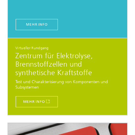
MEHR INFO
Virtueller Rundgang
Zentrum für Elektrolyse,
Brennstoffzellen und
synthetische Kraftstoffe
Test und Charakterisierung von Komponenten und
Subsystemen
MEHR INFO