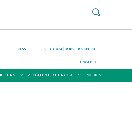
PRESSE
STUDIUM | JOBS | KARRIERE
ENGLISH
BER UNS
VERÖFFENTLICHUNGEN
MEHR
[X]
[X]
[X]
[X]
[X]
es