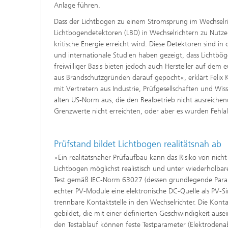
Anlage führen.
Dass der Lichtbogen zu einem Stromsprung im Wechselri
Lichtbogendetektoren (LBD) in Wechselrichtern zu Nutze
kritische Energie erreicht wird. Diese Detektoren sind in
und internationale Studien haben gezeigt, dass Lichtböge
freiwilliger Basis bieten jedoch auch Hersteller auf de
aus Brandschutzgründen darauf gepocht«, erklärt Feli
mit Vertretern aus Industrie, Prüfgesellschaften und Wi
alten US-Norm aus, die den Realbetrieb nicht ausreichend
Grenzwerte nicht erreichten, oder aber es wurden Fehla
Prüfstand bildet Lichtbogen realitätsnah ab
»Ein realitätsnaher Prüfaufbau kann das Risiko von nich
Lichtbogen möglichst realistisch und unter wiederholb
Test gemäß IEC-Norm 63027 (dessen grundlegende Param
echter PV-Module eine elektronische DC-Quelle als PV-Si
trennbare Kontaktstelle in den Wechselrichter. Die Kont
gebildet, die mit einer definierten Geschwindigkeit aus
den Testablauf können feste Testparameter (Elektroden