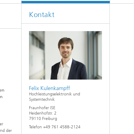
Energiesystemanalyse
Kontakt
Digitaler Netzanschluss
Integrierte Energieinfrastrukturen:
Strom, Fernwärme, Gas
Netzplanung und Netzbetrieb
Energiedaten und Monitoring
Flexibilitätsmanagement von
Energieanlagen
Energiekonzepte für die Industrie
Felix Kulenkampff
Klimaneutrale Städte, Quartiere,
ten
Vor-Ort-Systeme
Hochleistungselektronik und
un
Systemtechnik
Elektromobilität
Fraunhofer ISE
Heidenhofstr. 2
79110 Freiburg
2
er
Telefon +49 761 4588-2124
and der