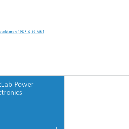
detektoren [ PDF 0,19 MB ]
tLab Power
ctronics