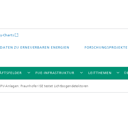
y-Charts
DATEN ZU ERNEUERBAREN ENERGIEN
FORSCHUNGSPROJEKTE
ÄFTSFELDER
FUE-INFRASTRUKTUR
LEITTHEMEN
Ü
 PV-Anlagen: Fraunhofer ISE testet Lichtbogendetektoren
CalLab PV Cells / CalLab PV Modul