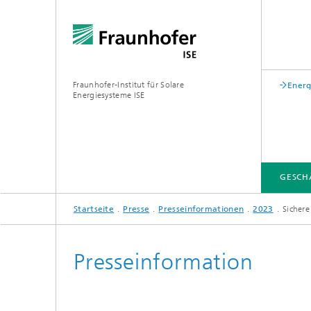
Fraunhofer-Institut für Solare
Energ
Energiesysteme ISE
GESCH
Startseite
Presse
Presseinformationen
2023
Sichere
GESCHÄFTSFELDER
FUE-INFRASTRUKTUR
LEITTHEMEN
ÜBER UNS
VERÖFFENTLICHUNGEN
Presseinformation
Zentrum für höchsteffiziente
Solarzellen