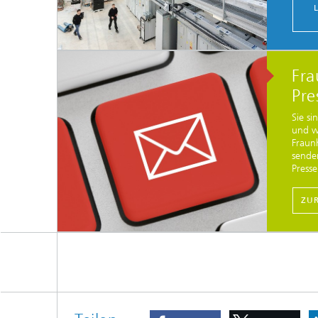
Fra
Pre
Sie si
und w
Fraun
sende
Press
ZU