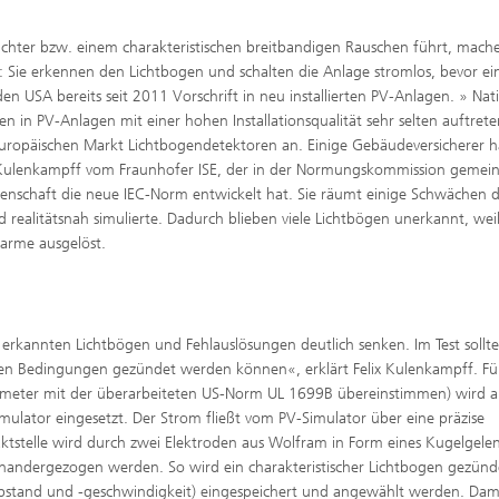
chter bzw. einem charakteristischen breitbandigen Rauschen führt, mache
: Sie erkennen den Lichtbogen und schalten die Anlage stromlos, bevor ei
 den USA bereits seit 2011 Vorschrift in neu installierten PV-Anlagen. » Nat
n in PV-Anlagen mit einer hohen Installationsqualität sehr selten auftrete
m europäischen Markt Lichtbogendetektoren an. Einige Gebäudeversicherer 
x Kulenkampff vom Fraunhofer ISE, der in der Normungskommission gemei
ssenschaft die neue IEC-Norm entwickelt hat. Sie räumt einige Schwächen 
 realitätsnah simulierte. Dadurch blieben viele Lichtbögen unerkannt, weil 
larme ausgelöst.
t erkannten Lichtbögen und Fehlauslösungen deutlich senken. Im Test sollte
aren Bedingungen gezündet werden können«, erklärt Felix Kulenkampff. Fü
eter mit der überarbeiteten US-Norm UL 1699B übereinstimmen) wird an
mulator eingesetzt. Der Strom fließt vom PV-Simulator über eine präzise
aktstelle wird durch zwei Elektroden aus Wolfram in Form eines Kugelgele
einandergezogen werden. So wird ein charakteristischer Lichtbogen gezünd
abstand und -geschwindigkeit) eingespeichert und angewählt werden. Dam