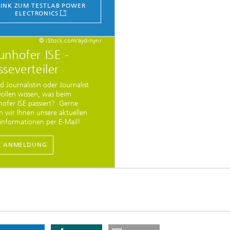
LINK ZUM TESTLAB POWER
ELECTRONICS
© iStock.com/aydinynr
unhofer ISE -
sseverteiler
nd Journalistin oder Journalist
ollen wissen, was beim
hofer ISE passiert? Gerne
n wir Ihnen unsere aktuellen
einformationen per E-Mail!
R ANMELDUNG