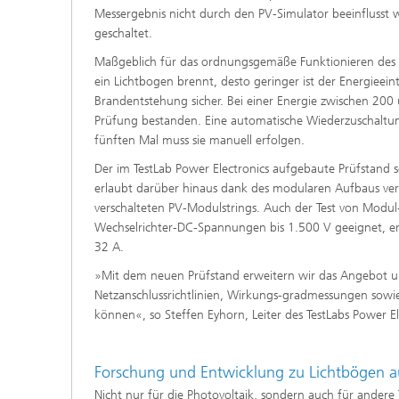
Messergebnis nicht durch den PV-Simulator beeinflusst wi
geschaltet.
Maßgeblich für das ordnungsgemäße Funktionieren des Li
ein Lichtbogen brennt, desto geringer ist der Energieeint
Brandentstehung sicher. Bei einer Energie zwischen 200
Prüfung bestanden. Eine automatische Wiederzuschaltun
fünften Mal muss sie manuell erfolgen.
Der im TestLab Power Electronics aufgebaute Prüfstand
erlaubt darüber hinaus dank des modularen Aufbaus versc
verschalteten PV-Modulstrings. Auch der Test von Modul
Wechselrichter-DC-Spannungen bis 1.500 V geeignet, er 
32 A.
»Mit dem neuen Prüfstand erweitern wir das Angebot un
Netzanschlussrichtlinien, Wirkungs-gradmessungen sow
können«, so Steffen Eyhorn, Leiter des TestLabs Power El
Forschung und Entwicklung zu Lichtbögen
Nicht nur für die Photovoltaik, sondern auch für andere 