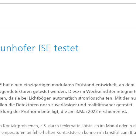
Photovoltaische Kraftwerke
TestLab PV Modules
esystemtechnik
Brennstoffzelle
nd trockenchemische
Kuratorium
Integrierte Photovoltaik
ren
ve Gebäude
Membranelektrolyse
ungs- und
elungstechnologien
ehülle
Nachhaltige Syntheseprodukte
unhofer ISE testet
he Intelligenz und
anagement
pumpen
Hydrogen System Analysis
chnologie
ISE hat einen einzigartigen modularen Prüfstand entwickelt, an dem
, Klima, Kälte
bogendetektoren getestet werden. Diese im Wechselrichter integrier
chnologie
n, da sie bei Lichtbögen automatisch stromlos schalten. Mit der n
llen die Detektoren noch zuverlässiger und realitätsnaher getestet
lung der Prüfnorm beteiligt, die am 3.Mai 2023 erschienen ist.
ermie: Anlagen und
enten
on Kontaktproblemen, z.B. durch fehlerhafte Lötstellen im Modul oder in d
 Temperaturen an fehlerhaften Kontaktstellen können im Ernstfall zum Br