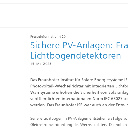
Siliziumsolarzellen und -module
Batteriematerialien und -zellen
Gebäud
Nass- u
Verfah
Batteriesystemtechnik
Kogniti
Zentrum für elektrische
Verbind
Energiespeicher
Einkaps
Presseinformation #20
Produktionstechnologie für Batterien
Gebäud
Sichere PV-Anlagen: Fra
Zentrum für
Künstlic
Materialcharakterisierung und
Datenm
Gebrauchsdaueranalyse
Lichtbogendetektoren
Batterieintegration und -
Wärme
betriebsführung
III-V-Solarzellen, -Module und
Zentrum für Leistungselektronik und
konzentrierende Photovoltaik
15. Mai 2023
nachhaltige Netze
Technologiebewertung für Batterien
Zentrum für Elektrolyse,
Photonische und
Laserte
Brennstoffzellen und synthetische
leistungselektronische Bauelemente
Das Fraunhofer-Institut für Solare Energiesysteme 
Kraftstoffe
Digitalisierung in Batterieforschung
Lüftung
Photovoltaik-Wechselrichter mit integrierten Licht
und -produktion
Druckte
Warnsysteme erhöhen die Sicherheit von Solaranlage
Zentrum für funktionale Oberflächen
veröffentlichten internationalen Norm IEC 63027 so
werden. Das Fraunhofer ISE war auch an der Entwick
2
Solarth
Kompon
Serielle Lichtbögen in PV-Anlagen entstehen als Folge v
Gleichstromverdrahtung des Wechselrichters. Die hohen