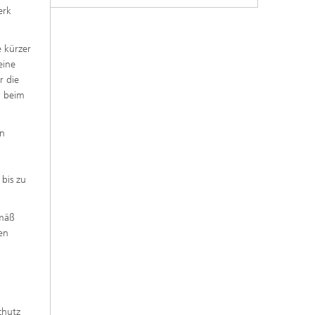
erk
e kürzer
eine
r die
, beim
rn
bis zu
emäß
en
chutz