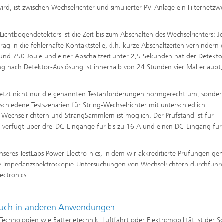
rd, ist zwischen Wechselrichter und simulierter PV-Anlage ein Filternetzw
chtbogendetektors ist die Zeit bis zum Abschalten des Wechselrichters: J
rag in die fehlerhafte Kontaktstelle, d.h. kurze Abschaltzeiten verhindern 
 und 750 Joule und einer Abschaltzeit unter 2,5 Sekunden hat der Detekto
g nach Detektor-Auslösung ist innerhalb von 24 Stunden vier Mal erlaubt
 setzt nicht nur die genannten Testanforderungen normgerecht um, sonde
hiedene Testszenarien für String-Wechselrichter mit unterschiedlich
-Wechselrichtern und StrangSammlern ist möglich. Der Prüfstand ist für
verfügt über drei DC-Eingänge für bis zu 16 A und einen DC-Eingang für 
seres TestLabs Power Electro-nics, in dem wir akkreditierte Prüfungen g
ie Impedanzspektroskopie-Untersuchungen von Wechselrichtern durchführ
ectronics.
 auch in anderen Anwendungen
Technologien wie Batterietechnik, Luftfahrt oder Elektromobilität ist der S