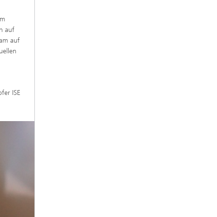
Im
h auf
eam auf
uellen
fer ISE