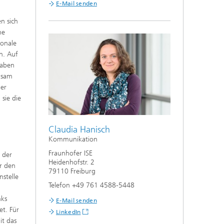
E-Mail senden
n sich
ne
ionale
n. Auf
haben
nsam
der
sie die
Claudia Hanisch
Kommunikation
Fraunhofer ISE
 der
Heidenhofstr. 2
r den
79110 Freiburg
stelle
Telefon +49 761 4588-5448
nks
E-Mail senden
et. Für
LinkedIn
it das