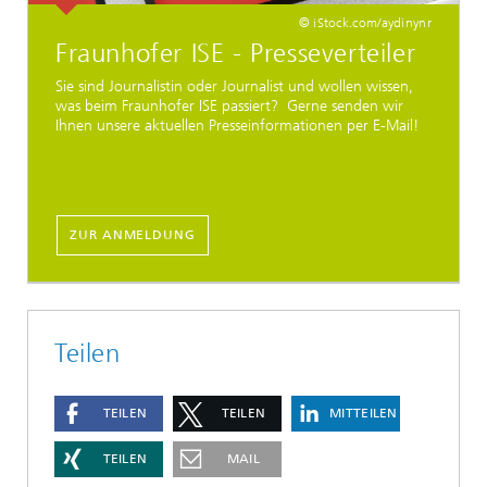
© iStock.com/aydinynr
Fraunhofer ISE - Presseverteiler
Sie sind Journalistin oder Journalist und wollen wissen,
was beim Fraunhofer ISE passiert? Gerne senden wir
Ihnen unsere aktuellen Presseinformationen per E-Mail!
ZUR ANMELDUNG
Teilen
TEILEN
TEILEN
MITTEILEN
TEILEN
MAIL