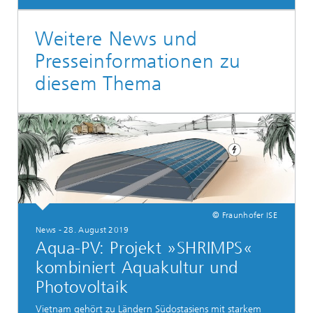
Weitere News und
Presseinformationen zu
diesem Thema
© Fraunhofer ISE
News - 28. August 2019
Aqua-PV: Projekt »SHRIMPS«
kombiniert Aquakultur und
Photovoltaik
Vietnam gehört zu Ländern Südostasiens mit starkem