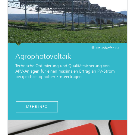
© Fraunhofer ISE
Agrophotovoltaik
Technische Optimierung und Qualitätssicherung von
APV-Anlagen für einen maximalen Ertrag an PV-Strom
bei gleichzeitig hohen Ernteerträgen.
MEHR INFO