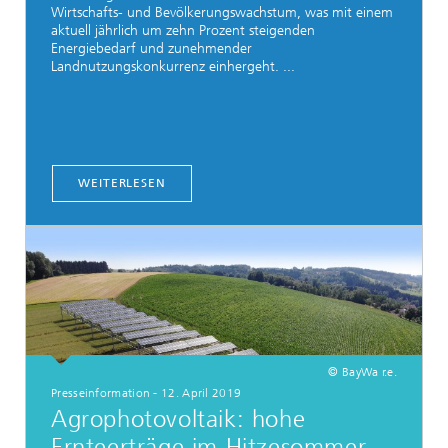
Wirtschafts- und Bevölkerungswachstum, was mit einem
aktuell jährlich um zehn Prozent steigenden
Energiebedarf und zunehmender
Landnutzungskonkurrenz einhergeht. ...
WEITERLESEN
© BayWa r.e.
Presseinformation - 12. April 2019
Agrophotovoltaik: hohe
Ernteerträge im Hitzesommer