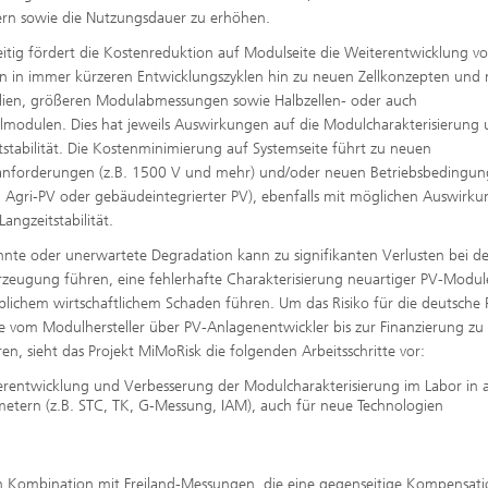
ern sowie die Nutzungsdauer zu erhöhen.
eitig fördert die Kostenreduktion auf Modulseite die Weiterentwicklung v
 in immer kürzeren Entwicklungszyklen hin zu neuen Zellkonzepten und
lien, größeren Modulabmessungen sowie Halbzellen- oder auch
lmodulen. Dies hat jeweils Auswirkungen auf die Modulcharakterisierung 
tstabilität. Die Kostenminimierung auf Systemseite führt zu neuen
anforderungen (z.B. 1500 V und mehr) und/oder neuen Betriebsbedingu
ei Agri-PV oder gebäudeintegrierter PV), ebenfalls mit möglichen Auswirk
Langzeitstabilität.
nte oder unerwartete Degradation kann zu signifikanten Verlusten bei de
zeugung führen, eine fehlerhafte Charakterisierung neuartiger PV-Modu
blichem wirtschaftlichem Schaden führen. Um das Risiko für die deutsche 
ie vom Modulhersteller über PV-Anlagenentwickler bis zur Finanzierung zu
ren, sieht das Projekt MiMoRisk die folgenden Arbeitsschritte vor:
erentwicklung und Verbesserung der Modulcharakterisierung im Labor in a
metern (z.B. STC, TK, G-Messung, IAM), auch für neue Technologien
ch Kombination mit Freiland-Messungen, die eine gegenseitige Kompensat