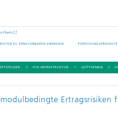
y-Charts
DATEN ZU ERNEUERBAREN ENERGIEN
FORSCHUNGSPROJEKTE
ÄFTSFELDER
FUE-INFRASTRUKTUR
LEITTHEMEN
Ü
modulbedingte Ertragsrisiken f
CalLab PV Cells / CalLab PV Modul