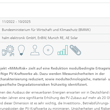
Photovoltaische Kraftwerke
TestLab PV Modules
esystemtechnik
Brennstoffzelle
nd trockenchemische
Kuratorium
Integrierte Photovoltaik
ren
ve Gebäude
11/2022 - 10/2025
Membranelektrolyse
ungs- und
elungstechnologien
Bundesministerium für Wirtschaft und Klimaschutz (BMWK)
ehülle
Nachhaltige Syntheseprodukte
halm elektronik GmbH, EnBW, Munich RE, AE Solar
he Intelligenz und
anagement
pumpen
Hydrogen System Analysis
chnologie
ojekt »MiMoRisk« zielt auf eine Reduktion modulbedingte Ertragsri
, Klima, Kälte
nftige PV-Kraftwerke ab. Dazu werden Messunsicherheiten in der
chnologie
harakterisierung reduziert, sowie modultechnologische, material- 
pezifische Degradationsrisiken frühzeitig identifiziert.
en des Ausbaus der erneuerbaren Energien erwarten wir in Deutschland 
ermie: Anlagen und
en Jahren eine signifikante Erhöhung des PV-Zubaus auf mehr als 20 G
enten
d dieser Dimension ist es sehr wichtig, die Investitions-, Betriebsführungs
erungskosten der PV-Kraftwerke zu minimieren, Unsicherheiten und Risike