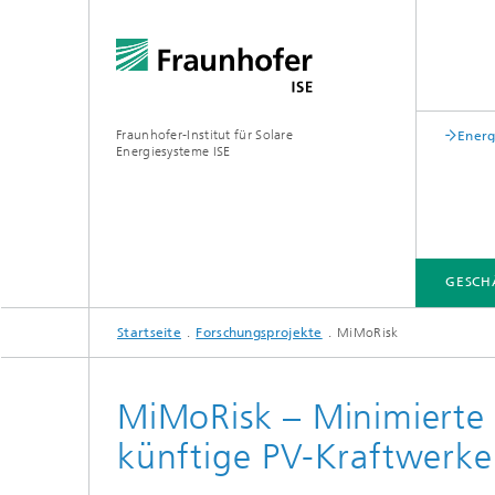
Fraunhofer-Institut für Solare
Energ
Energiesysteme ISE
GESCH
Startseite
Forschungsprojekte
MiMoRisk
GESCHÄFTSFELDER
FUE-INFRASTRUKTUR
LEITTHEMEN
ÜBER UNS
VERÖFFENTLICHUNGEN
MiMoRisk – Minimierte 
Zentrum für höchsteffiziente
künftige PV-Kraftwerke
Solarzellen