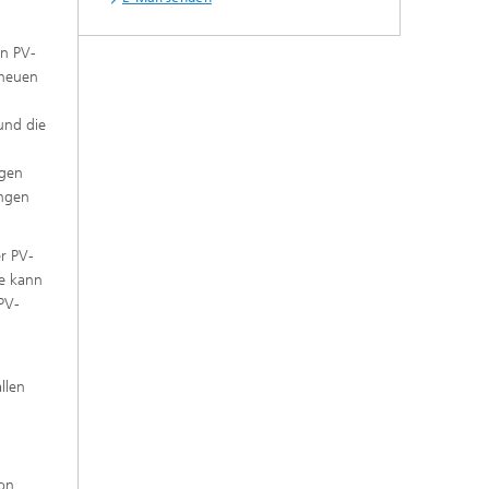
on PV-
 neuen
und die
ngen
ungen
r PV-
le kann
PV-
llen
ion