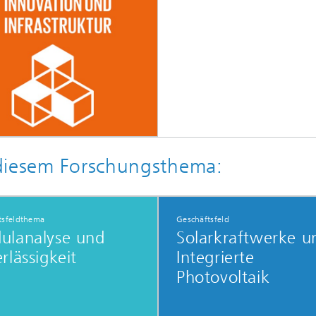
 diesem Forschungsthema:
tsfeldthema
Geschäftsfeld
ulanalyse und
Solarkraftwerke u
rlässigkeit
Integrierte
Photovoltaik