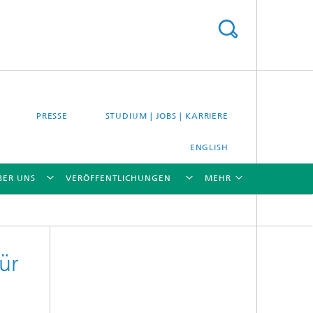
PRESSE
STUDIUM | JOBS | KARRIERE
ENGLISH
BER UNS
VERÖFFENTLICHUNGEN
MEHR
[X]
[X]
[X]
[X]
[X]
ür
es