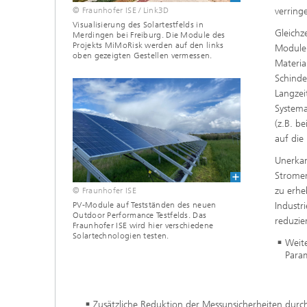
© Fraunhofer ISE / Link3D
verring
Visualisierung des Solartestfelds in
Gleichz
Merdingen bei Freiburg. Die Module des
Projekts MiMoRisk werden auf den links
Modulen
oben gezeigten Gestellen vermessen.
Materia
Schinde
Langzei
System
(z.B. b
auf die 
Unerkan
Stromer
zu erhe
© Fraunhofer ISE
PV-Module auf Testständen des neuen
Industr
Outdoor Performance Testfelds. Das
reduzie
Fraunhofer ISE wird hier verschiedene
Solartechnologien testen.
Weit
Para
Zusätzliche Reduktion der Messunsicherheiten dur