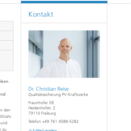
Energiesystemanalyse
Kontakt
Digitaler Netzanschluss
Integrierte Energieinfrastrukturen:
Strom, Fernwärme, Gas
Netzplanung und Netzbetrieb
Energiedaten und Monitoring
Flexibilitätsmanagement von
Energieanlagen
Energiekonzepte für die Industrie
siken
Klimaneutrale Städte, Quartiere,
Dr. Christian Reise
Vor-Ort-Systeme
und
Qualitätssicherung PV-Kraftwerke
Fraunhofer ISE
Elektromobilität
Heidenhofstr. 2
in den
79110 Freiburg
W/Jahr.
2
Telefon +49 761 4588-5282
- und
n zu
E-Mail senden