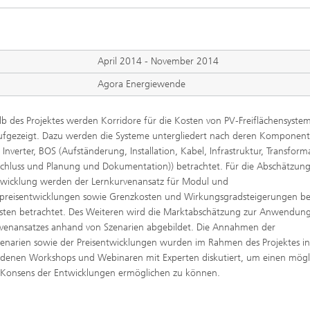
Photovoltaische Kraftwerke
TestLab PV Modules
esystemtechnik
Brennstoffzelle
nd trockenchemische
Kuratorium
Integrierte Photovoltaik
ren
ve Gebäude
April 2014 - November 2014
Membranelektrolyse
ungs- und
elungstechnologien
Agora Energiewende
ehülle
Nachhaltige Syntheseprodukte
he Intelligenz und
anagement
lb des Projektes werden Korridore für die Kosten von PV-Freiflächensyste
pumpen
Hydrogen System Analysis
fgezeigt. Dazu werden die Systeme untergliedert nach deren Komponen
 Inverter, BOS (Aufständerung, Installation, Kabel, Infrastruktur, Transform
chluss und Planung und Dokumentation)) betrachtet. Für die Abschätzung
twicklung werden der Lernkurvenansatz für Modul und
chnologie
rpreisentwicklungen sowie Grenzkosten und Wirkungsgradsteigerungen be
, Klima, Kälte
ten betrachtet. Des Weiteren wird die Marktabschätzung zur Anwendung
chnologie
venansatzes anhand von Szenarien abgebildet. Die Annahmen der
enarien sowie der Preisentwicklungen wurden im Rahmen des Projektes i
edenen Workshops und Webinaren mit Experten diskutiert, um einen mögl
 Konsens der Entwicklungen ermöglichen zu können.
ermie: Anlagen und
enten