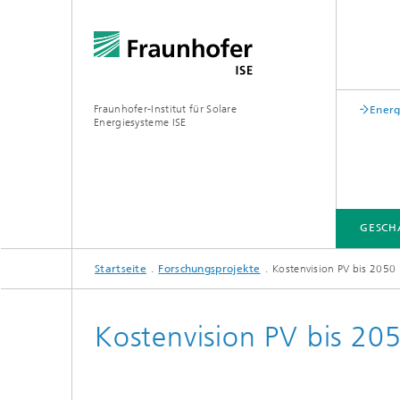
Fraunhofer-Institut für Solare
Energ
Energiesysteme ISE
GESCH
Startseite
Forschungsprojekte
Kostenvision PV bis 2050
GESCHÄFTSFELDER
FUE-INFRASTRUKTUR
LEITTHEMEN
ÜBER UNS
VERÖFFENTLICHUNGEN
Kostenvision PV bis 20
Zentrum für höchsteffiziente
Solarzellen