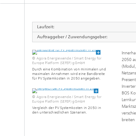
Siliziumsolarzellen und -module
Batteriematerialien und -zellen
Gebäud
Nass- u
Verfah
Batteriesystemtechnik
Laufzeit:
Kogniti
Zentrum für elektrische
Verbind
Energiespeicher
Einkaps
Auftraggeber / Zuwendungsgeber:
Produktionstechnologie für Batterien
Gebäud
Zentrum für
Künstlic
Materialcharakterisierung und
Datenm
Innerha
Gebrauchsdaueranalyse
Batterieintegration und -
© Agora Energiewende / Smart Energy for
Wärme
2050 au
betriebsführung
III-V-Solarzellen, -Module und
Europe Platform (SEFEP) gGmbH
Zentrum für Leistungselektronik und
(Modul,
konzentrierende Photovoltaik
nachhaltige Netze
Durch eine Kombination von minimalen und
Netzans
maximalen Annahmen wird eine Bandbreite
Technologiebewertung für Batterien
Zentrum für Elektrolyse,
für PV Systemkosten in 2050 angegeben.
Photonische und
Preisen
Laserte
Brennstoffzellen und synthetische
leistungselektronische Bauelemente
Inverte
Kraftstoffe
Digitalisierung in Batterieforschung
Lüftung
BOS Kos
und -produktion
© Agora Energiewende / Smart Energy for
Druckte
Zentrum für funktionale Oberflächen
Lernkur
Europe Platform (SEFEP) gGmbH
Marktsz
Vergleich der PV Systemkosten in 2050 in
den unterschiedlichen Szenarien.
verschi
2
breiten
Solarth
Kompon