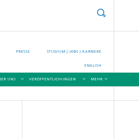
PRESSE
STUDIUM | JOBS | KARRIERE
ENGLISH
BER UNS
VERÖFFENTLICHUNGEN
MEHR
[X]
[X]
[X]
[X]
[X]
es