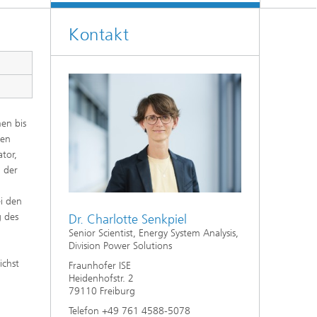
Energiesystemanalyse
Kontakt
Digitaler Netzanschluss
Integrierte Energieinfrastrukturen:
Strom, Fernwärme, Gas
Netzplanung und Netzbetrieb
Energiedaten und Monitoring
men bis
Flexibilitätsmanagement von
ten
Energieanlagen
ator,
 der
Energiekonzepte für die Industrie
i den
Klimaneutrale Städte, Quartiere,
 des
Dr. Charlotte Senkpiel
Vor-Ort-Systeme
Senior Scientist, Energy System Analysis,
Division Power Solutions
n
Elektromobilität
ichst
Fraunhofer ISE
Heidenhofstr. 2
2
79110 Freiburg
Telefon +49 761 4588-5078