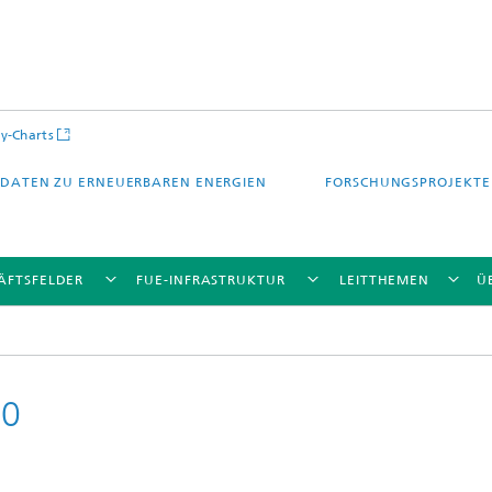
y-Charts
DATEN ZU ERNEUERBAREN ENERGIEN
FORSCHUNGSPROJEKTE
ÄFTSFELDER
FUE-INFRASTRUKTUR
LEITTHEMEN
Ü
50
CalLab PV Cells / CalLab PV Modul