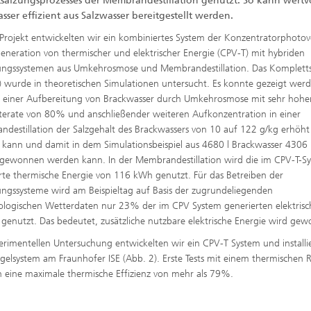
tsalzungsprozesses der Membrandestillation genutzt. So kann wertvo
sser effizient aus Salzwasser bereitgestellt werden.
Projekt entwickelten wir ein kombiniertes System der Konzentratorphotov
eneration von thermischer und elektrischer Energie (CPV-T) mit hybriden
ungssystemen aus Umkehrosmose und Membrandestillation. Das Komplett
) wurde in theoretischen Simulationen untersucht. Es konnte gezeigt wer
i einer Aufbereitung von Brackwasser durch Umkehrosmose mit sehr hohe
erate von 80% und anschließender weiteren Aufkonzentration in einer
destillation der Salzgehalt des Brackwassers von 10 auf 122 g/kg erhöht
kann und damit in dem Simulationsbeispiel aus 4680 l Brackwasser 4306 l
gewonnen werden kann. In der Membrandestillation wird die im CPV-T-S
rte thermische Energie von 116 kWh genutzt. Für das Betreiben der
ungssysteme wird am Beispieltag auf Basis der zugrundeliegenden
logischen Wetterdaten nur 23% der im CPV System generierten elektris
 genutzt. Das bedeutet, zusätzliche nutzbare elektrische Energie wird ge
erimentellen Untersuchung entwickelten wir ein CPV-T System und installi
egelsystem am Fraunhofer ISE (Abb. 2). Erste Tests mit einem thermischen R
 eine maximale thermische Effizienz von mehr als 79%.