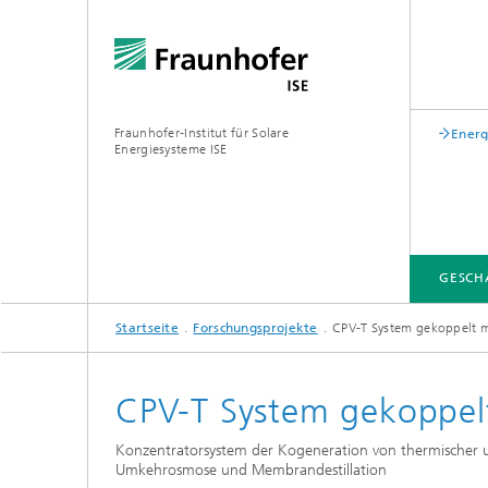
Fraunhofer-Institut für Solare
Energ
Energiesysteme ISE
GESCH
Startseite
Forschungsprojekte
CPV-T System gekoppelt m
GESCHÄFTSFELDER
FUE-INFRASTRUKTUR
LEITTHEMEN
ÜBER UNS
VERÖFFENTLICHUNGEN
CPV-T System gekoppel
Zentrum für höchsteffiziente
Solarzellen
Konzentratorsystem der Kogeneration von thermischer u
Umkehrosmose und Membrandestillation