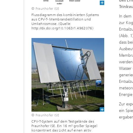
des En
Trinkwa
© Fraunhofer ISE
Flussdiagramm des kombinierten Systems
In dem 
aus CPV-T- Membrandestillation und
zur Kog
Umkehrosmose. (Quelle:
http://dx.doi.org/10.1063/1.4962076)
Entsalz
(Abb. 1
dass be
Ausbeut
Membran
werden 
Wasser 
generie
Entsalz
meteoro
Energie
Zur exp
ein Spi
© Fraunhofer ISE
ergaben
CPV-T-System auf dem Testgelände des
Fraunhofer ISE. Ein 16 m² großer Spiegel
konzentriert das Licht auf einen aktiv