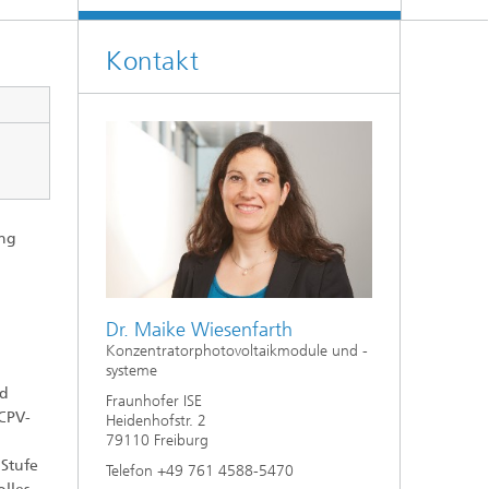
Energiesystemanalyse
Kontakt
Digitaler Netzanschluss
Integrierte Energieinfrastrukturen:
Strom, Fernwärme, Gas
Netzplanung und Netzbetrieb
Energiedaten und Monitoring
Flexibilitätsmanagement von
Energieanlagen
ung
e
Energiekonzepte für die Industrie
Klimaneutrale Städte, Quartiere,
Dr. Maike Wiesenfarth
Vor-Ort-Systeme
Konzentratorphotovoltaikmodule und -
systeme
Elektromobilität
nd
Fraunhofer ISE
 CPV-
Heidenhofstr. 2
2
79110 Freiburg
 Stufe
Telefon +49 761 4588-5470