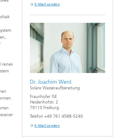
lles
E-Mail senden
oltaik
system
den,
r
 reines
ystem
Dr. Joachim Went
Solare Wasseraufbereitung
chen
Fraunhofer ISE
wonnen.
Heidenhofstr. 2
79110 Freiburg
erten
eceiver
Telefon +49 761 4588-5240
E-Mail senden