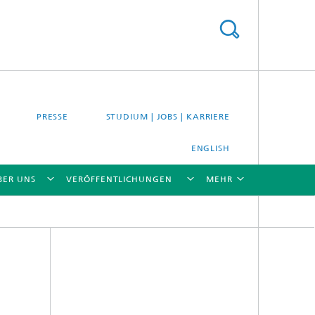
PRESSE
STUDIUM | JOBS | KARRIERE
ENGLISH
BER UNS
VERÖFFENTLICHUNGEN
MEHR
[X]
[X]
[X]
[X]
[X]
es