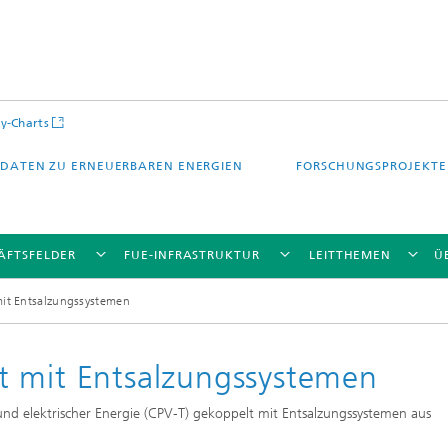
y-Charts
DATEN ZU ERNEUERBAREN ENERGIEN
FORSCHUNGSPROJEKTE
ÄFTSFELDER
FUE-INFRASTRUKTUR
LEITTHEMEN
Ü
it Entsalzungssystemen
t mit Entsalzungssystemen
CalLab PV Cells / CalLab PV Modul
nd elektrischer Energie (CPV-T) gekoppelt mit Entsalzungssystemen aus