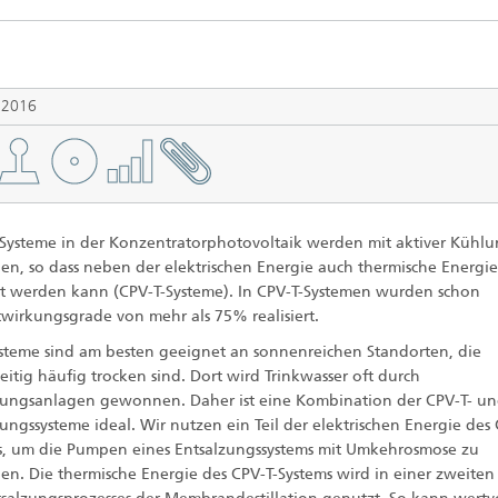
Photovoltaische Kraftwerke
TestLab PV Modules
esystemtechnik
Brennstoffzelle
nd trockenchemische
Kuratorium
Integrierte Photovoltaik
ren
ve Gebäude
Membranelektrolyse
l 2016
ungs- und
elungstechnologien
ehülle
Nachhaltige Syntheseprodukte
he Intelligenz und
anagement
pumpen
Hydrogen System Analysis
 Systeme in der Konzentratorphotovoltaik werden mit aktiver Kühl
ben, so dass neben der elektrischen Energie auch thermische Energi
t werden kann (CPV-T-Systeme). In CPV-T-Systemen wurden schon
chnologie
wirkungsgrade von mehr als 75% realisiert.
, Klima, Kälte
steme sind am besten geeignet an sonnenreichen Standorten, die
chnologie
eitig häufig trocken sind. Dort wird Trinkwasser oft durch
zungsanlagen gewonnen. Daher ist eine Kombination der CPV-T- u
ungssysteme ideal. Wir nutzen ein Teil der elektrischen Energie des
ermie: Anlagen und
s, um die Pumpen eine
s
Entsalzungssystems mit Umkehrosmose zu
enten
ben. Die thermische Energie des CPV-T-Systems wird in einer zweiten