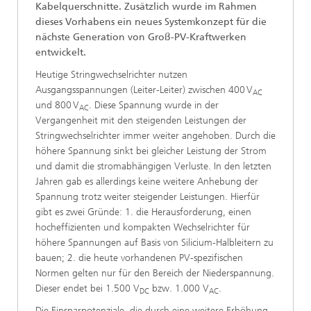
Kabelquerschnitte. Zusätzlich wurde im Rahmen
dieses Vorhabens ein neues Systemkonzept für die
nächste Generation von Groß-PV-Kraftwerken
entwickelt.
Heutige Stringwechselrichter nutzen
Ausgangsspannungen (Leiter-Leiter) zwischen 400 V
AC
und 800 V
. Diese Spannung wurde in der
AC
Vergangenheit mit den steigenden Leistungen der
Stringwechselrichter immer weiter angehoben. Durch die
höhere Spannung sinkt bei gleicher Leistung der Strom
und damit die stromabhängigen Verluste. In den letzten
Jahren gab es allerdings keine weitere Anhebung der
Spannung trotz weiter steigender Leistungen. Hierfür
gibt es zwei Gründe: 1. die Herausforderung, einen
hocheffizienten und kompakten Wechselrichter für
höhere Spannungen auf Basis von Silicium-Halbleitern zu
bauen; 2. die heute vorhandenen PV-spezifischen
Normen gelten nur für den Bereich der Niederspannung.
Dieser endet bei 1.500 V
bzw. 1.000 V
.
DC
AC
Die Einsparpotenziale, die durch eine weitere Erhöhung