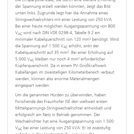
der Spannung erzielt werden könnten, zeigt das Bild
unten links. Zugrunde liegt hier die Annahme eines
Stringwechselrichters mit einer Leistung von 250 kVA.
Bei einer heute möglichen Ausgangsspannung von 800
V
wird nach DIN VDE 0298-4, Tabelle 9.2 ein
AC
minimaler Kabelquerschnitt von 120 mm² benötigt. Wird
die Spannung auf 1 500 V
erhöht, sinkt der
AC
Kabelquerschnitt auf 35 mm². Bei einer Erhöhung auf
5.000 V
bleiben nur noch 4 mm² erforderlicher
AC
Kupferquerschnitt. Da in einem PV-Großkraftwerk
Kabellängen im zweistelligen Kilometerbereich verbaut
werden, können also enorme Materialmengen
eingespart werden.
Um die genannten Hürden zu überwinden, haben
Forschende des Fraunhofer ISE den weltweit ersten
Mittelspannungs-Stringwechselrichter entwickelt und
erfolgreich am Netz in Betrieb genommen. Der
Wechselrichter hat eine Ausgangsspannung von 1.500
V
bei einer Leistung von 250 kVA. Er ist zweistufig
AC