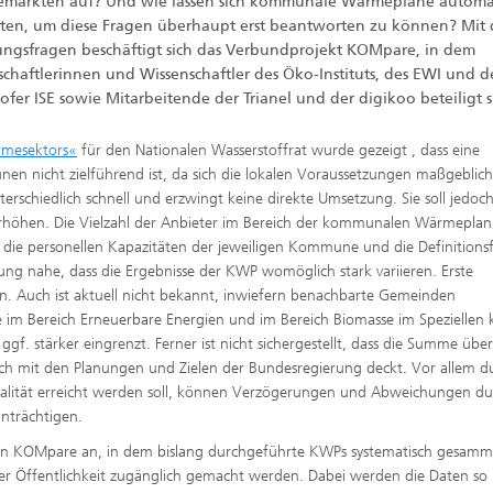
emärkten auf? Und wie lassen sich kommunale Wärmepläne automat
ten, um diese Fragen überhaupt erst beantworten zu können? Mit 
ungsfragen beschäftigt sich das Verbundprojekt KOMpare, in dem
schaftlerinnen und Wissenschaftler des Öko-Instituts, des EWI und d
fer ISE sowie Mitarbeitende der Trianel und der digikoo beteiligt s
rmesektors«
für den Nationalen Wasserstoffrat wurde gezeigt , dass eine
nen nicht zielführend ist, da sich die lokalen Voraussetzungen maßgeblich
erschiedlich schnell und erzwingt keine direkte Umsetzung. Sie soll jedoch
en erhöhen. Die Vielzahl der Anbieter im Bereich der kommunalen Wärmepla
, die personellen Kapazitäten der jeweiligen Kommune und die Definitionsf
ng nahe, dass die Ergebnisse der KWP womöglich stark variieren. Erste
en. Auch ist aktuell nicht bekannt, inwiefern benachbarte Gemeinden
im Bereich Erneuerbare Energien und im Bereich Biomasse im Speziellen
 ggf. stärker eingrenzt. Ferner ist nicht sichergestellt, dass die Summe über
ich mit den Planungen und Zielen der Bundesregierung deckt. Vor allem d
ralität erreicht werden soll, können Verzögerungen und Abweichungen du
inträchtigen.
aben KOMpare an, in dem bislang durchgeführte KWPs systematisch gesamme
er Öffentlichkeit zugänglich gemacht werden. Dabei werden die Daten so