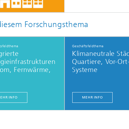
 diesem Forschungsthema
tsfeldthema
Geschäftsfeldthema
grierte
Klimaneutrale Stä
gieinfrastrukturen
Quartiere, Vor-Ort
trom, Fernwärme,
Systeme
EHR INFO
MEHR INFO