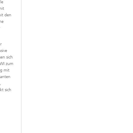
le
mit
it den
ne
r
r
sive
en sich
EWI zum
g mit
lanten
,
kt sich