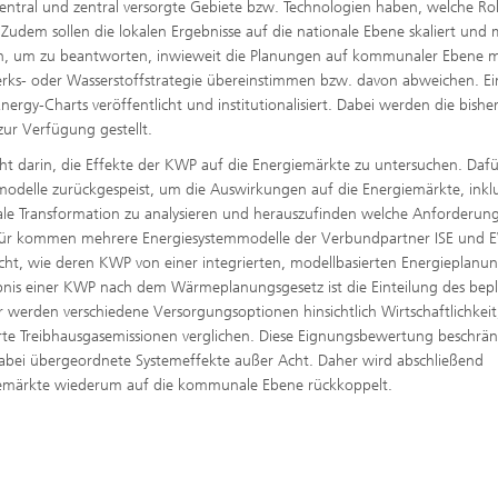
ezentral und zentral versorgte Gebiete bzw. Technologien haben, welche Rol
udem sollen die lokalen Ergebnisse auf die nationale Ebene skaliert und 
den, um zu beantworten, inwieweit die Planungen auf kommunaler Ebene m
erks- oder Wasserstoffstrategie übereinstimmen bzw. davon abweichen. Ei
ergy-Charts veröffentlicht und institutionalisiert. Dabei werden die bishe
ur Verfügung gestellt.
t darin, die Effekte der KWP auf die Energiemärkte zu untersuchen. Dafü
odelle zurückgespeist, um die Auswirkungen auf die Energiemärkte, inklu
kale Transformation zu analysieren und herauszufinden welche Anforderung
erfür kommen mehrere Energiesystemmodelle der Verbundpartner ISE und 
t, wie deren KWP von einer integrierten, modellbasierten Energieplanun
nis einer KWP nach dem Wärmeplanungsgesetz ist die Einteilung des bep
 werden verschiedene Versorgungsoptionen hinsichtlich Wirtschaftlichkeit
erte Treibhausgasemissionen verglichen. Diese Eignungsbewertung beschrän
 dabei übergeordnete Systemeffekte außer Acht. Daher wird abschließend
rgiemärkte wiederum auf die kommunale Ebene rückkoppelt.