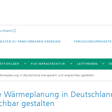
y-Charts
DATEN ZU ERNEUERBAREN ENERGIEN
FORSCHUNGSPROJEKTE
ÄFTSFELDER
FUE-INFRASTRUKTUR
LEITTHEMEN
Ü
meplanung in Deutschland transparent und vergleichbar gestalten
Wärmeplanung in Deutschlan
chbar gestalten
CalLab PV Cells / CalLab PV Modul