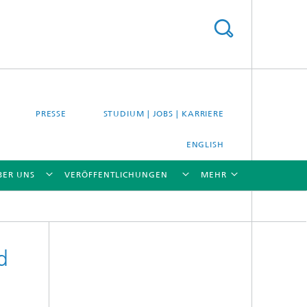
PRESSE
STUDIUM | JOBS | KARRIERE
ENGLISH
BER UNS
VERÖFFENTLICHUNGEN
MEHR
[X]
[X]
[X]
[X]
[X]
d
es