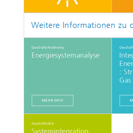
Weitere Informationen zu
Geschäftsfeldthema
Geschäf
Energiesystemanalyse
Inte
Ener
: S
Gas
MEHR INFO
M
Geschäftsfeld
Systemintegration