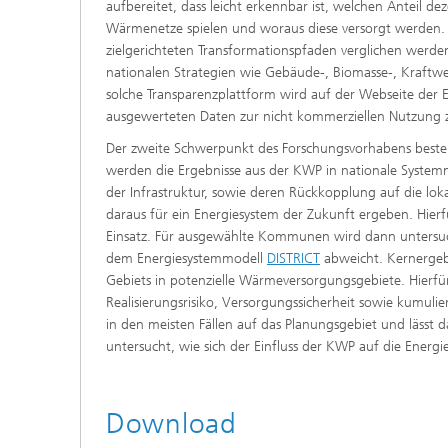
aufbereitet, dass leicht erkennbar ist, welchen Anteil d
Wärmenetze spielen und woraus diese versorgt werden. Z
zielgerichteten Transformationspfaden verglichen wer
nationalen Strategien wie Gebäude-, Biomasse-, Kraftw
solche Transparenzplattform wird auf der Webseite der En
ausgewerteten Daten zur nicht kommerziellen Nutzung z
Der zweite Schwerpunkt des Forschungsvorhabens besteh
werden die Ergebnisse aus der KWP in nationale Systemm
der Infrastruktur, sowie deren Rückkopplung auf die lo
daraus für ein Energiesystem der Zukunft ergeben. Hi
Einsatz. Für ausgewählte Kommunen wird dann untersuch
dem Energiesystemmodell
DISTRICT
abweicht. Kernergeb
Gebiets in potenzielle Wärmeversorgungsgebiete. Hierfür
Realisierungsrisiko, Versorgungssicherheit sowie kumuli
in den meisten Fällen auf das Planungsgebiet und lässt
untersucht, wie sich der Einfluss der KWP auf die Ene
Download