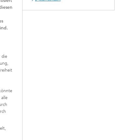
isiert
diesen
es
ind.
 die
nung,
reiheit
 könnte
 alle
urch
rch
lt,