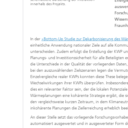
Energi
innerhalb des Projekts.
auswer
Forsch
Wissen
Fraunho
In der
»Bottom-Up Studie zur Dekarbonisierung des Wä
einheitliche Anwendung nationaler Ziele auf alle Kommu
unterscheiden. Zudem erfolgt die Erstellung der KWP unt
Planungs- und Investitionssicherheit für alle Beteiligt
die Unterschiede in der Qualität der vorliegenden Daten
bei den auszuwählenden Zielszenarien legen die Vermutu
Einzelvergleiche realer KWPs konnten diese These beleg
Wechselwirkungen ihrer KWPs überprüfen. Insbesondere 
dies ein relevanter Faktor sein, der die lokalen Potenziale
Wärmeplanungen eine kohärente Strategie ergibt, die s
den vergleichsweise kurzen Zeitraum, in dem Klimaneut
inkohärente Planungen die Ziellerreichung erheblich bee
An dieser Stelle setzt das vorliegende Forschungsvorh
automatisiert ausgewertet und in ausgewerteter Form d