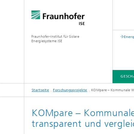
Fraunhofer-Institut für Solare
Energ
Energiesysteme ISE
GESCH
Startseite
Forschungsprojekte
KOMpare – Kommunale Wär
GESCHÄFTSFELDER
FUE-INFRASTRUKTUR
LEITTHEMEN
ÜBER UNS
VERÖFFENTLICHUNGEN
KOMpare – Kommunale 
Zentrum für höchsteffiziente
transparent und verglei
Solarzellen