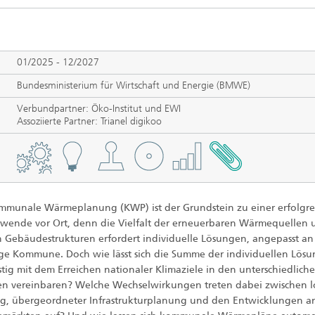
Photovoltaische Kraftwerke
TestLab PV Modules
esystemtechnik
Brennstoffzelle
nd trockenchemische
Kuratorium
Integrierte Photovoltaik
ren
ve Gebäude
01/2025 - 12/2027
Membranelektrolyse
ungs- und
elungstechnologien
Bundesministerium für Wirtschaft und Energie (BMWE)
ehülle
Nachhaltige Syntheseprodukte
Verbundpartner: Öko-Institut und EWI
he Intelligenz und
Assoziierte Partner: Trianel digikoo
anagement
pumpen
Hydrogen System Analysis
chnologie
mmunale Wärmeplanung (KWP) ist der Grundstein zu einer erfolgr
, Klima, Kälte
ende vor Ort, denn die Vielfalt der erneuerbaren Wärmequellen 
chnologie
n Gebäudestrukturen erfordert individuelle Lösungen, angepasst an
ige Kommune. Doch wie lässt sich die Summe der individuellen Lös
stig mit dem Erreichen nationaler Klimaziele in den unterschiedlich
ermie: Anlagen und
en vereinbaren? Welche Wechselwirkungen treten dabei zwischen l
enten
g, übergeordneter Infrastrukturplanung und den Entwicklungen a