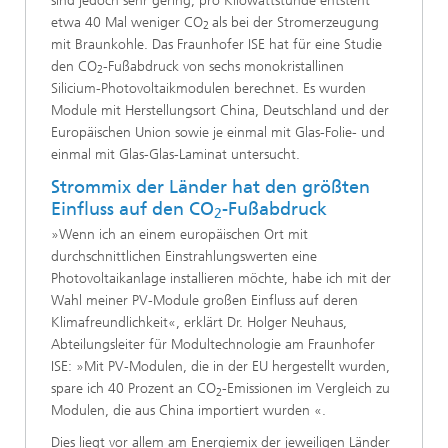
sind jedoch sehr gering, pro Kilowattstunde entsteht
etwa 40 Mal weniger CO
als bei der Stromerzeugung
2
mit Braunkohle. Das Fraunhofer ISE hat für eine Studie
den CO
-Fußabdruck von sechs monokristallinen
2
Silicium-Photovoltaikmodulen berechnet. Es wurden
Module mit Herstellungsort China, Deutschland und der
Europäischen Union sowie je einmal mit Glas-Folie- und
einmal mit Glas-Glas-Laminat untersucht.
Strommix der Länder hat den größten
Einfluss auf den CO
-Fußabdruck
2
»Wenn ich an einem europäischen Ort mit
durchschnittlichen Einstrahlungswerten eine
Photovoltaikanlage installieren möchte, habe ich mit der
Wahl meiner PV-Module großen Einfluss auf deren
Klimafreundlichkeit«, erklärt Dr. Holger Neuhaus,
Abteilungsleiter für Modultechnologie am Fraunhofer
ISE: »Mit PV-Modulen, die in der EU hergestellt wurden,
spare ich 40 Prozent an CO
-Emissionen im Vergleich zu
2
Modulen, die aus China importiert wurden «.
Dies liegt vor allem am Energiemix der jeweiligen Länder