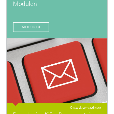
Modulen
MEHR INFO
© iStock.com/aydinynr