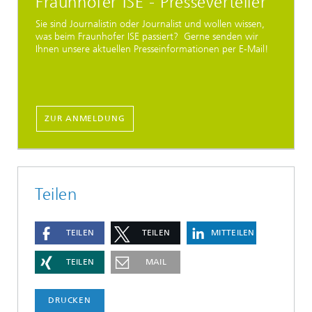
Fraunhofer ISE - Presseverteiler
Sie sind Journalistin oder Journalist und wollen wissen,
was beim Fraunhofer ISE passiert? Gerne senden wir
Ihnen unsere aktuellen Presseinformationen per E-Mail!
ZUR ANMELDUNG
Teilen
TEILEN
TEILEN
MITTEILEN
TEILEN
MAIL
DRUCKEN