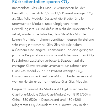
Rückseitenfolien sparen CO
2
Rahmenlose Glas-Glas-Module verursachen bei der
Herstellung zusätzlich 7,5 bis 12,5 Prozent weniger CO
2
als Glas-Folie-Module. Das zeigt die Studie für alle
untersuchten Module, unabhängig von ihrem
Herstellungsort. Grund dafür ist nicht die Rückseitenfolie
selbst, sondern die Tatsache, dass Glas-Glas Module
keinen Aluminiumrahmen benötigen, dessen Herstellung
sehr energieintensiv ist. Glas-Glas Module haben
außerdem eine längere Lebensdauer und eine geringere
jährliche Degradation als solche mit Folie, was ihren CO
-
2
Fußabdruck zusätzlich verbessert. Bezogen auf die
erzeugte Kilowattstunde verursacht das rahmenlose
Glas-Glas-Modul 22 bis 27 Prozent weniger CO
-
2
Emissionen als das Glas-Folien-Modul. Leider setzen erst
wenige Hersteller auf rahmenlose Glas-Glas-Module.
Insgesamt kommt die Studie auf CO
-Emissionen für
2
Glas-Folie-Module (Glas-Glas-Module) von 810 (750) in
China, 580 (520) in Deutschland und 480 (420)
Kilogramm CO
-Äquivalent pro Kilowatt Peak in der
2