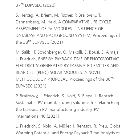
th
37
EUPVSEC (2020)
S. Herceg, A. Briem, M. Fischer, P. Brailovsky, T.
Dannenberg, M. Held, A COMPARATIVE LIFE CYCLE
ASSESSMENT OF PV MODULES – INFLUENCE OF
DATABASE AND BACKGROUND SYSTEM, Proceedings of
th
the 38
EUPVSEC (2021)
M. Salibi, F. Schönberger, Q. Makolli, E. Bousi, S. Almajali,
L. Friedrich, ENERGY PAYBACK TIME OF PHOTOVOLTAIC
ELECTRICITY GENERATED BY PASSIVATED EMITTER AND
REAR CELL (PERC) SOLAR MODULES: A NOVEL
th
METHODOLOGY PROPOSAL, Proceedings of the 38
EUPVSEC (2021)
P. Brailovsky, L. Friedrich, S. Nold, S. Riepe, J. Rentsch,
Sustainable PV manufacturing solutions for relaunching
the European PV manufacturing industry, PV
International 46 (2021)
L. Friedrich, S. Nold, A. Müller, J. Rentsch, R. Preu, Global
Warming Potential and Energy-Payback Time Analysis of