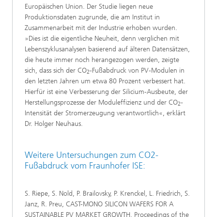
Europäischen Union. Der Studie liegen neue
Produktionsdaten zugrunde, die am Institut in
Zusammenarbeit mit der Industrie erhoben wurden.
»Dies ist die eigentliche Neuheit, denn verglichen mit
Lebenszyklusanalysen basierend auf älteren Datensätzen,
die heute immer noch herangezogen werden, zeigte
sich, dass sich der CO
-Fußabdruck von PV-Modulen in
2
den letzten Jahren um etwa 80 Prozent verbessert hat.
Hierfür ist eine Verbesserung der Silicium-Ausbeute, der
Herstellungsprozesse der Moduleffizienz und der CO
-
2
Intensität der Stromerzeugung verantwortlich«, erklärt
Dr. Holger Neuhaus.
Weitere Untersuchungen zum CO2-
Fußabdruck vom Fraunhofer ISE:
S. Riepe, S. Nold, P. Brailovsky, P. Krenckel, L. Friedrich, S.
Janz, R. Preu, CAST-MONO SILICON WAFERS FOR A
SUSTAINABLE PV MARKET GROWTH, Proceedings of the