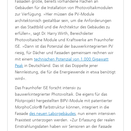
Fassaden große, bereits vorhandene Flächen an
Gebäuden für die Installation von Photovoltaikmodulen
zur Verfügung. »Hier müssen die PV-Module
architektonisch gestaltbar sein, um die Anforderungen
an das Stadtbild und die Architektur des Gebäudes zu
erfüllen«, sagt Dr. Harry Wirth, Bereichsleiter
Photovoltaische Module und Kraftwerke am Fraunhofer
ISE. »Dann ist das Potenzial der bauwerkintegrierten PV
riesig, für Dächer und Fassaden gemeinsam rechnen wir
mit einem
technischen Potenzial von 1.000 Gigawatt
Peak
in Deutschland. Das ist das Doppelte jener
Nennleistung, die für die Energiewende in etwa benötigt
wird«.
Das Fraunhofer ISE forscht intensiv zu
bauwerkintegrierter Photovoltaik. Die eigens für das
Pilotprojekt hergestellten BIPV-Module mit patentierter
MorphoColor® Farbstruktur können, integriert in die
Fassade
des neuen Laborgebäudes
, nun einem intensiven
Praxistest unterzogen werden. »Zur Erfassung der realen
Einstrahlungsdaten haben wir Sensoren an der Fassade