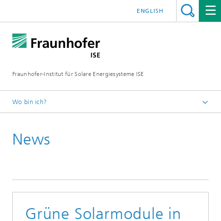
ENGLISH
Fraunhofer-Institut für Solare Energiesysteme ISE
Wo bin ich?
Startseite
News
Presse
News
News 2022
Grüne Solarmodule in