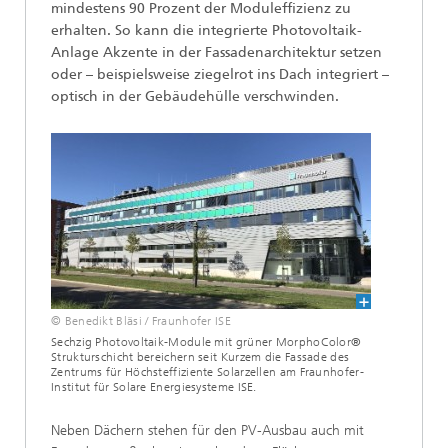
mindestens 90 Prozent der Moduleffizienz zu
erhalten. So kann die integrierte Photovoltaik-
Anlage Akzente in der Fassadenarchitektur setzen
oder – beispielsweise ziegelrot ins Dach integriert –
optisch in der Gebäudehülle verschwinden.
© Benedikt Bläsi / Fraunhofer ISE
Sechzig Photovoltaik-Module mit grüner MorphoColor®
Strukturschicht bereichern seit Kurzem die Fassade des
Zentrums für Höchsteffiziente Solarzellen am Fraunhofer-
Institut für Solare Energiesysteme ISE.
Neben Dächern stehen für den PV-Ausbau auch mit