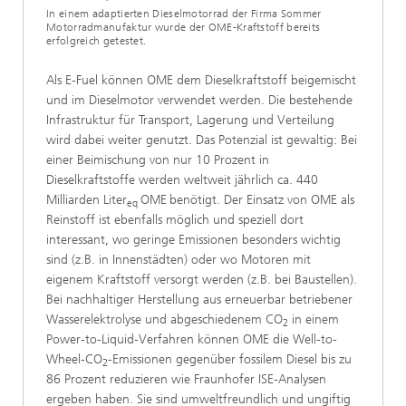
In einem adaptierten Dieselmotorrad der Firma Sommer
Motorradmanufaktur wurde der OME-Kraftstoff bereits
erfolgreich getestet.
Als E-Fuel können OME dem Dieselkraftstoff beigemischt
und im Dieselmotor verwendet werden. Die bestehende
Infrastruktur für Transport, Lagerung und Verteilung
wird dabei weiter genutzt. Das Potenzial ist gewaltig: Bei
einer Beimischung von nur 10 Prozent in
Dieselkraftstoffe werden weltweit jährlich ca. 440
Milliarden Liter
OME
benötigt. Der Einsatz von OME als
eq
Reinstoff ist ebenfalls möglich und speziell dort
interessant, wo geringe Emissionen besonders wichtig
sind (z.B. in Innenstädten) oder wo Motoren mit
eigenem Kraftstoff versorgt werden (z.B. bei Baustellen).
Bei nachhaltiger Herstellung aus erneuerbar betriebener
Wasserelektrolyse und abgeschiedenem CO
in einem
2
Power-to-Liquid-Verfahren können OME die Well-to-
Wheel-CO
-Emissionen gegenüber fossilem Diesel bis zu
2
86 Prozent reduzieren wie Fraunhofer ISE-Analysen
ergeben haben. Sie sind umweltfreundlich und ungiftig